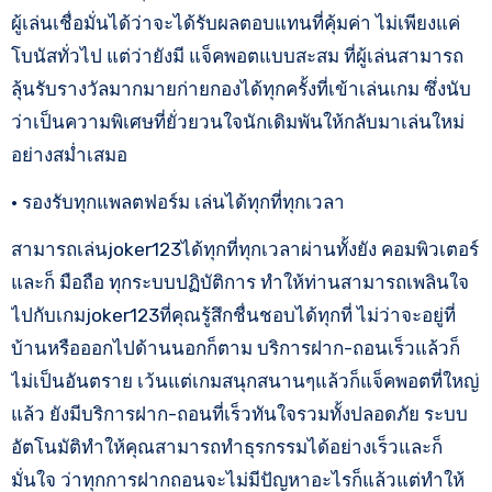
ผู้เล่นเชื่อมั่นได้ว่าจะได้รับผลตอบแทนที่คุ้มค่า ไม่เพียงแค่
โบนัสทั่วไป แต่ว่ายังมี แจ็คพอตแบบสะสม ที่ผู้เล่นสามารถ
ลุ้นรับรางวัลมากมายก่ายกองได้ทุกครั้งที่เข้าเล่นเกม ซึ่งนับ
ว่าเป็นความพิเศษที่ยั่วยวนใจนักเดิมพันให้กลับมาเล่นใหม่
อย่างสม่ำเสมอ
• รองรับทุกแพลตฟอร์ม เล่นได้ทุกที่ทุกเวลา
สามารถเล่นjoker123ได้ทุกที่ทุกเวลาผ่านทั้งยัง คอมพิวเตอร์
และก็ มือถือ ทุกระบบปฏิบัติการ ทำให้ท่านสามารถเพลินใจ
ไปกับเกมjoker123ที่คุณรู้สึกชื่นชอบได้ทุกที่ ไม่ว่าจะอยู่ที่
บ้านหรือออกไปด้านนอกก็ตาม บริการฝาก-ถอนเร็วแล้วก็
ไม่เป็นอันตราย เว้นแต่เกมสนุกสนานๆแล้วก็แจ็คพอตที่ใหญ่
แล้ว ยังมีบริการฝาก-ถอนที่เร็วทันใจรวมทั้งปลอดภัย ระบบ
อัตโนมัติทำให้คุณสามารถทำธุรกรรมได้อย่างเร็วและก็
มั่นใจ ว่าทุกการฝากถอนจะไม่มีปัญหาอะไรก็แล้วแต่ทำให้