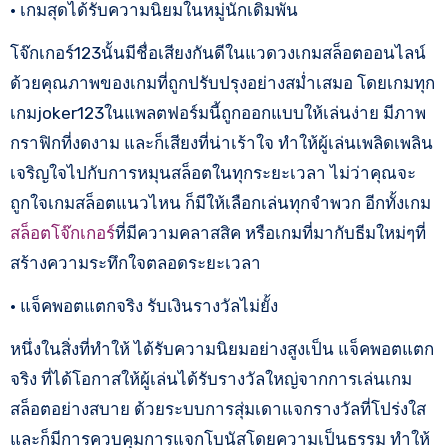
• เกมสุดได้รับความนิยมในหมู่นักเดิมพัน
โจ๊กเกอร์123นั้นมีชื่อเสียงกันดีในแวดวงเกมสล็อตออนไลน์
ด้วยคุณภาพของเกมที่ถูกปรับปรุงอย่างสม่ำเสมอ โดยเกมทุก
เกมjoker123ในแพลตฟอร์มนี้ถูกออกแบบให้เล่นง่าย มีภาพ
กราฟิกที่งดงาม และก็เสียงที่น่าเร้าใจ ทำให้ผู้เล่นเพลิดเพลิน
เจริญใจไปกับการหมุนสล็อตในทุกระยะเวลา ไม่ว่าคุณจะ
ถูกใจเกมสล็อตแนวไหน ก็มีให้เลือกเล่นทุกจำพวก อีกทั้งเกม
สล็อตโจ๊กเกอร์
ที่มีความคลาสสิค หรือเกมที่มากับธีมใหม่ๆที่
สร้างความระทึกใจตลอดระยะเวลา
• แจ็คพอตแตกจริง รับเงินรางวัลไม่ยั้ง
หนึ่งในสิ่งที่ทำให้ ได้รับความนิยมอย่างสูงเป็น แจ็คพอตแตก
จริง ที่ได้โอกาสให้ผู้เล่นได้รับรางวัลใหญ่จากการเล่นเกม
สล็อตอย่างสบาย ด้วยระบบการสุ่มเดาแจกรางวัลที่โปร่งใส
และก็มีการควบคุมการแจกโบนัสโดยความเป็นธรรม ทำให้