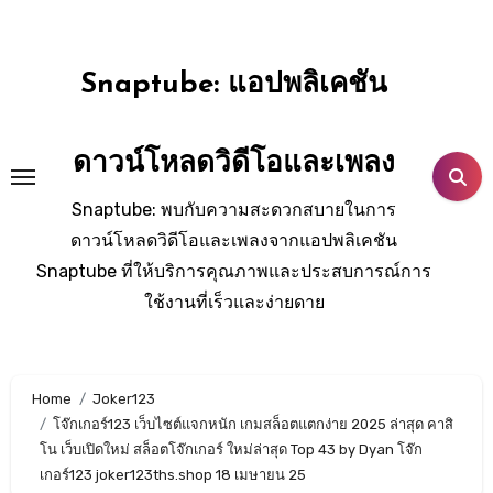
Skip
to
content
Snaptube: แอปพลิเคชัน
ดาวน์โหลดวิดีโอและเพลง
Snaptube: พบกับความสะดวกสบายในการ
ดาวน์โหลดวิดีโอและเพลงจากแอปพลิเคชัน
Snaptube ที่ให้บริการคุณภาพและประสบการณ์การ
ใช้งานที่เร็วและง่ายดาย
Home
Joker123
โจ๊กเกอร์123 เว็บไซต์แจกหนัก เกมสล็อตแตกง่าย 2025 ล่าสุด คาสิ
โน เว็บเปิดใหม่ สล็อตโจ๊กเกอร์ ใหม่ล่าสุด Top 43 by Dyan โจ๊ก
เกอร์123 joker123ths.shop 18 เมษายน 25