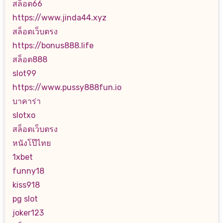
สล็อต66
https://www.jinda44.xyz
สล็อตเว็บตรง
https://bonus888.life
สล็อต888
slot99
https://www.pussy888fun.io
บาคาร่า
slotxo
สล็อตเว็บตรง
หนังโป๊ไทย
1xbet
funny18
kiss918
pg slot
joker123