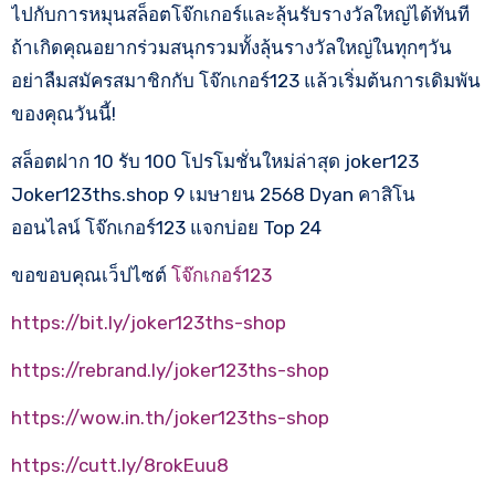
ไปกับการหมุนสล็อตโจ๊กเกอร์และลุ้นรับรางวัลใหญ่ได้ทันที
ถ้าเกิดคุณอยากร่วมสนุกรวมทั้งลุ้นรางวัลใหญ่ในทุกๆวัน
อย่าลืมสมัครสมาชิกกับ โจ๊กเกอร์123 แล้วเริ่มต้นการเดิมพัน
ของคุณวันนี้!
สล็อตฝาก 10 รับ 100 โปรโมชั่นใหม่ล่าสุด joker123
Joker123ths.shop 9 เมษายน 2568 Dyan คาสิโน
ออนไลน์ โจ๊กเกอร์123 แจกบ่อย Top 24
ขอขอบคุณเว็ปไซต์
โจ๊กเกอร์123
https://bit.ly/joker123ths-shop
https://rebrand.ly/joker123ths-shop
https://wow.in.th/joker123ths-shop
https://cutt.ly/8rokEuu8