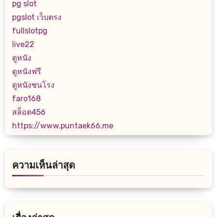
pg slot
pgslot เว็บตรง
fullslotpg
live22
ดูหนัง
ดูหนังฟรี
ดูหนังชนโรง
faro168
สล็อต456
https://www.puntaek66.me
ความเห็นล่าสุด