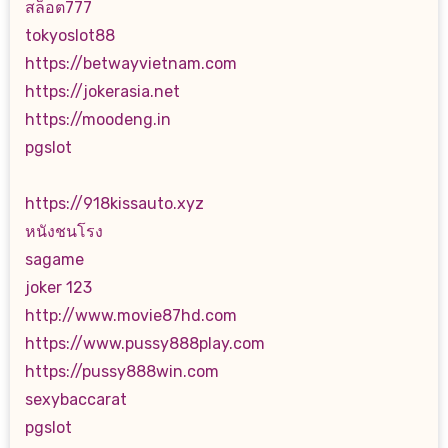
สล็อต777
tokyoslot88
https://betwayvietnam.com
https://jokerasia.net
https://moodeng.in
pgslot
https://918kissauto.xyz
หนังชนโรง
sagame
joker 123
http://www.movie87hd.com
https://www.pussy888play.com
https://pussy888win.com
sexybaccarat
pgslot