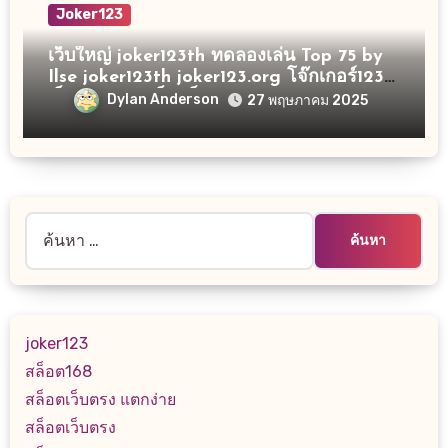
Joker123
เว็บใหญ่ joker123th ทดลองเล่น Top 75 by
Ilse joker123th joker123.org โจ๊กเกอร์123
เว็บแจกหนัก เว็บสล็อตแตกง่าย ฝากถอนออ
Dylan Anderson
27 พฤษภาคม 2025
โต้ ไม่มีสะดุด 20 กรกฎาคม 25 พนัน
ออนไลน์
ค้นหา
สำหรับ:
joker123
สล็อต168
สล็อตเว็บตรง แตกง่าย
สล็อตเว็บตรง