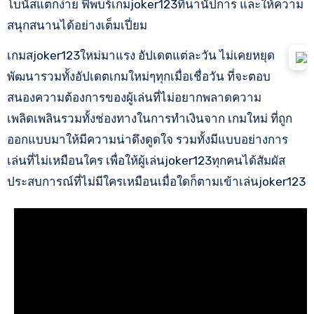
โบนัสแตกง่าย ฟีพบร์เกมjoker123ที่นานัปการ และให้ความ
สนุกสนานได้อย่างเต็มเปี่ยม
เกมสjoker123ใหม่มาแรง อัปเดตแต่ละวัน ไม่เคยหยุด
พัฒนารวมทั้งอัปเดตเกมใหม่ๆทุกเมื่อเชื่อวัน ที่จะตอบ
สนองความต้องการของผู้เล่นที่ไม่อยากพลาดความ
เพลิดเพลินรวมทั้งช่องทางในการทำเงินจาก เกมใหม่ ที่ถูก
ออกแบบมาให้มีความน่าดึงดูดใจ รวมทั้งมีแบบอย่างการ
เล่นที่ไม่เหมือนใคร เพื่อให้ผู้เล่นjoker123ทุกคนได้สัมผัส
ประสบการณ์ที่ไม่มีใครเหมือนเมื่อใดก็ตามเข้าเล่นjoker123