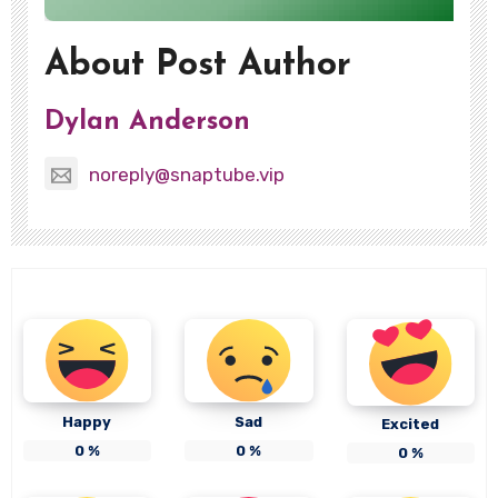
About Post Author
Dylan Anderson
noreply@snaptube.vip
Happy
Sad
Excited
0
%
0
%
0
%