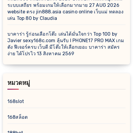
ระบบเสถียร พร้อมเกมให้เลือกมากมาย 27 AUG 2026
website ตรง jin888.asia casino online เว็บแม่ ทดลอง
เล่น Top 80 by Claudia
บาคาร่า รู้ก่อนเลือกโต๊ะ เล่นได้มั่นใจกว่า Top 100 by
Javier sexy168c.com ลุ้นรับ I PHONE17 PRO MAX เกม
ดัง ฟีเจอร์ครบ เว็บดี มีโต๊ะให้เลือกเยอะ บาคาร่า สมัคร
ง่าย ได้โปรไว 13 สิงหาคม 2569
หมวดหมู่
168slot
168สล็อต
188bet