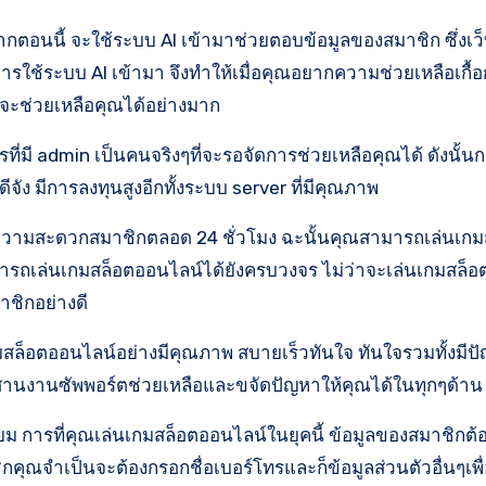
จากตอนนี้ จะใช้ระบบ AI เข้ามาช่วยตอบข้อมูลของสมาชิก ซึ่งเว็
รใช้ระบบ AI เข้ามา จึงทำให้เมื่อคุณอยากความช่วยเหลือเกื้อก
จะช่วยเหลือคุณได้อย่างมาก
ี่มี admin เป็นคนจริงๆที่จะรอจัดการช่วยเหลือคุณได้ ดังนั้นกา
ีจัง มีการลงทุนสูงอีกทั้งระบบ server ที่มีคุณภาพ
ยความสะดวกสมาชิกตลอด 24 ชั่วโมง ฉะนั้นคุณสามารถเล่นเกม
สามารถเล่นเกมสล็อตออนไลน์ได้ยังครบวงจร ไม่ว่าจะเล่นเกมสล
าชิกอย่างดี
มสล็อตออนไลน์อย่างมีคุณภาพ สบายเร็วทันใจ ทันใจรวมทั้งมีปัญ
ะสานงานซัพพอร์ตช่วยเหลือและขจัดปัญหาให้คุณได้ในทุกๆด้าน
่ยม การที่คุณเล่นเกมสล็อตออนไลน์ในยุคนี้ ข้อมูลของสมาชิกต้อ
ุณจำเป็นจะต้องกรอกชื่อเบอร์โทรและก็ข้อมูลส่วนตัวอื่นๆเพื่