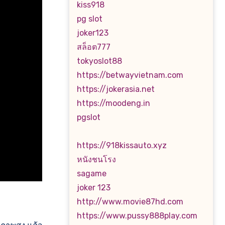
kiss918
pg slot
joker123
สล็อต777
tokyoslot88
https://betwayvietnam.com
https://jokerasia.net
https://moodeng.in
pgslot
https://918kissauto.xyz
หนังชนโรง
sagame
joker 123
http://www.movie87hd.com
https://www.pussy888play.com