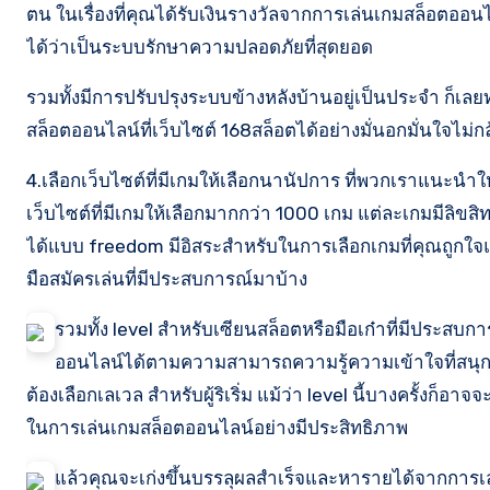
ตน ในเรื่องที่คุณได้รับเงินรางวัลจากการเล่นเกมสล็อตออน
ได้ว่าเป็นระบบรักษาความปลอดภัยที่สุดยอด
รวมทั้งมีการปรับปรุงระบบข้างหลังบ้านอยู่เป็นประจำ ก็เลย
สล็อตออนไลน์ที่เว็บไซต์ 168สล็อตได้อย่างมั่นอกมั่นใจไม
4.เลือกเว็บไซต์ที่มีเกมให้เลือกนานัปการ ที่พวกเราแนะนำ
เว็บไซต์ที่มีเกมให้เลือกมากกว่า 1000 เกม แต่ละเกมมีลิข
ได้แบบ freedom มีอิสระสำหรับในการเลือกเกมที่คุณถูกใจแ
มือสมัครเล่นที่มีประสบการณ์มาบ้าง
รวมทั้ง level สำหรับเซียนสล็อตหรือมือเก๋าที่มีประสบ
ออนไลน์ได้ตามความสามารถความรู้ความเข้าใจที่สนุกสน
ต้องเลือกเลเวล สำหรับผู้ริเริ่ม แม้ว่า level นี้บางครั้ง
ในการเล่นเกมสล็อตออนไลน์อย่างมีประสิทธิภาพ
แล้วคุณจะเก่งขึ้นบรรลุผลสำเร็จและหารายได้จากการเ