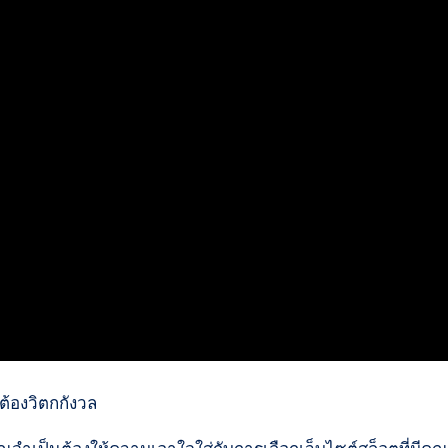
ต้องวิตกกังวล