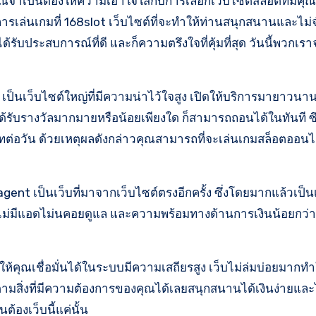
งคุณจำเป็นต้องให้ความเอาใจใส่กับการเลือกเว็บไซต์สล็อตที่มีคุ
รเล่นเกมที่ 168slot เว็บไซต์ที่จะทำให้ท่านสนุกสนานและไม่จ
ณได้รับประสบการณ์ที่ดี และก็ความตรึงใจที่คุ้มที่สุด วันนี้พวกเ
น เป็นเว็บไซต์ใหญ่ที่มีความน่าไว้ใจสูง เปิดให้บริการมายาวนาน
ด้รับรางวัลมากมายหรือน้อยเพียงใด ก็สามารถถอนได้ในทันที ซึ
ต่อวัน ด้วยเหตุผลดังกล่าวคุณสามารถที่จะเล่นเกมสล็อตออนไลน
agent เป็นเว็บที่มาจากเว็บไซต์ตรงอีกครั้ง ซึ่งโดยมากแล้วเป็น
ง ไม่มีแอดไม่นคอยดูแล และความพร้อมทางด้านการเงินน้อยกว่
ำให้คุณเชื่อมั่นได้ในระบบมีความเสถียรสูง เว็บไม่ล่มบ่อยมากทำ
มสิ่งที่มีความต้องการของคุณได้เลยสนุกสนานได้เงินง่ายและไ
้องเว็บนี้แค่นั้น