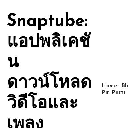
Skip
to
Snaptube:
content
แอปพลิเคชั
น
ดาวน์โหลด
Home
Bl
Pin Posts
วิดีโอและ
เพลง