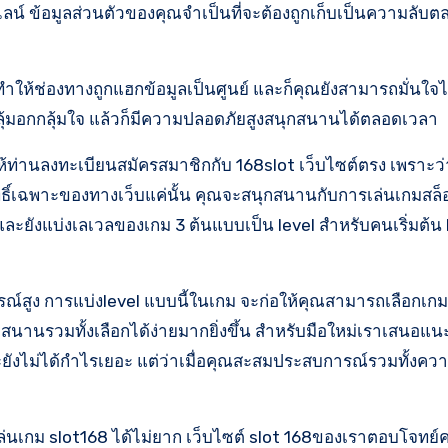
ไลน์ ข้อมูลส่วนตัวของคุณจำเป็นที่จะต้องถูกเก็บเป็นความลับต
ทำให้ช่องทางถูกแฮกข้อมูลเป็นศูนย์ และก็คุณยังสามารถมั่นใจไ
่กลุ้มอกกลุ้มใจ แล้วก็มีความปลอดภัยสูงสนุกสนานได้ตลอดเวลา
ให้ท่านลงทะเบียนสมัครสมาชิกกับ 168slot เว็บไซต์ตรง เพราะว่
สิทธิ์เฉพาะของทางเว็บแค่นั้น คุณจะสนุกสนานกับการเล่นเกมสล
ละยังแบ่งเลเวลของเกม 3 ต้นแบบเป็น level สำหรับคนเริ่มต้น 
การณ์สูง การแบ่งlevel แบบนี้ในเกม จะก่อให้คุณสามารถเลือกเก
านรวมทั้งเลือกได้ง่ายมากยิ่งขึ้น สำหรับมือใหม่เราเสนอแน
ก็อาจจะยังไม่ได้กำไรเยอะ แต่ว่าเมื่อคุณสะสมประสบการณ์รวมทั้ง
ล่นเกม slot168 ได้ไม่ยาก เว็บไซต์ slot 168ของเราตอบโจทย