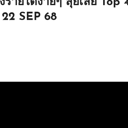
างรายได้ง่ายๆ ลุยเลย Top 
 22 SEP 68