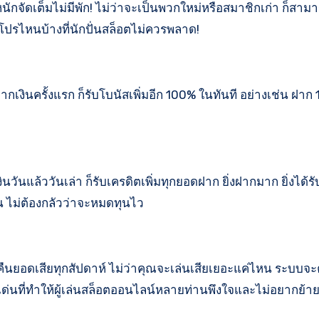
นักจัดเต็มไม่มีพัก! ไม่ว่าจะเป็นพวกใหม่หรือสมาชิกเก่า ก็สาม
าโปรไหนบ้างที่นักปั่นสล็อตไม่ควรพลาด!
ากเงินครั้งแรก ก็รับโบนัสเพิ่มอีก 100% ในทันที อย่างเช่น ฝาก
ันแล้ววันเล่า ก็รับเครดิตเพิ่มทุกยอดฝาก ยิ่งฝากมาก ยิ่งได้รับ
น ไม่ต้องกลัวว่าจะหมดทุนไว
ปรคืนยอดเสียทุกสัปดาห์ ไม่ว่าคุณจะเล่นเสียเยอะแค่ไหน ระบ
ุดเด่นที่ทำให้ผู้เล่นสล็อตออนไลน์หลายท่านพึงใจและไม่อยากย้า