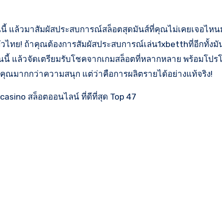
นนี้ แล้วมาสัมผัสประสบการณ์สล็อตสุดมันส์ที่คุณไม่เคยเจอไห
ั่วไทย! ถ้าคุณต้องการสัมผัสประสบการณ์เล่น1xbetthที่อีกทั้งม
วันนี้ แล้วจัดเตรียมรับโชคจากเกมสล็อตที่หลากหลาย พร้อมโปรโมช
ให้คุณมากกว่าความสนุก แต่ว่าคือการผลิตรายได้อย่างแท้จริง!
asino สล็อตออนไลน์ ที่ดีที่สุด Top 47