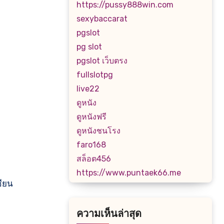
https://pussy888win.com
sexybaccarat
pgslot
pg slot
pgslot เว็บตรง
fullslotpg
live22
ดูหนัง
ดูหนังฟรี
ดูหนังชนโรง
faro168
สล็อต456
https://www.puntaek66.me
ซียน
ความเห็นล่าสุด