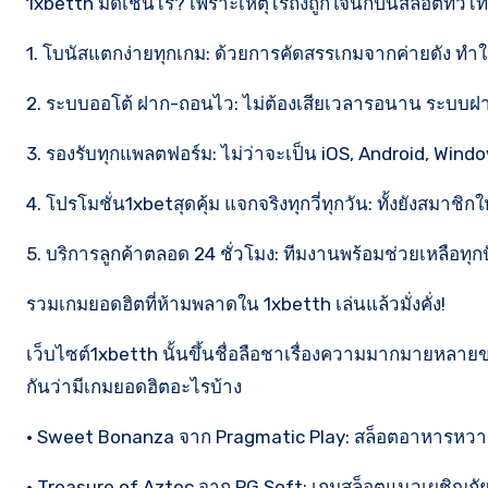
1xbetth มีดีเช่นไร? เพราะเหตุไรถึงถูกใจนักปั่นสล็อตทั่วไท
1. โบนัสแตกง่ายทุกเกม: ด้วยการคัดสรรเกมจากค่ายดัง ทำให
2. ระบบออโต้ ฝาก-ถอนไว: ไม่ต้องเสียเวลารอนาน ระบบฝาก-ถ
3. รองรับทุกแพลตฟอร์ม: ไม่ว่าจะเป็น iOS, Android, Window
4. โปรโมชั่น1xbetสุดคุ้ม แจกจริงทุกวี่ทุกวัน: ทั้งยังสมาชิกให
5. บริการลูกค้าตลอด 24 ชั่วโมง: ทีมงานพร้อมช่วยเหลือท
รวมเกมยอดฮิตที่ห้ามพลาดใน 1xbetth เล่นแล้วมั่งคั่ง!
เว็บไซต์1xbetth นั้นขึ้นชื่อลือชาเรื่องความมากมายหลาย
กันว่ามีเกมยอดฮิตอะไรบ้าง
• Sweet Bonanza จาก Pragmatic Play: สล็อตอาหารหวานท
• Treasure of Aztec จาก PG Soft: เกมสล็อตแนวเผชิญภัยล