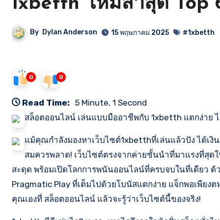
1xbetth ใหม่ล่าสุด Top
By
Dylan Anderson
15 พฤษภาคม 2025
#1xbetth
0
0
Read Time:
5 Minute, 1 Second
สล็อตออนไลน์ เล่นแบบมืออาชีพกับ 1xbetth แตกง่าย ได
แม้คุณกำลังมองหาเว็บไซต์1xbetthที่เล่นแล้วปัง ได้เงิน
สมควรพลาด! เว็บไซต์ตรงจากค่ายชั้นนำที่มาแรงที่สุด
สะดุด พร้อมเปิดโลกการพนันออนไลน์ที่ครบจบในที่เดียว ด
Pragmatic Play ที่เต็มไปด้วยโบนัสแตกง่าย แจ็กพอเพียงตหนั
คุณเองที่ สล็อตออนไลน์ แล้วจะรู้ว่าเว็บไซต์นี้ของจริง!