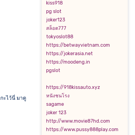
kiss918
pg slot
joker123
สล็อต777
tokyoslot88
https://betwayvietnam.com
https://jokerasia.net
https://moodeng.in
pgslot
https://918kissauto.xyz
หนังชนโรง
ไว้นี่ มาดู
sagame
joker 123
http://www.movie87hd.com
https://www.pussy888play.com