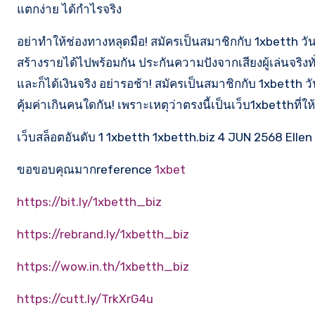
แตกง่าย ได้กำไรจริง
อย่าทำให้ช่องทางหลุดมือ! สมัครเป็นสมาชิกกับ 1xbetth วั
สร้างรายได้ไปพร้อมกัน ประกันความปังจากเสียงผู้เล่นจริงท
และก็ได้เงินจริง อย่ารอช้า! สมัครเป็นสมาชิกกับ 1xbetth 
คุ้มค่าเกินคนใดกัน! เพราะเหตุว่าตรงนี้เป็นเว็บ1xbetthที่
เว็บสล็อตอันดับ 1 1xbetth 1xbetth.biz 4 JUN 2568 Ellen c
ขอขอบคุณมากreference
1xbet
https://bit.ly/1xbetth_biz
https://rebrand.ly/1xbetth_biz
https://wow.in.th/1xbetth_biz
https://cutt.ly/TrkXrG4u