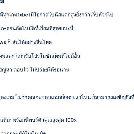
ย!
้ทุกเกม1xbetมีโอกาสโบนัสแตกสูงยิ่งกว่าเว็บทั่วๆไป
อนอัตโนมัติที่เยี่ยมที่สุดขณะนี้
s ก็เล่นได้อย่างลื่นไหล
ม่และก็เก่ารับโปรโมชั่นเต็มที่ไม่มีอั้น
ุกปัญหา ตอบไว ไม่ปล่อยให้รอนาน
ของเกม ไม่ว่าคุณจะชอบเกมสล็อตแนวไหน ก็สามารถเผชิญถึงที่กะ
ี่มาพร้อมฟีพบร์ตัวคูณสูงสุด 100x
่ากรุสมบัติในพีระมิด