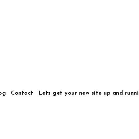
og
Contact
Lets get your new site up and runni