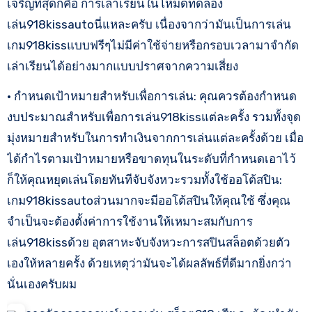
เจริญที่สุดก็คือ การเล่าเรียนในโหมดทดลอง
เล่น918kissautoนี่แหละครับ เนื่องจากว่ามันเป็นการเล่น
เกม918kissแบบฟรีๆไม่มีค่าใช้จ่ายหรือกรอบเวลามาจำกัด
เล่าเรียนได้อย่างมากแบบปราศจากความเสี่ยง
• กำหนดเป้าหมายสำหรับเพื่อการเล่น: คุณควรต้องกำหนด
งบประมาณสำหรับเพื่อการเล่น918kissแต่ละครั้ง รวมทั้งจุด
มุ่งหมายสำหรับในการทำเงินจากการเล่นแต่ละครั้งด้วย เมื่อ
ได้กำไรตามเป้าหมายหรือขาดทุนในระดับที่กำหนดเอาไว้
ก็ให้คุณหยุดเล่นโดยทันทีจับจังหวะรวมทั้งใช้ออโต้สปิน:
เกม918kissautoส่วนมากจะมีออโต้สปินให้คุณใช้ ซึ่งคุณ
จำเป็นจะต้องตั้งค่าการใช้งานให้เหมาะสมกับการ
เล่น918kissด้วย อุตสาหะจับจังหวะการสปินสล็อตด้วยตัว
เองให้หลายครั้ง ด้วยเหตุว่ามันจะได้ผลลัพธ์ที่ดีมากยิ่งกว่า
นั่นเองครับผม