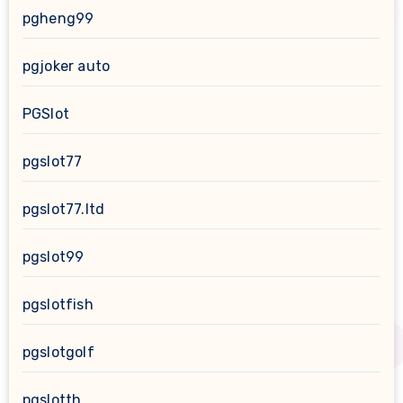
pgheng99
pgjoker auto
PGSlot
pgslot77
pgslot77.ltd
pgslot99
pgslotfish
pgslotgolf
pgslotth