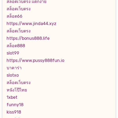
สล็อตเว็บตรง แตกง่าย
สล็อตเว็บตรง
สล็อต66
https://www.jinda44.xyz
สล็อตเว็บตรง
https://bonus888.life
สล็อต888
slot99
https://www.pussy888fun.io
บาคาร่า
slotxo
สล็อตเว็บตรง
หนังโป๊ไทย
1xbet
funny18
kiss918