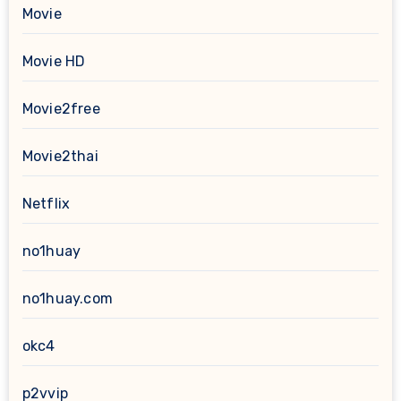
Movie
Movie HD
Movie2free
Movie2thai
Netflix
no1huay
no1huay.com
okc4
p2vvip