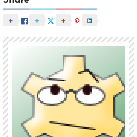
Share