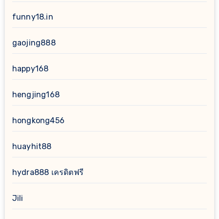
funny18.in
gaojing888
happy168
hengjing168
hongkong456
huayhit88
hydra888 เครดิตฟรี
Jili