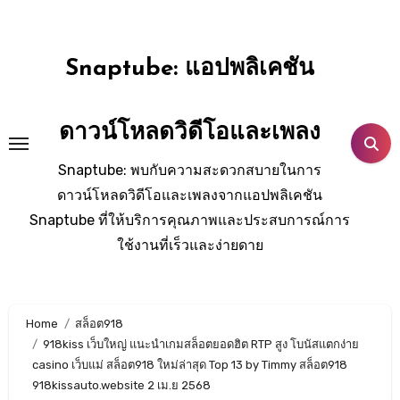
Skip
to
content
Snaptube: แอปพลิเคชัน
ดาวน์โหลดวิดีโอและเพลง
Snaptube: พบกับความสะดวกสบายในการ
ดาวน์โหลดวิดีโอและเพลงจากแอปพลิเคชัน
Snaptube ที่ให้บริการคุณภาพและประสบการณ์การ
ใช้งานที่เร็วและง่ายดาย
Home
สล็อต918
918kiss เว็บใหญ่ แนะนำเกมสล็อตยอดฮิต RTP สูง โบนัสแตกง่าย
casino เว็บแม่ สล็อต918 ใหม่ล่าสุด Top 13 by Timmy สล็อต918
918kissauto.website 2 เม.ย 2568