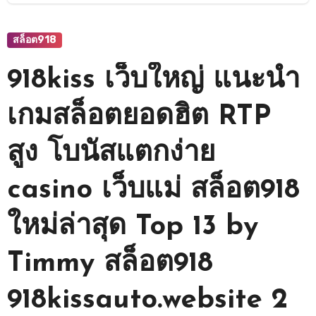
สล็อต918
918kiss เว็บใหญ่ แนะนำ
เกมสล็อตยอดฮิต RTP
สูง โบนัสแตกง่าย
casino เว็บแม่ สล็อต918
ใหม่ล่าสุด Top 13 by
Timmy สล็อต918
918kissauto.website 2