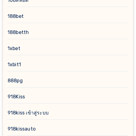
168สล็อต
188bet
188betth
1xbet
1xbit1
888pg
918Kiss
918kiss เข้าสู่ระบบ
918kissauto