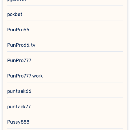
pokbet
PunPro66
PunPro66.tv
PunPro777
PunPro777.work
puntaek66
puntaek77
Pussy888