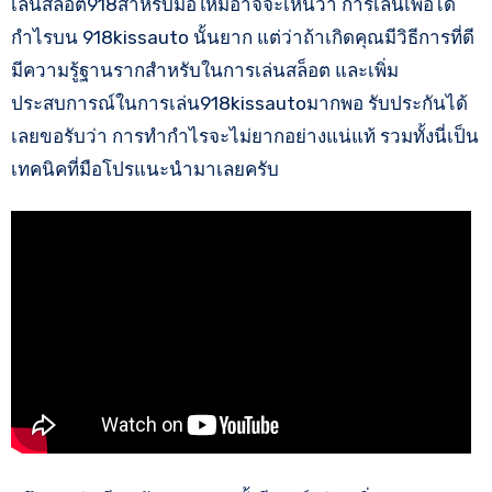
เล่นสล็อต918สำหรับมือใหม่อาจจะเห็นว่า การเล่นเพื่อได้
กำไรบน 918kissauto นั้นยาก แต่ว่าถ้าเกิดคุณมีวิธีการที่ดี
มีความรู้ฐานรากสำหรับในการเล่นสล็อต และเพิ่ม
ประสบการณ์ในการเล่น918kissautoมากพอ รับประกันได้
เลยขอรับว่า การทำกำไรจะไม่ยากอย่างแน่แท้ รวมทั้งนี่เป็น
เทคนิคที่มือโปรแนะนำมาเลยครับ