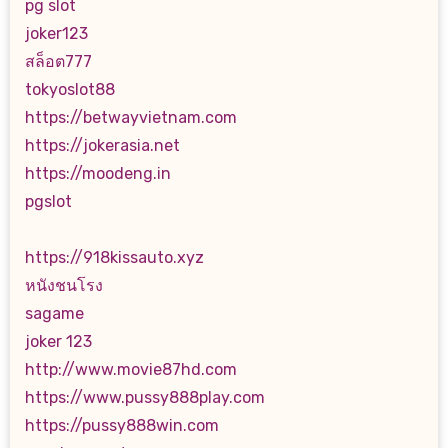
pg slot
joker123
สล็อต777
tokyoslot88
https://betwayvietnam.com
https://jokerasia.net
https://moodeng.in
pgslot
https://918kissauto.xyz
หนังชนโรง
sagame
joker 123
http://www.movie87hd.com
https://www.pussy888play.com
https://pussy888win.com