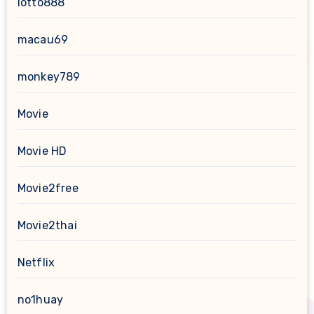
lotto888
macau69
monkey789
Movie
Movie HD
Movie2free
Movie2thai
Netflix
no1huay