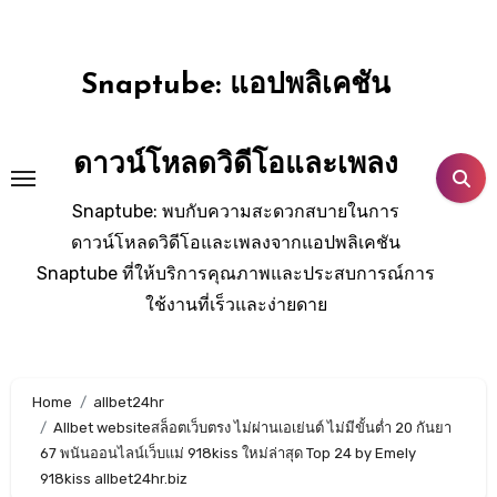
Skip
to
content
Snaptube: แอปพลิเคชัน
ดาวน์โหลดวิดีโอและเพลง
Snaptube: พบกับความสะดวกสบายในการ
ดาวน์โหลดวิดีโอและเพลงจากแอปพลิเคชัน
Snaptube ที่ให้บริการคุณภาพและประสบการณ์การ
ใช้งานที่เร็วและง่ายดาย
Home
allbet24hr
Allbet websiteสล็อตเว็บตรง ไม่ผ่านเอเย่นต์ ไม่มีขั้นต่ำ 20 กันยา
67 พนันออนไลน์เว็บแม่ 918kiss ใหม่ล่าสุด Top 24 by Emely
918kiss allbet24hr.biz