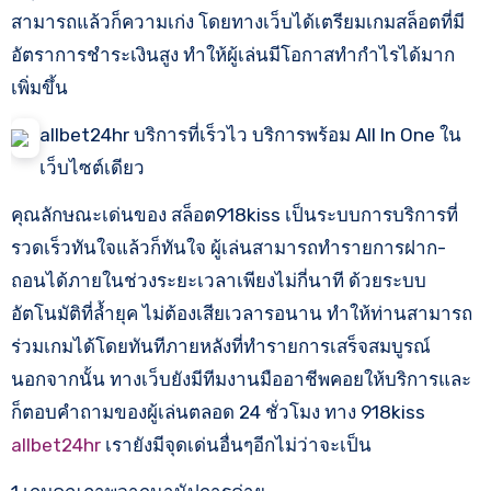
สามารถแล้วก็ความเก่ง โดยทางเว็บได้เตรียมเกมสล็อตที่มี
อัตราการชำระเงินสูง ทำให้ผู้เล่นมีโอกาสทำกำไรได้มาก
เพิ่มขึ้น
allbet24hr บริการที่เร็วไว บริการพร้อม All In One ใน
เว็บไซต์เดียว
คุณลักษณะเด่นของ สล็อต918kiss เป็นระบบการบริการที่
รวดเร็วทันใจแล้วก็ทันใจ ผู้เล่นสามารถทำรายการฝาก-
ถอนได้ภายในช่วงระยะเวลาเพียงไม่กี่นาที ด้วยระบบ
อัตโนมัติที่ล้ำยุค ไม่ต้องเสียเวลารอนาน ทำให้ท่านสามารถ
ร่วมเกมได้โดยทันทีภายหลังที่ทำรายการเสร็จสมบูรณ์
นอกจากนั้น ทางเว็บยังมีทีมงานมืออาชีพคอยให้บริการและ
ก็ตอบคำถามของผู้เล่นตลอด 24 ชั่วโมง ทาง 918kiss
allbet24hr
เรายังมีจุดเด่นอื่นๆอีกไม่ว่าจะเป็น