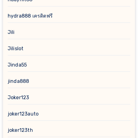
hydra888 เครดิตฟรี
Jili
Jilislot
Jinda55
jinda888
Joker123
joker123auto
joker123th