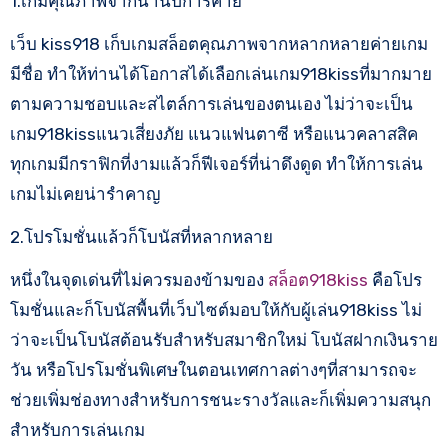
1.เกมคุณภาพจากนานัปการค่าย
เว็บ kiss918 เก็บเกมสล็อตคุณภาพจากหลากหลายค่ายเกม
มีชื่อ ทำให้ท่านได้โอกาสได้เลือกเล่นเกม918kissที่มากมาย
ตามความชอบและสไตล์การเล่นของตนเอง ไม่ว่าจะเป็น
เกม918kissแนวเสี่ยงภัย แนวแฟนตาซี หรือแนวคลาสสิค
ทุกเกมมีกราฟิกที่งามแล้วก็ฟีเจอร์ที่น่าดึงดูด ทำให้การเล่น
เกมไม่เคยน่ารำคาญ
2.โปรโมชั่นแล้วก็โบนัสที่หลากหลาย
หนึ่งในจุดเด่นที่ไม่ควรมองข้ามของ
สล็อต918kiss
คือโปร
โมชั่นและก็โบนัสพื้นที่เว็บไซต์มอบให้กับผู้เล่น918kiss ไม่
ว่าจะเป็นโบนัสต้อนรับสำหรับสมาชิกใหม่ โบนัสฝากเงินราย
วัน หรือโปรโมชั่นพิเศษในตอนเทศกาลต่างๆที่สามารถจะ
ช่วยเพิ่มช่องทางสำหรับการชนะรางวัลและก็เพิ่มความสนุก
สำหรับการเล่นเกม