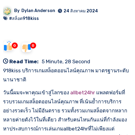
By
Dylan Anderson
24 สิงหาคม 2024
#สล็อต918kiss
0
0
Read Time:
5 Minute, 28 Second
918kiss บริการเกมสล็อตออนไลน์คุณภาพ มาตรฐานระดับ
นานาชาติ
วันนี้ผมจะพาคุณเข้าสู่โลกของ
allbet24hr
แพลตฟอร์มที่
รวบรวมเกมสล็อตออนไลน์คุณภาพ ที่เน้นย้ำการบริการ
อย่างรวดเร็ว ไม่มีอันตราย รวมทั้งรวมเกมสล็อตจากหลาก
หลายค่ายดังไว้ในที่เดียว สำหรับคนไหนกันแน่ที่กำลังมอง
หาประสบการณ์การเล่นเกมallbet24hrที่ไม่เพียงแต่