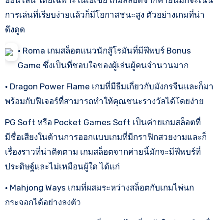
การเล่นที่เรียบง่ายแล้วก็มีโอกาสชนะสูง ตัวอย่างเกมที่น่า
ดึงดูด
• Roma เกมสล็อตแนวนักสู้โรมันที่มีฟีพบร์ Bonus
Game ซึ่งเป็นที่ชอบใจของผู้เล่นผู้คนจำนวนมาก
• Dragon Power Flame เกมที่มีธีมเกี่ยวกับมังกรจีนและก็มา
พร้อมกับฟีเจอร์ที่สามารถทำให้คุณชนะรางวัลได้โดยง่าย
PG Soft หรือ Pocket Games Soft เป็นค่ายเกมสล็อตที่
มีชื่อเสียงในด้านการออกแบบเกมที่มีกราฟิกสวยงามและก็
เรื่องราวที่น่าติดตาม เกมสล็อตจากค่ายนี้มักจะมีฟีพบร์ที่
ประดิษฐ์และไม่เหมือนผู้ใด ได้แก่
• Mahjong Ways เกมที่ผสมระหว่างสล็อตกับเกมไพ่นก
กระจอกได้อย่างลงตัว