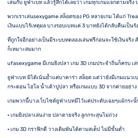
เล่นกับ ยูฟ่าเบท แล้วรู้สึกได้เลยว่า เกมทุกเกมแจกตามจริ
พวกเราเล่นsexygame สล็อตของ PG หลายเกม ได้แก่ Trea
เงินแบบไร้เหตุผล บางรอบเบทแค่ 3 บาทยังได้กลับคืนเป็นร้อย
ที่ถูกใจอีกอย่างเป็นมีระบบทดลองเล่นฟรีก่อนจะใช้เงินจริง
ก็เหมาะสมมาก
ufasexygame มีเกมยิงปลา เกม 3D เกมประจำถิ่นก็ครบ เล่นแก
ยูฟ่าเบท มิได้เน้นย้ำแค่บาคาร่า สล็อต แต่ว่ายังมีเกมแนวเบ
กระดอน ไฮโล น้ำเต้าปูปลา หรือเกมแบบ 3D จากค่ายอย่าง Ki
เกมพวกนี้บางเว็บไซต์ยูฟ่าเบทมีไว้แค่ประดับเฉยๆแม้กระนั้นที่
• เกมยิงปลาเล่นง่าย ปลาตายจริง ลูกกระสุนไม่ถ่วง
• เกม 3D กราฟิกดี วางเดิมพันได้ตามสเต็ป ไม่มีขั้นต่ำ