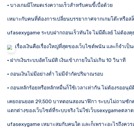
• บางเกมมีโหมดเร่งความเร็วสำหรับคนขี้เบื่อด้วย
เหมาะกับคนที่ต้องการเปลี่ยนบรรยากาศจากเกมโต๊ะหรือสล็อ
ufasexygame ระบบฝากถอนเร็วทันใจ ไม่มีดีเลย์ ไม่ต้องคุย
เรื่องเงินคือเรื่องใหญ่ที่สุดของเว็บไซต์พนัน และก็จำเป
• ฝากเงินระบบอัตโนมัติ เงินเข้าภายในไม่เกิน 10 วินาที
• ถอนเงินไม่มีอย่างต่ำ ไม่มีจำกัดปริมาณรอบ
• ถอนหลักร้อยหรือหลักหมื่นก็ใช้เวลาเท่ากัน ไม่ต้องรออนุมัต
เคยถอนยอด 29,500 บาทตอนสองนาฬิกา ระบบไม่ถามซักคำ ไ
แตกต่างของเว็บไซต์ที่ระบบจริง ไม่ใช่เว็บsexygameตลาดที
ufasexygame เหมาะสมกับคนใด และก็เพราะอะไรถึงควรลองถ้