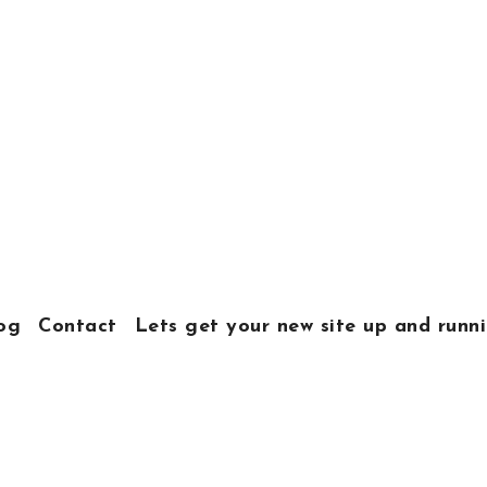
og
Contact
Lets get your new site up and runni