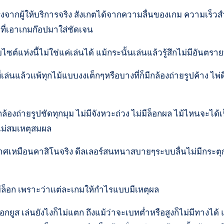
นตรงจากผู้ให้บริการจริง สังเกตได้จากความลื่นของเกม ความเร็
eที่เอาเกมก๊อปมาใส่ชัดเจน
ห่งนี้ไม่ใช่แค่เล่นได้ แม้กระนั้นเล่นแล้วรู้สึกไม่มีอันตราย
่นแล้วแพ้ทุกไม้แบบงงเต็กๆหรือบางที่ก็มีกล้องถ่ายรูปค้าง ไพ่ด
้องถ่ายรูปชัดทุกมุม ไม่มีจังหวะถ่วง ไม่มีล็อกผล ไม้ไหนจะได้เป
ูไม่สมเหตุสมผล
าศเหมือนคาสิโนจริง ดีลเลอร์สนทนาสบายๆระบบลื่นไม่มีกระตุ
มีล็อก เพราะว่าแต่ละเกมให้กำไรแบบมีเหตุผล
อกยูส เล่นยังไงก็ไม่แตก ถึงแม้ว่าจะเบทต่ำหรือสูงก็ไม่มีทางได้