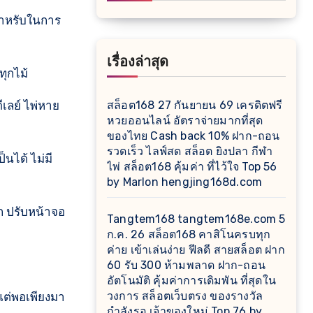
วสำหรับในการ
เรื่องล่าสุด
ทุกไม้
ีเลย์ ไพ่หาย
สล็อต168 27 กันยายน 69 เครดิตฟรี
หวยออนไลน์ อัตราจ่ายมากที่สุด
ของไทย Cash back 10% ฝาก-ถอน
รวดเร็ว ไลฟ์สด สล็อต ยิงปลา กีฬา
็นได้ ไม่มี
ไพ่ สล็อต168 คุ้มค่า ที่ไว้ใจ Top 56
by Marlon hengjing168d.com
ก ปรับหน้าจอ
Tangtem168 tangtem168e.com 5
ก.ค. 26 สล็อต168 คาสิโนครบทุก
ค่าย เข้าเล่นง่าย ฟีลดี สายสล็อต ฝาก
60 รับ 300 ห้ามพลาด ฝาก-ถอน
อัตโนมัติ คุ้มค่าการเดิมพัน ที่สุดใน
วงการ สล็อตเว็บตรง ของรางวัล
 แต่พอเพียงมา
กำลังรอ เจ้าของใหม่ Top 76 by