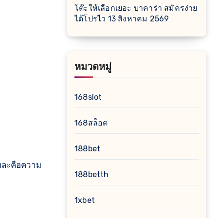
โต๊ะให้เลือกเยอะ บาคาร่า สมัครง่าย
ได้โปรไว 13 สิงหาคม 2569
หมวดหมู่
168slot
168สล็อต
188bet
แหละคือความ
188betth
1xbet