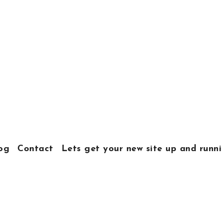
og
Contact
Lets get your new site up and runni