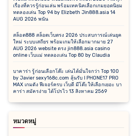
เรื่องที่ควรรู้ก่อนเล่น พร้อมเทคนิคเลือกเกมยอดนิยม
ทดลองเล่น Top 94 by Elizbeth Jin888.asia 14
AUG 2026 พนัน
สล็อต888 สล็อตเว็บตรง 2026 ประสบการณ์เล่นยุค
ใหม่ ระบบเสถียร พร้อมเกมให้เลือกมากมาย 27
AUG 2026 website ตรง jin888.asia casino
online เว็บแม่ ทดลองเล่น Top 80 by Claudia
บาคาร่า รู้ก่อนเลือกโต๊ะ เล่นได้มั่นใจกว่า Top 100
by Javier sexy168c.com ลุ้นรับ I PHONE17 PRO
MAX เกมดัง ฟีเจอร์ครบ เว็บดี มีโต๊ะให้เลือกเยอะ บา
คาร่า สมัครง่าย ได้โปรไว 13 สิงหาคม 2569
หมวดหมู่