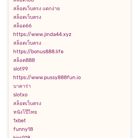
สล็อตเว็บตรง แตกง่าย
สล็อตเว็บตรง
สล็อต66
https://www.jinda44.xyz
สล็อตเว็บตรง
https://bonus888.life
สล็อต888
slot99
https://www.pussy888fun.io
บาคาร่า
slotxo
สล็อตเว็บตรง
หนังโป๊ไทย
1xbet
funny18
kiss918