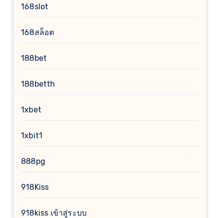
168slot
168สล็อต
188bet
188betth
1xbet
1xbit1
888pg
918Kiss
918kiss เข้าสู่ระบบ