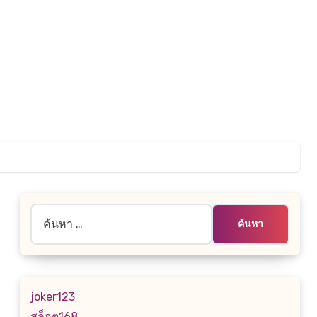
ค้นหา
สำหรับ:
joker123
สล็อต168