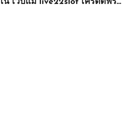
น เว็บแม่ live22slot เครดิตฟรี