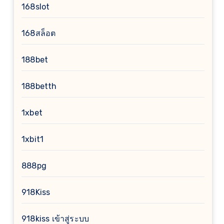
168slot
168สล็อต
188bet
188betth
1xbet
1xbit1
888pg
918Kiss
918kiss เข้าสู่ระบบ