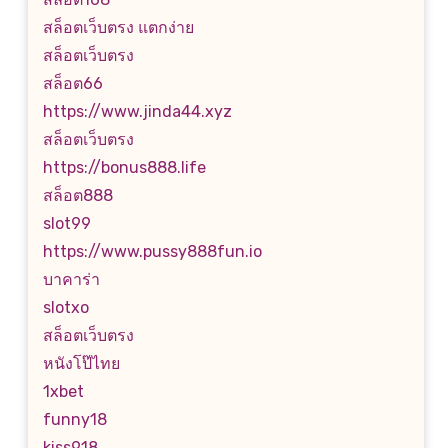
สล็อตเว็บตรง แตกง่าย
สล็อตเว็บตรง
สล็อต66
https://www.jinda44.xyz
สล็อตเว็บตรง
https://bonus888.life
สล็อต888
slot99
https://www.pussy888fun.io
บาคาร่า
slotxo
สล็อตเว็บตรง
หนังโป๊ไทย
1xbet
funny18
kiss918