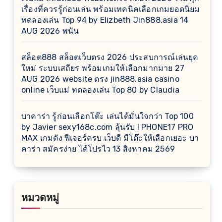
เรื่องที่ควรรู้ก่อนเล่น พร้อมเทคนิคเลือกเกมยอดนิยม
ทดลองเล่น Top 94 by Elizbeth Jin888.asia 14
AUG 2026 พนัน
สล็อต888 สล็อตเว็บตรง 2026 ประสบการณ์เล่นยุค
ใหม่ ระบบเสถียร พร้อมเกมให้เลือกมากมาย 27
AUG 2026 website ตรง jin888.asia casino
online เว็บแม่ ทดลองเล่น Top 80 by Claudia
บาคาร่า รู้ก่อนเลือกโต๊ะ เล่นได้มั่นใจกว่า Top 100
by Javier sexy168c.com ลุ้นรับ I PHONE17 PRO
MAX เกมดัง ฟีเจอร์ครบ เว็บดี มีโต๊ะให้เลือกเยอะ บา
คาร่า สมัครง่าย ได้โปรไว 13 สิงหาคม 2569
หมวดหมู่