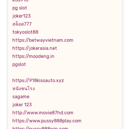
pg slot
joker123
สล็อต777
tokyoslot88
https://betwayvietnam.com
https://jokerasia.net
https://moodeng.in
pgslot
https://918kissauto.xyz
หนังชนโรง
sagame
joker 123
http://www.movie87hd.com
https://www.pussy888play.com
https://pussy888win.com