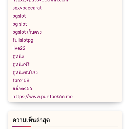
sexybaccarat
pgslot
pg slot
pgslot เว็บตรง
fullslotpg
live22
ดูหนัง
ดูหนังฟรี
ดูหนังชนโรง
faro168
สล็อต456
https://www.puntaek66.me
ความเห็นล่าสุด