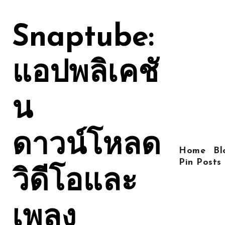
Skip
to
Snaptube:
content
แอปพลิเคชั
น
ดาวน์โหลด
Home
Bl
Pin Posts
วิดีโอและ
เพลง