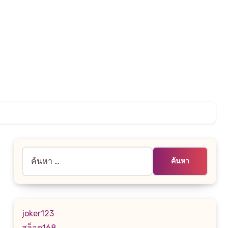
ค้นหา
สำหรับ:
joker123
สล็อต168