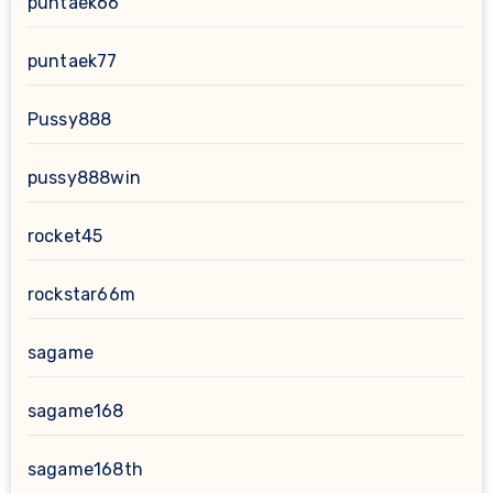
puntaek66
puntaek77
Pussy888
pussy888win
rocket45
rockstar66m
sagame
sagame168
sagame168th