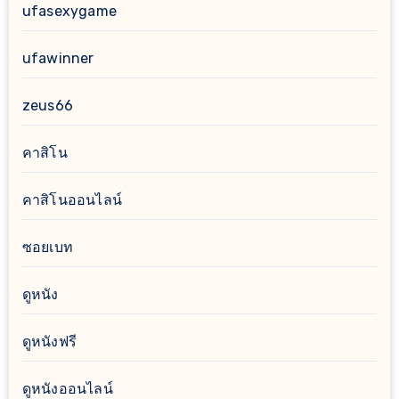
ufasexygame
ufawinner
zeus66
คาสิโน
คาสิโนออนไลน์
ซอยเบท
ดูหนัง
ดูหนังฟรี
ดูหนังออนไลน์