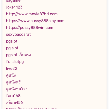
sagame
joker 123
http://www.movie87hd.com
https://www.pussy888play.com
https://pussy888win.com
sexybaccarat
pgslot
pg slot
pgslot เว็บตรง
fullslotpg
live22
ดูหนัง
ดูหนังฟรี
ดูหนังชนโรง
faro168
สล็อต456