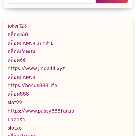
joker123
สล็อต168
สล็อตเว็บตรง แตกง่าย
สล็อตเว็บตรง
สล็อต66
https://www.jinda44.xyz
สล็อตเว็บตรง
https://bonus888.life
สล็อต888
slot99
https://www.pussy888fun.io
บาคาร่า
slotxo