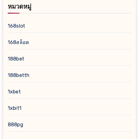
หมวดหมู่
168slot
168สล็อต
188bet
188betth
1xbet
1xbit1
888pg