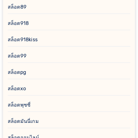
สล็อต89
สล็อต918
สล็อต918kiss
สล็อต99
สล็อตpg
สล็อตxo
สล็อตพุซซี่
สล็อตมันนี่เกม
สล็อตออนไลน์