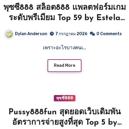
พุซซี่888 สล็อต888 แพลตฟอร์มเกม
ระดับพรีเมียม Top 59 by Estela
pussy888play.me แจกเพชร ฟรีทุก
Dylan Anderson
7 กรกฎาคม 2026
0 Comments
วัน เกมสล็อต คาสิโนออนไลน์ คน
เพราะอะไรบางคนเ…
เล่นไม่ต่ำกว่าแสนทุกวัน พุซซี่888
สมัครไว เล่นได้ทันที 24 Sep 2026
Read More
พุซซี่888
Pussy888fun สุดยอดเว็บเดิมพัน
อัตราการจ่ายสูงที่สุด Top 5 by