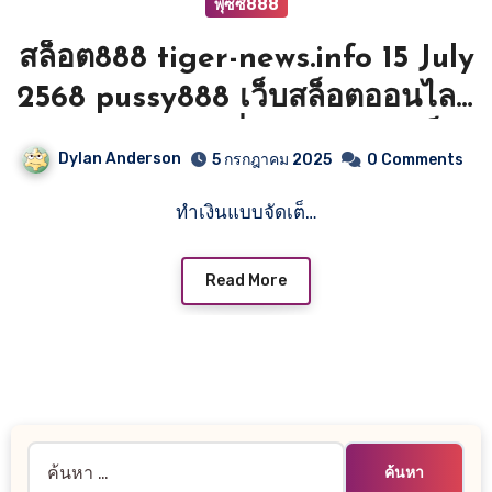
พุซซี่888
สล็อต888 tiger-news.info 15 July
2568 pussy888 เว็บสล็อตออนไลน์
สุดทันสมัย ชวนเพื่อน รับ 100 สล็อต
Dylan Anderson
5 กรกฎาคม 2025
0 Comments
ลื่น ไม่สะดุด ไม่หัวร้อนทุนน้อย ถอน
ทำเงินแบบจัดเต็…
ได้เยอะ สล็อต888 เล่นเอามันส์ แต่
มันส์แบบได้เงิน Top 58 by Audrea
Read More
ค้นหา
สำหรับ: