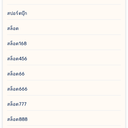
สปอร์ตบุ๊ก
สล็อต
สล็อต168
สล็อต456
สล็อต66
สล็อต666
สล็อต777
สล็อต888