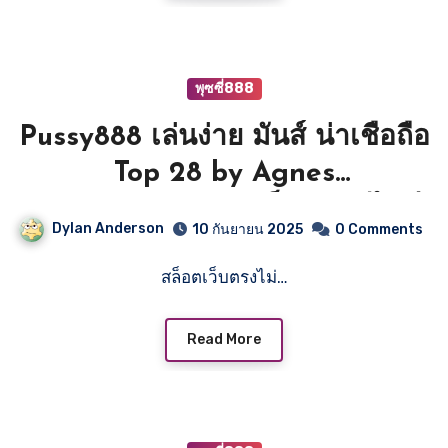
พุซซี่888
Pussy888 เล่นง่าย มันส์ น่าเชื่อถือ
Top 28 by Agnes
pussy888win.vip สล็อตออนไลน์
Dylan Anderson
10 กันยายน 2025
0 Comments
คุ้มค่าที่สุด โปรโมชั่นเด็ดมากมาย
สล็อตเว็บตรงไม่…
สร้างกำไรได้ดี พุซซี่888 เล่นที่ไหน
ไม่ปัง มาลองที่นี่ 21 พฤศจิกา 2025
Read More