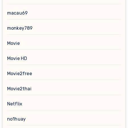
macau69
monkey789
Movie
Movie HD
Movie2free
Movie2thai
Netflix
no1huay