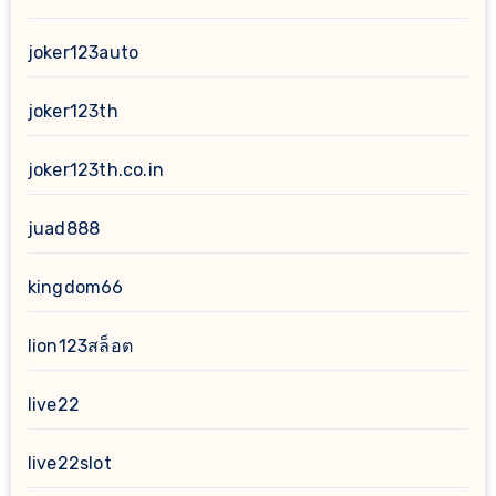
joker123auto
joker123th
joker123th.co.in
juad888
kingdom66
lion123สล็อต
live22
live22slot