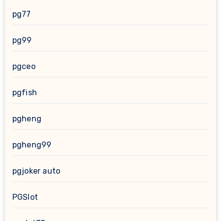
pg77
pg99
pgceo
pgfish
pgheng
pgheng99
pgjoker auto
PGSlot