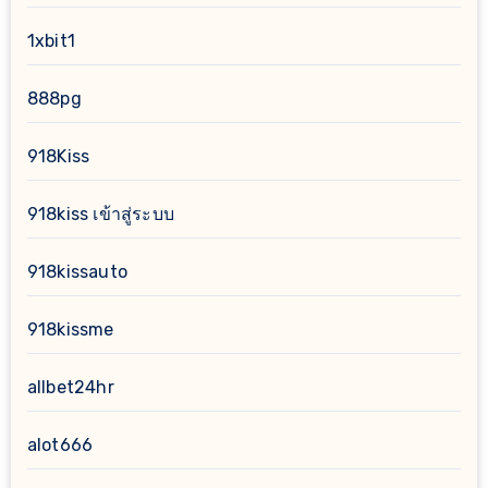
1xbit1
888pg
918Kiss
918kiss เข้าสู่ระบบ
918kissauto
918kissme
allbet24hr
alot666