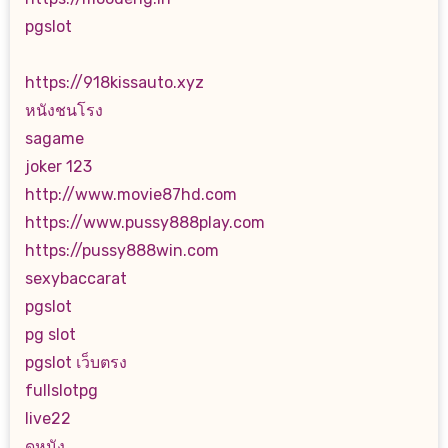
pgslot
https://918kissauto.xyz
หนังชนโรง
sagame
joker 123
http://www.movie87hd.com
https://www.pussy888play.com
https://pussy888win.com
sexybaccarat
pgslot
pg slot
pgslot เว็บตรง
fullslotpg
live22
ดูหนัง