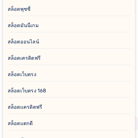
สล็อตพุซซี่
สล็อตมันนี่เกม
สล็อตออนไลน์
สล็อตเครดิตฟรี
สล็อตเว็บตรง
สล็อตเว็บตรง 168
สล็อตเเครดิตฟรี
สล็อตแตกดี