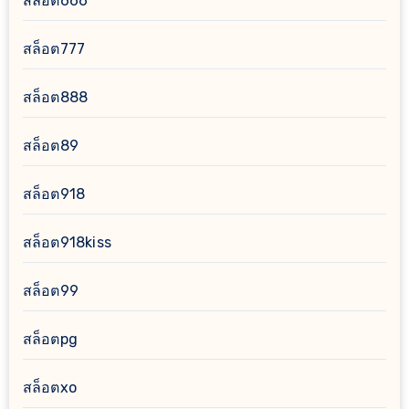
สล็อต666
สล็อต777
สล็อต888
สล็อต89
สล็อต918
สล็อต918kiss
สล็อต99
สล็อตpg
สล็อตxo