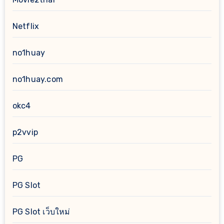
Netflix
no1huay
no1huay.com
okc4
p2vvip
PG
PG Slot
PG Slot เว็บใหม่