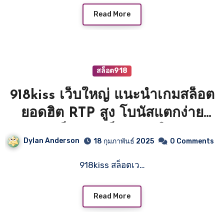
Read More
สล็อต918
918kiss เว็บใหญ่ แนะนำเกมสล็อต
ยอดฮิต RTP สูง โบนัสแตกง่าย
casino เว็บแม่ สล็อต918 ใหม่ล่าสุด
Dylan Anderson
18 กุมภาพันธ์ 2025
0 Comments
Top 13 by Timmy สล็อต918
918kiss สล็อตเว…
918kissauto.website 2 เม.ย 2568
Read More