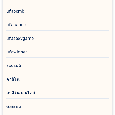
ufabomb
ufanance
ufasexygame
ufawinner
zeus66
คาสิโน
คาสิโนออนไลน์
ซอยเบท