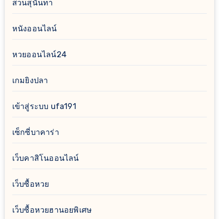
สวนสุนันทา
หนังออนไลน์
หวยออนไลน์24
เกมยิงปลา
เข้าสู่ระบบ ufa191
เซ็กซี่บาคาร่า
เว็บคาสิโนออนไลน์
เว็บซื้อหวย
เว็บซื้อหวยฮานอยพิเศษ