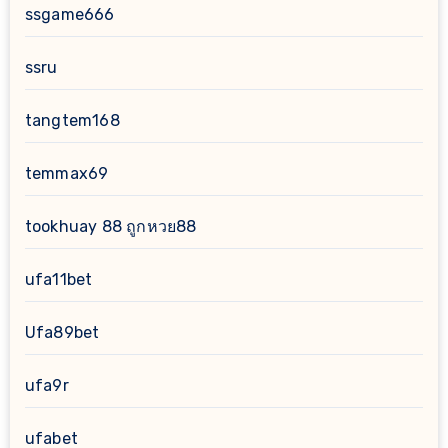
ssgame666
ssru
tangtem168
temmax69
tookhuay 88 ถูกหวย88
ufa11bet
Ufa89bet
ufa9r
ufabet