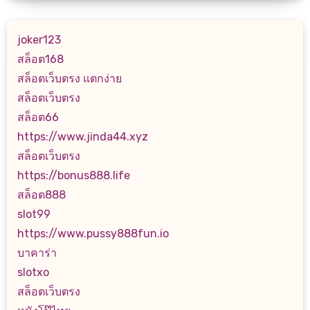
joker123
สล็อต168
สล็อตเว็บตรง แตกง่าย
สล็อตเว็บตรง
สล็อต66
https://www.jinda44.xyz
สล็อตเว็บตรง
https://bonus888.life
สล็อต888
slot99
https://www.pussy888fun.io
บาคาร่า
slotxo
สล็อตเว็บตรง