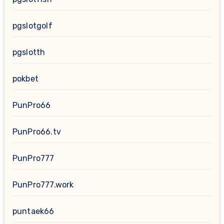
pgslotgolf
pgslotth
pokbet
PunPro66
PunPro66.tv
PunPro777
PunPro777.work
puntaek66