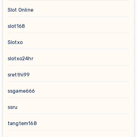
Slot Online
slot168
Slotxo
slotxo24hr
sretthi99
ssgame666
ssru
tangtem168