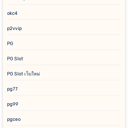
okc4
p2vvip
PG
PG Slot
PG Slot เว็บใหม่
pg77
pg99
pgceo