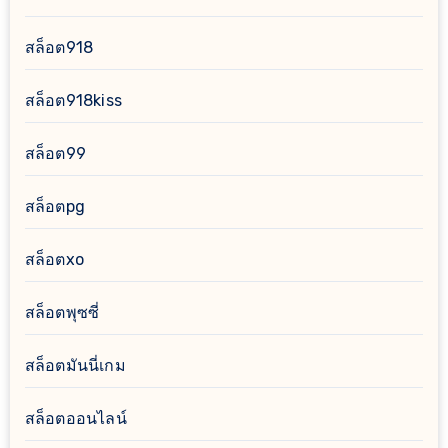
สล็อต918
สล็อต918kiss
สล็อต99
สล็อตpg
สล็อตxo
สล็อตพุซซี่
สล็อตมันนี่เกม
สล็อตออนไลน์