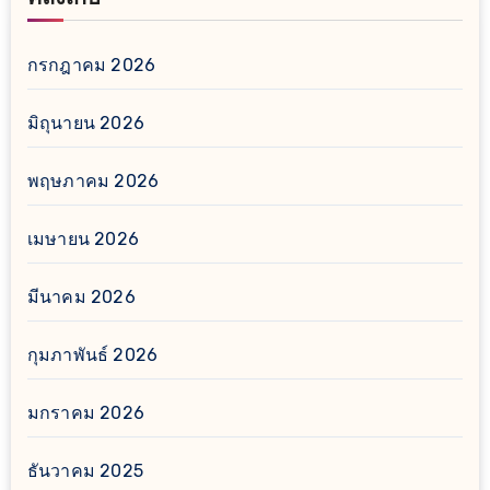
กรกฎาคม 2026
มิถุนายน 2026
พฤษภาคม 2026
เมษายน 2026
มีนาคม 2026
กุมภาพันธ์ 2026
มกราคม 2026
ธันวาคม 2025