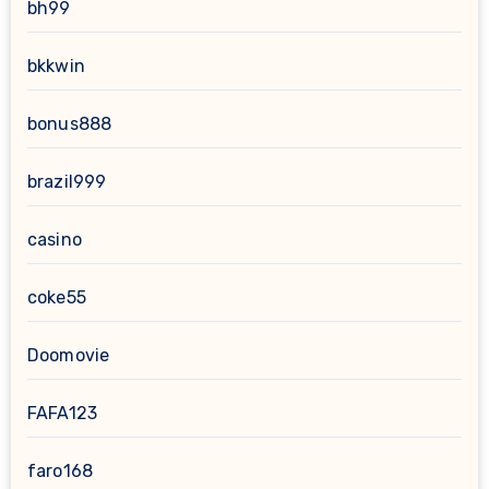
bh99
bkkwin
bonus888
brazil999
casino
coke55
Doomovie
FAFA123
faro168