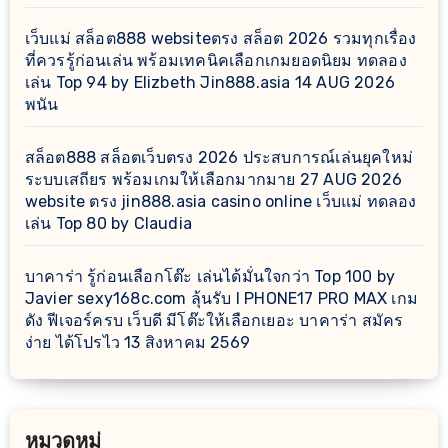
เว็บแม่ สล็อต888 websiteตรง สล็อต 2026 รวมทุกเรื่อง
ที่ควรรู้ก่อนเล่น พร้อมเทคนิคเลือกเกมยอดนิยม ทดลอง
เล่น Top 94 by Elizbeth Jin888.asia 14 AUG 2026
พนัน
สล็อต888 สล็อตเว็บตรง 2026 ประสบการณ์เล่นยุคใหม่
ระบบเสถียร พร้อมเกมให้เลือกมากมาย 27 AUG 2026
website ตรง jin888.asia casino online เว็บแม่ ทดลอง
เล่น Top 80 by Claudia
บาคาร่า รู้ก่อนเลือกโต๊ะ เล่นได้มั่นใจกว่า Top 100 by
Javier sexy168c.com ลุ้นรับ I PHONE17 PRO MAX เกม
ดัง ฟีเจอร์ครบ เว็บดี มีโต๊ะให้เลือกเยอะ บาคาร่า สมัคร
ง่าย ได้โปรไว 13 สิงหาคม 2569
หมวดหมู่