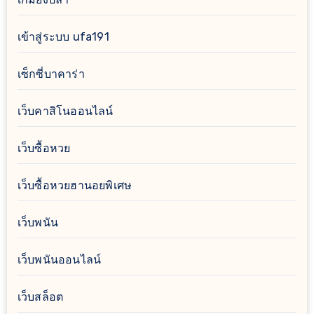
เข้าสู่ระบบ ufa191
เซ็กซี่บาคาร่า
เว็บคาสิโนออนไลน์
เว็บซื้อหวย
เว็บซื้อหวยฮานอยพิเศษ
เว็บพนัน
เว็บพนันออนไลน์
เว็บสล็อต