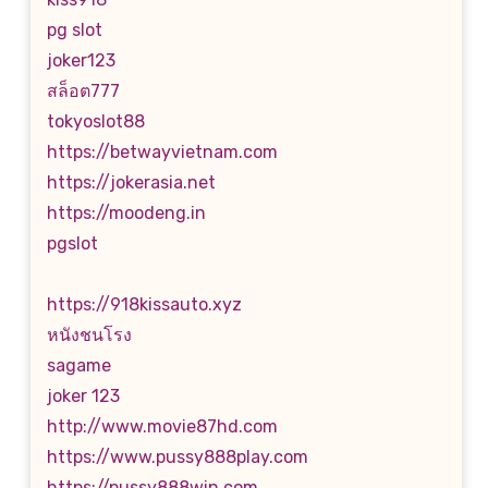
pg slot
joker123
สล็อต777
tokyoslot88
https://betwayvietnam.com
https://jokerasia.net
https://moodeng.in
pgslot
https://918kissauto.xyz
หนังชนโรง
sagame
joker 123
http://www.movie87hd.com
https://www.pussy888play.com
https://pussy888win.com