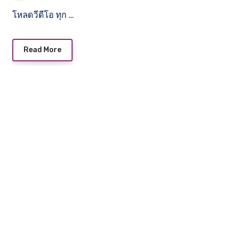
โหลดวีดีโอ ทุก …
Read More