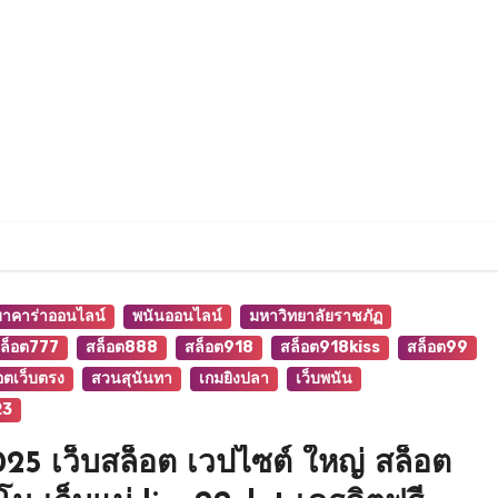
บาคาร่าออนไลน์
พนันออนไลน์
มหาวิทยาลัยราชภัฏ
ล็อต777
สล็อต888
สล็อต918
สล็อต918kiss
สล็อต99
อตเว็บตรง
สวนสุนันทา
เกมยิงปลา
เว็บพนัน
23
25 เว็บสล็อต เวปไซต์ ใหญ่ สล็อต