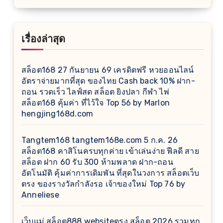
เรื่องล่าสุด
สล็อต168 27 กันยายน 69 เครดิตฟรี หวยออนไลน์
อัตราจ่ายมากที่สุด ของไทย Cash back 10% ฝาก-
ถอน รวดเร็ว ไลฟ์สด สล็อต ยิงปลา กีฬา ไพ่
สล็อต168 คุ้มค่า ที่ไว้ใจ Top 56 by Marlon
hengjing168d.com
Tangtem168 tangtem168e.com 5 ก.ค. 26
สล็อต168 คาสิโนครบทุกค่าย เข้าเล่นง่าย ฟีลดี สาย
สล็อต ฝาก 60 รับ 300 ห้ามพลาด ฝาก-ถอน
อัตโนมัติ คุ้มค่าการเดิมพัน ที่สุดในวงการ สล็อตเว็บ
ตรง ของรางวัลกำลังรอ เจ้าของใหม่ Top 76 by
Anneliese
เว็บแม่ สล็อต888 websiteตรง สล็อต 2026 รวมทุก