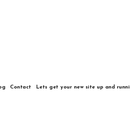
og
Contact
Lets get your new site up and runni