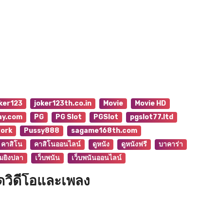
ker123
joker123th.co.in
Movie
Movie HD
ay.com
PG
PG Slot
PGSlot
pgslot77.ltd
ork
Pussy888
sagame168th.com
คาสิโน
คาสิโนออนไลน์
ดูหนัง
ดูหนังฟรี
บาคาร่า
มยิงปลา
เว็บพนัน
เว็บพนันออนไลน์
ดวิดีโอและเพลง