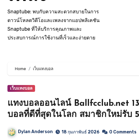
Snaptube: พบกับความสะดวกสบายในการ
ดาวน์โหลดวิดีโอและเพลงจากแอปพลิเคชัน
Snaptube ที่ให้บริการคุณภาพและ
ประสบการณ์การใช้งานที่เร็วและง่ายดาย
Home
เว็บแทงบอล
เว็บแทงบอล
แทงบอลออนไลน์ Ballfcclub.net 13
บอลที่ดีที่สุดในโลก สมาชิกใหม่ร
แทงบอล สายคุ้ม ห้ามพลาด สมัครด
Dylan Anderson
18 กุมภาพันธ์ 2026
0 Comments