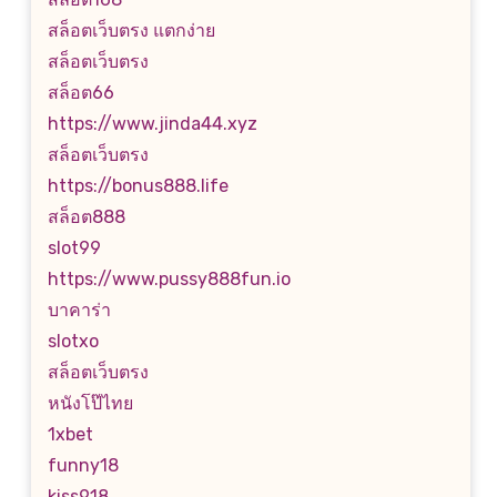
สล็อตเว็บตรง แตกง่าย
สล็อตเว็บตรง
สล็อต66
https://www.jinda44.xyz
สล็อตเว็บตรง
https://bonus888.life
สล็อต888
slot99
https://www.pussy888fun.io
บาคาร่า
slotxo
สล็อตเว็บตรง
หนังโป๊ไทย
1xbet
funny18
kiss918