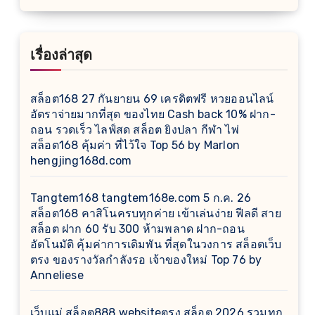
เรื่องล่าสุด
สล็อต168 27 กันยายน 69 เครดิตฟรี หวยออนไลน์
อัตราจ่ายมากที่สุด ของไทย Cash back 10% ฝาก-
ถอน รวดเร็ว ไลฟ์สด สล็อต ยิงปลา กีฬา ไพ่
สล็อต168 คุ้มค่า ที่ไว้ใจ Top 56 by Marlon
hengjing168d.com
Tangtem168 tangtem168e.com 5 ก.ค. 26
สล็อต168 คาสิโนครบทุกค่าย เข้าเล่นง่าย ฟีลดี สาย
สล็อต ฝาก 60 รับ 300 ห้ามพลาด ฝาก-ถอน
อัตโนมัติ คุ้มค่าการเดิมพัน ที่สุดในวงการ สล็อตเว็บ
ตรง ของรางวัลกำลังรอ เจ้าของใหม่ Top 76 by
Anneliese
เว็บแม่ สล็อต888 websiteตรง สล็อต 2026 รวมทุก