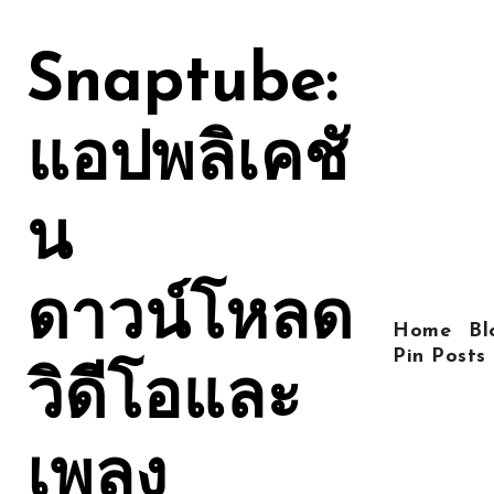
Skip
to
Snaptube:
content
แอปพลิเคชั
น
ดาวน์โหลด
Home
Bl
Pin Posts
วิดีโอและ
เพลง