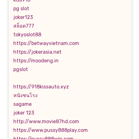
pg slot
joker123
สล็อต777
tokyoslot88
https://betwayvietnam.com
https://jokerasia.net
https://moodeng.in
pgslot
https://918kissauto.xyz
หนังชนโรง
sagame
joker 123
http://www.movie87hd.com
https://www.pussy888play.com
https://pussy888win.com