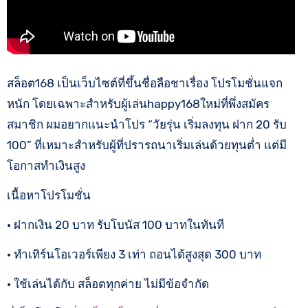
สล็อต168 เป็นเว็บไซต์ที่ขึ้นชื่อลือชาเรื่อง โปรโมชั่นแจก
หนัก โดยเฉพาะสำหรับผู้เล่นhappy168ใหม่ที่พึ่งสมัคร
สมาชิก ผมอยากแนะนำโปร “วัยรุ่น เริ่มลงทุน ฝาก 20 รับ
100” ที่เหมาะสำหรับผู้ที่ปรารถนาเริ่มเล่นด้วยทุนต่ำ แต่มี
โอกาสทำเงินสูง
เนื้อหาโปรโมชั่น
• ฝากเงิน 20 บาท รับโบนัส 100 บาทในทันที
• ทำเทิร์นโอเวอร์เพียง 3 เท่า ถอนได้สูงสุด 300 บาท
• ใช้เล่นได้กับ สล็อตทุกค่าย ไม่มีข้อจำกัด