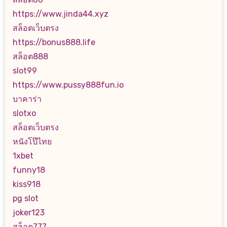
https://www.jinda44.xyz
สล็อตเว็บตรง
https://bonus888.life
สล็อต888
slot99
https://www.pussy888fun.io
บาคาร่า
slotxo
สล็อตเว็บตรง
หนังโป๊ไทย
1xbet
funny18
kiss918
pg slot
joker123
สล็อต777