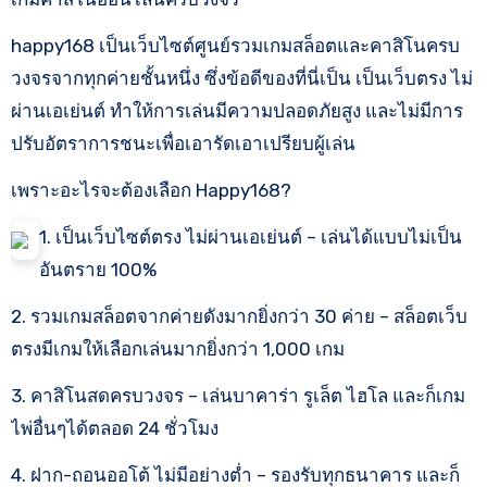
happy168 เป็นเว็บไซต์ศูนย์รวมเกมสล็อตและคาสิโนครบ
วงจรจากทุกค่ายชั้นหนึ่ง ซึ่งข้อดีของที่นี่เป็น เป็นเว็บตรง ไม่
ผ่านเอเย่นต์ ทำให้การเล่นมีความปลอดภัยสูง และไม่มีการ
ปรับอัตราการชนะเพื่อเอารัดเอาเปรียบผู้เล่น
เพราะอะไรจะต้องเลือก Happy168?
1. เป็นเว็บไซต์ตรง ไม่ผ่านเอเย่นต์ – เล่นได้แบบไม่เป็น
อันตราย 100%
2. รวมเกมสล็อตจากค่ายดังมากยิ่งกว่า 30 ค่าย – สล็อตเว็บ
ตรงมีเกมให้เลือกเล่นมากยิ่งกว่า 1,000 เกม
3. คาสิโนสดครบวงจร – เล่นบาคาร่า รูเล็ต ไฮโล และก็เกม
ไพ่อื่นๆได้ตลอด 24 ชั่วโมง
4. ฝาก-ถอนออโต้ ไม่มีอย่างต่ำ – รองรับทุกธนาคาร และก็