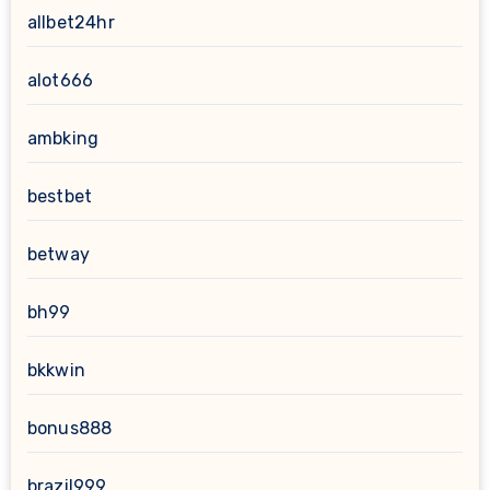
allbet24hr
alot666
ambking
bestbet
betway
bh99
bkkwin
bonus888
brazil999