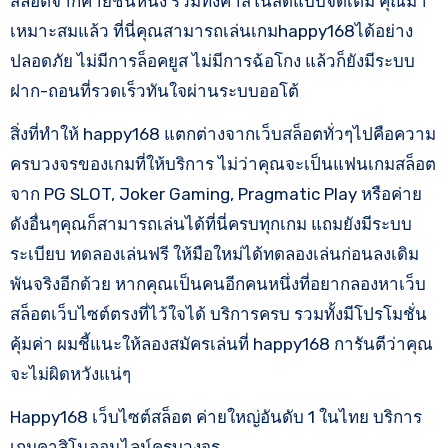
สล็อตจากค่ายชั้นหนึ่ง รวมทั้งคาสิโนสดแบบจัดเต็ม คุณมา
เหมาะสมแล้ว ที่นี่คุณสามารถเล่นเกมhappy168ได้อย่าง
ปลอดภัย ไม่มีการล็อคยูส ไม่มีการฉ้อโกง แล้วก็ยังมีระบบ
ฝาก-ถอนที่รวดเร็วทันใจผ่านระบบออโต้
สิ่งที่ทำให้ happy168 แตกต่างจากเว็บสล็อตทั่วๆไปคือความ
ครบวงจรของเกมที่ให้บริการ ไม่ว่าคุณจะเป็นแฟนเกมสล็อต
จาก PG SLOT, Joker Gaming, Pragmatic Play หรือค่าย
ดังอื่นๆคุณก็สามารถเล่นได้ที่นี่ครบทุกเกม แถมยังมีระบบ
ระเบียบ ทดลองเล่นฟรี ให้มือใหม่ได้ทดลองเล่นก่อนลงเดิม
พันจริงอีกด้วย หากคุณเป็นคนอีกคนหนึ่งที่อยากลองหาเว็บ
สล็อตเว็บไซต์ตรงที่ไว้ใจได้ บริการครบ รวมทั้งมีโปรโมชั่น
คุ้มค่า ผมชี้แนะให้ลองสมัครเล่นที่ happy168 การันตีว่าคุณ
จะไม่ผิดหวังแน่ๆ
Happy168 เว็บไซต์สล็อต ค่ายใหญ่อันดับ 1 ในไทย บริการ
เกมคาสิโนออนไลน์ครบวงจร