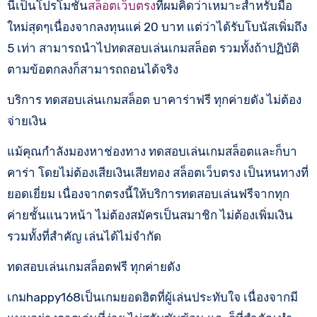
นี่เป็นโปรโมชั่น
สล็อตเว็บตรง
ที่ผมคิดว่าเหมาะสำหรับมือ
ใหม่สุดๆเนื่องจากลงทุนแค่ 20 บาท แต่ว่าได้รับโบนัสเพิ่มถึง
5 เท่า สามารถนำไปทดสอบเล่นเกมสล็อต รวมทั้งถ้าปฏิบัติ
ตามข้อตกลงก็สามารถถอนได้จริง
บริการ ทดสอบเล่นเกมสล็อต บาคาร่าฟรี ทุกค่ายดัง ไม่ต้อง
จ่ายเงิน
แม้คุณกำลังมองหาช่องทาง ทดสอบเล่นเกมสล็อตและก็บา
คาร่า โดยไม่ต้องเสียเงินเสียทอง สล็อตเว็บตรง เป็นหนทางที่
ยอดเยี่ยม เนื่องจากตรงนี้ให้บริการทดสอบเล่นฟรีจากทุก
ค่ายชั้นแนวหน้า ไม่ต้องสมัครเป็นสมาชิก ไม่ต้องเพิ่มเงิน
รวมทั้งที่สำคัญ เล่นได้ไม่จำกัด
ทดสอบเล่นเกมสล็อตฟรี ทุกค่ายดัง
เกมhappy168เป็นเกมยอดฮิตที่ผู้เล่นประทับใจ เนื่องจากมี