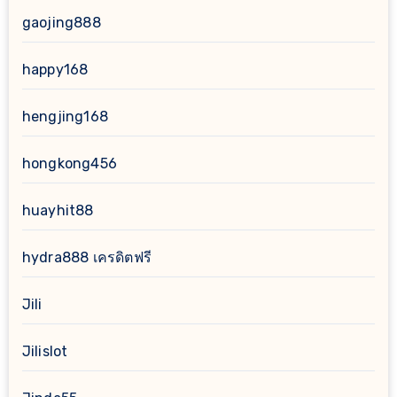
gaojing888
happy168
hengjing168
hongkong456
huayhit88
hydra888 เครดิตฟรี
Jili
Jilislot