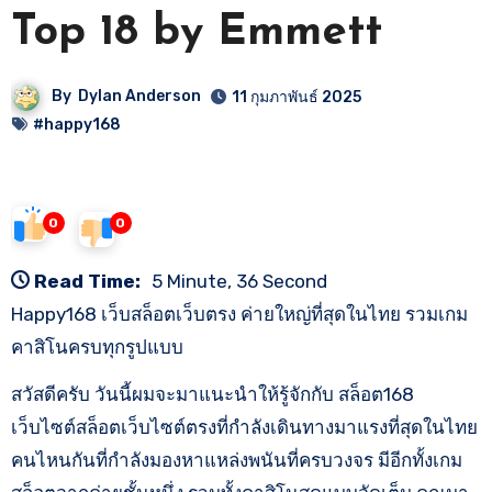
Top 18 by Emmett
By
Dylan Anderson
11 กุมภาพันธ์ 2025
#happy168
0
0
Read Time:
5 Minute, 36 Second
Happy168 เว็บสล็อตเว็บตรง ค่ายใหญ่ที่สุดในไทย รวมเกม
คาสิโนครบทุกรูปแบบ
สวัสดีครับ วันนี้ผมจะมาแนะนำให้รู้จักกับ สล็อต168
เว็บไซต์สล็อตเว็บไซต์ตรงที่กำลังเดินทางมาแรงที่สุดในไทย
คนไหนกันที่กำลังมองหาแหล่งพนันที่ครบวงจร มีอีกทั้งเกม