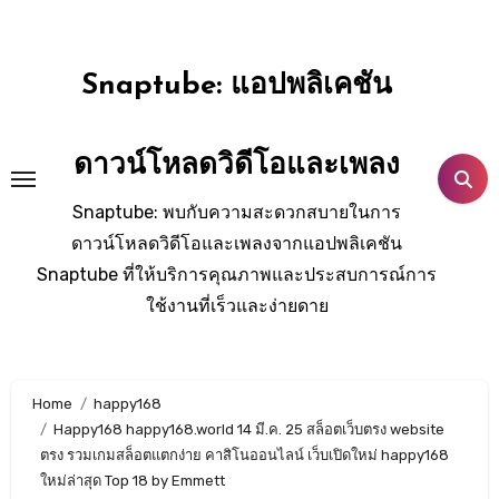
Skip
to
content
Snaptube: แอปพลิเคชัน
ดาวน์โหลดวิดีโอและเพลง
Snaptube: พบกับความสะดวกสบายในการ
ดาวน์โหลดวิดีโอและเพลงจากแอปพลิเคชัน
Snaptube ที่ให้บริการคุณภาพและประสบการณ์การ
ใช้งานที่เร็วและง่ายดาย
Home
happy168
Happy168 happy168.world 14 มี.ค. 25 สล็อตเว็บตรง website
ตรง รวมเกมสล็อตแตกง่าย คาสิโนออนไลน์ เว็บเปิดใหม่ happy168
ใหม่ล่าสุด Top 18 by Emmett