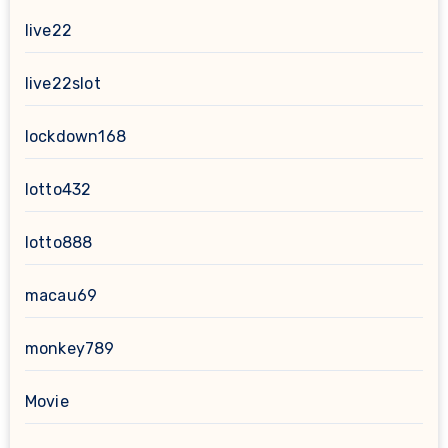
live22
live22slot
lockdown168
lotto432
lotto888
macau69
monkey789
Movie