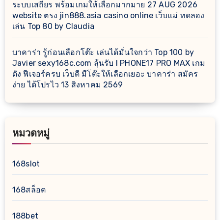
ระบบเสถียร พร้อมเกมให้เลือกมากมาย 27 AUG 2026
website ตรง jin888.asia casino online เว็บแม่ ทดลอง
เล่น Top 80 by Claudia
บาคาร่า รู้ก่อนเลือกโต๊ะ เล่นได้มั่นใจกว่า Top 100 by
Javier sexy168c.com ลุ้นรับ I PHONE17 PRO MAX เกม
ดัง ฟีเจอร์ครบ เว็บดี มีโต๊ะให้เลือกเยอะ บาคาร่า สมัคร
ง่าย ได้โปรไว 13 สิงหาคม 2569
หมวดหมู่
168slot
168สล็อต
188bet