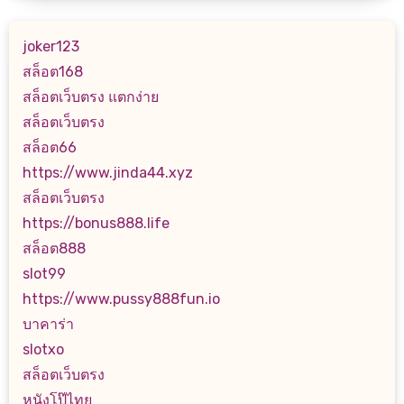
joker123
สล็อต168
สล็อตเว็บตรง แตกง่าย
สล็อตเว็บตรง
สล็อต66
https://www.jinda44.xyz
สล็อตเว็บตรง
https://bonus888.life
สล็อต888
slot99
https://www.pussy888fun.io
บาคาร่า
slotxo
สล็อตเว็บตรง
หนังโป๊ไทย