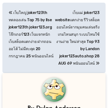
แนะแนว
เว็บใหญ่ joker123th
เว็บแม่ joker123
เรื่อง
ทดลองเล่น Top 75 by Ilse
websiteแตกง่าย รีวิวสล็อต
joker123th joker123.org
ออนไลน์จากมุมคนเล่นจริง
โจ๊กเกอร์123 เว็บแจกหนัก
เกมไหนสนุก ระบบไหนใช้
เว็บสล็อตแตกง่าย ฝากถอน
งานง่าย ใหม่ล่าสุด Top 93
ออโต้ ไม่มีสะดุด 20
by Landon
กรกฎาคม 25 พนันออนไลน์
joker123auto.shop 28
AUG 69 พนันออนไลน์