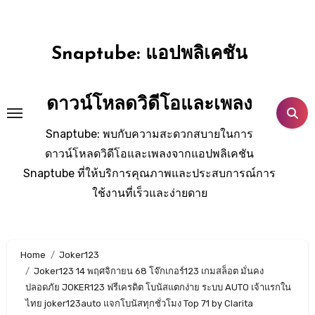
Skip
to
content
Snaptube: แอปพลิเคชัน
ดาวน์โหลดวิดีโอและเพลง
Snaptube: พบกับความสะดวกสบายในการ
ดาวน์โหลดวิดีโอและเพลงจากแอปพลิเคชัน
Snaptube ที่ให้บริการคุณภาพและประสบการณ์การ
ใช้งานที่เร็วและง่ายดาย
Home
Joker123
Joker123 14 พฤศจิกายน 68 โจ๊กเกอร์123 เกมสล็อต มั่นคง
ปลอดภัย JOKER123 ฟรีเครดิต โบนัสแตกง่าย ระบบ AUTO เจ้าแรกใน
ไทย joker123auto แจกโบนัสทุกชั่วโมง Top 71 by Clarita