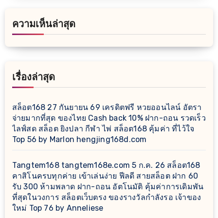
ความเห็นล่าสุด
เรื่องล่าสุด
สล็อต168 27 กันยายน 69 เครดิตฟรี หวยออนไลน์ อัตรา
จ่ายมากที่สุด ของไทย Cash back 10% ฝาก-ถอน รวดเร็ว
ไลฟ์สด สล็อต ยิงปลา กีฬา ไพ่ สล็อต168 คุ้มค่า ที่ไว้ใจ
Top 56 by Marlon hengjing168d.com
Tangtem168 tangtem168e.com 5 ก.ค. 26 สล็อต168
คาสิโนครบทุกค่าย เข้าเล่นง่าย ฟีลดี สายสล็อต ฝาก 60
รับ 300 ห้ามพลาด ฝาก-ถอน อัตโนมัติ คุ้มค่าการเดิมพัน
ที่สุดในวงการ สล็อตเว็บตรง ของรางวัลกำลังรอ เจ้าของ
ใหม่ Top 76 by Anneliese