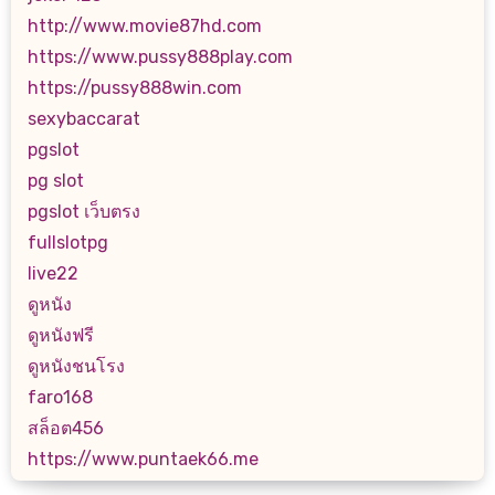
http://www.movie87hd.com
https://www.pussy888play.com
https://pussy888win.com
sexybaccarat
pgslot
pg slot
pgslot เว็บตรง
fullslotpg
live22
ดูหนัง
ดูหนังฟรี
ดูหนังชนโรง
faro168
สล็อต456
https://www.puntaek66.me