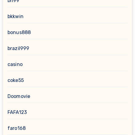
bh99
bkkwin
bonus888
brazil999
casino
coke55
Doomovie
FAFA123
faro168