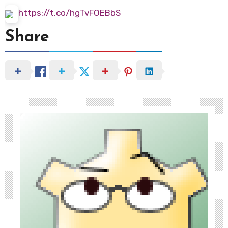
https://t.co/hgTvFOEBbS
Share