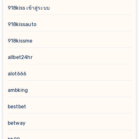
918kiss เข้าสู่ระบบ
918kissauto
918kissme
allbet24hr
alot666
ambking
bestbet
betway