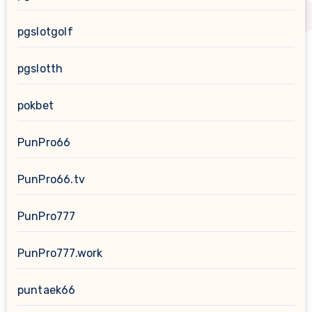
pgslotgolf
pgslotth
pokbet
PunPro66
PunPro66.tv
PunPro777
PunPro777.work
puntaek66