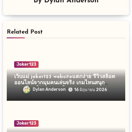
By
Dylan Anderson
Related Post
Joker123
เว็บแม่ joker123 websiteแตกง่าย รีวิวสล็อต
ออนไลน์จากมุมคนเล่นจริง เกมไหนสนุก
ระบบไหนใช้งานง่าย ใหม่ล่าสุด Top 93 by
Dylan Anderson
16 มิถุนายน 2026
Landon joker123auto.shop 28 AUG 69
พนันออนไลน์
Joker123