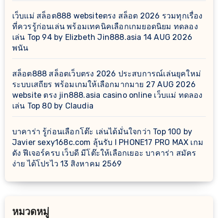
เว็บแม่ สล็อต888 websiteตรง สล็อต 2026 รวมทุกเรื่อง
ที่ควรรู้ก่อนเล่น พร้อมเทคนิคเลือกเกมยอดนิยม ทดลอง
เล่น Top 94 by Elizbeth Jin888.asia 14 AUG 2026
พนัน
สล็อต888 สล็อตเว็บตรง 2026 ประสบการณ์เล่นยุคใหม่
ระบบเสถียร พร้อมเกมให้เลือกมากมาย 27 AUG 2026
website ตรง jin888.asia casino online เว็บแม่ ทดลอง
เล่น Top 80 by Claudia
บาคาร่า รู้ก่อนเลือกโต๊ะ เล่นได้มั่นใจกว่า Top 100 by
Javier sexy168c.com ลุ้นรับ I PHONE17 PRO MAX เกม
ดัง ฟีเจอร์ครบ เว็บดี มีโต๊ะให้เลือกเยอะ บาคาร่า สมัคร
ง่าย ได้โปรไว 13 สิงหาคม 2569
หมวดหมู่