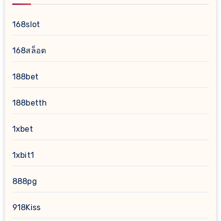
168slot
168สล็อต
188bet
188betth
1xbet
1xbit1
888pg
918Kiss