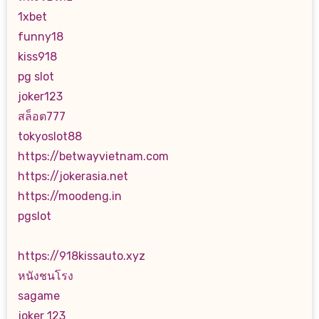
1xbet
funny18
kiss918
pg slot
joker123
สล็อต777
tokyoslot88
https://betwayvietnam.com
https://jokerasia.net
https://moodeng.in
pgslot
https://918kissauto.xyz
หนังชนโรง
sagame
joker 123