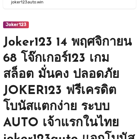
joker123auto.win
Joker123
Joker123 14 พฤศจิกายน
68 โจ๊กเกอร์123 เกม
สล็อต มั่นคง ปลอดภัย
JOKER123 ฟรีเครดิต
โบนัสแตกง่าย ระบบ
AUTO เจ้าแรกในไทย