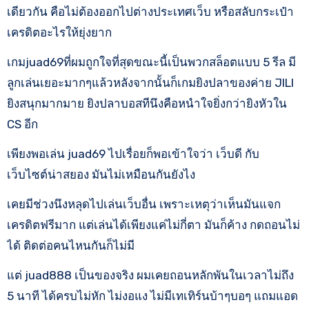
เดียวกัน คือไม่ต้องออกไปต่างประเทศเว็บ หรือสลับกระเป๋า
เครดิตอะไรให้ยุ่งยาก
เกมjuad69ที่ผมถูกใจที่สุดขณะนี้เป็นพวกสล็อตแบบ 5 รีล มี
ลูกเล่นเยอะมากๆแล้วหลังจากนั้นก็เกมยิงปลาของค่าย JILI
ยิงสนุกมากมาย ยิงปลาบอสทีนึงคือหนำใจยิ่งกว่ายิงหัวใน
CS อีก
เพียงพอเล่น juad69 ไปเรื่อยก็พอเข้าใจว่า เว็บดี กับ
เว็บไซต์น่าสยอง มันไม่เหมือนกันยังไง
เคยมีช่วงนึงหลุดไปเล่นเว็บอื่น เพราะเหตุว่าเห็นมันแจก
เครดิตฟรีมาก แต่เล่นได้เพียงแค่ไม่กี่ตา มันก็ค้าง กดถอนไม่
ได้ ติดต่อคนไหนกันก็ไม่มี
แต่ juad888 เป็นของจริง ผมเคยถอนหลักพันในเวลาไม่ถึง
5 นาที ได้ครบไม่หัก ไม่งอแง ไม่มีเทเทิร์นบ้าๆบอๆ แถมแอด