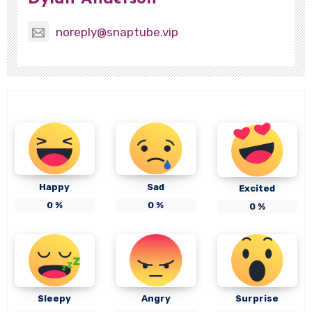
noreply@snaptube.vip
Happy
Sad
Excited
0
%
0
%
0
%
Sleepy
Angry
Surprise