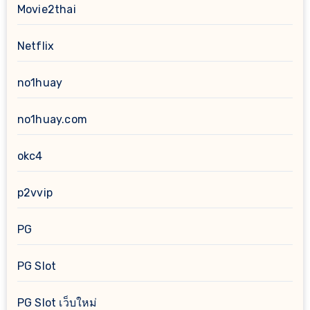
Movie2thai
Netflix
no1huay
no1huay.com
okc4
p2vvip
PG
PG Slot
PG Slot เว็บใหม่