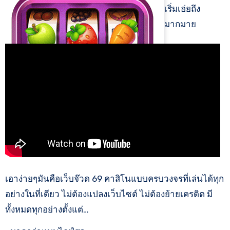
เริ่มเอ่ยถึง
มากมาย
เอาง่ายๆมันคือเว็บจ๊วด 69 คาสิโนแบบครบวงจรที่เล่นได้ทุก
อย่างในที่เดียว ไม่ต้องแปลงเว็บไซต์ ไม่ต้องย้ายเครดิต มี
ทั้งหมดทุกอย่างตั้งแต่…