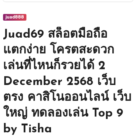
juad888
Juad69 สล็อตมือถือ
แตกง่าย โครตสะดวก
เล่นที่ไหนก็รวยได้ 2
December 2568 เว็บ
ตรง คาสิโนออนไลน์ เว็บ
ใหญ่ ทดลองเล่น Top 9
by Tisha