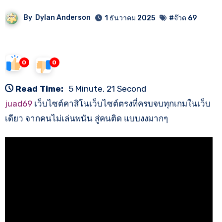
By
Dylan Anderson
1 ธันวาคม 2025
#จ๊วด 69
0
0
Read Time:
5 Minute, 21 Second
juad69
เว็บไซต์คาสิโนเว็บไซต์ตรงที่ครบจบทุกเกมในเว็บ
เดียว จากคนไม่เล่นพนัน สู่คนติด แบบงงมากๆ