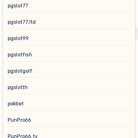
pgslot77
pgslot77.ltd
pgslot99
pgslotfish
pgslotgolf
pgslotth
pokbet
PunPro66
PunPro66.tv