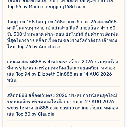
ไลฟ์สด สล็อต ยิงปลา กีฬา ไพ่ สล็อต168 คุ้มค่า ที่ไว้ใจ
Top 56 by Marlon hengjing168d.com
Tangtem168 tangtem168e.com 5 ก.ค. 26 สล็อต168
คาสิโนครบทุกค่าย เข้าเล่นง่าย ฟีลดี สายสล็อต ฝาก 60
รับ 300 ห้ามพลาด ฝาก-ถอน อัตโนมัติ คุ้มค่าการเดิมพัน
ที่สุดในวงการ สล็อตเว็บตรง ของรางวัลกำลังรอ เจ้าของ
ใหม่ Top 76 by Anneliese
เว็บแม่ สล็อต888 websiteตรง สล็อต 2026 รวมทุกเรื่อง
ที่ควรรู้ก่อนเล่น พร้อมเทคนิคเลือกเกมยอดนิยม ทดลอง
เล่น Top 94 by Elizbeth Jin888.asia 14 AUG 2026
พนัน
สล็อต888 สล็อตเว็บตรง 2026 ประสบการณ์เล่นยุคใหม่
ระบบเสถียร พร้อมเกมให้เลือกมากมาย 27 AUG 2026
website ตรง jin888.asia casino online เว็บแม่ ทดลอง
เล่น Top 80 by Claudia