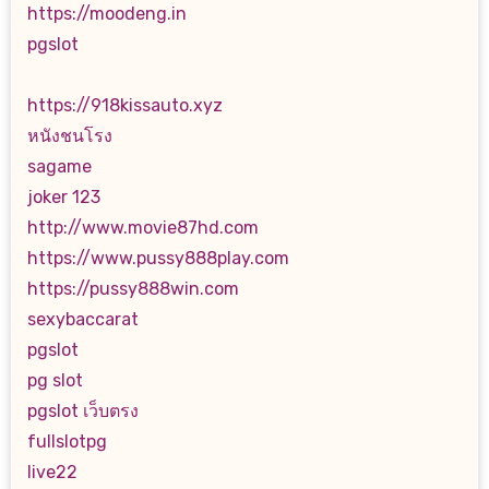
https://moodeng.in
pgslot
https://918kissauto.xyz
หนังชนโรง
sagame
joker 123
http://www.movie87hd.com
https://www.pussy888play.com
https://pussy888win.com
sexybaccarat
pgslot
pg slot
pgslot เว็บตรง
fullslotpg
live22