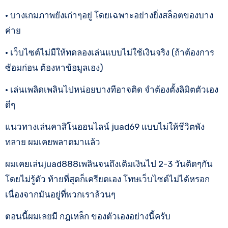
• บางเกมภาพยังเก่าๆอยู่ โดยเฉพาะอย่างยิ่งสล็อตของบาง
ค่าย
• เว็บไซต์ไม่มีให้ทดลองเล่นแบบไม่ใช้เงินจริง (ถ้าต้องการ
ซ้อมก่อน ต้องหาข้อมูลเอง)
• เล่นเพลิดเพลินไปหน่อยบางทีอาจติด จำต้องตั้งลิมิตตัวเอง
ดีๆ
แนวทางเล่นคาสิโนออนไลน์ juad69 แบบไม่ให้ชีวิตพัง
ทลาย ผมเคยพลาดมาแล้ว
ผมเคยเล่นjuad888เพลินจนถึงเติมเงินไป 2-3 วันติดๆกัน
โดยไม่รู้ตัว ท้ายที่สุดก็เครียดเอง โทษเว็บไซต์ไม่ได้หรอก
เนื่องจากมันอยู่ที่พวกเราล้วนๆ
ตอนนี้ผมเลยมี กฎเหล็ก ของตัวเองอย่างนี้ครับ