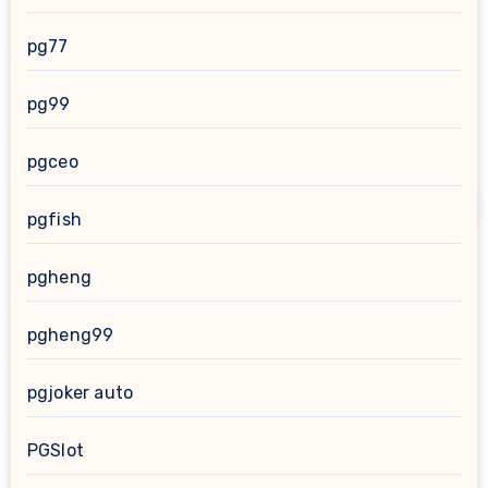
pg77
pg99
pgceo
pgfish
pgheng
pgheng99
pgjoker auto
PGSlot