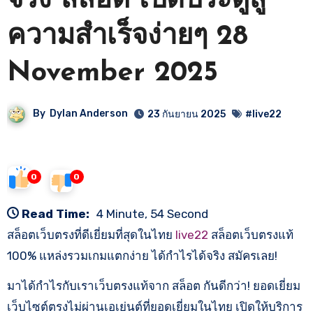
จริง สล็อต เปิดประตูสู่
ความสำเร็จง่ายๆ 28
November 2025
By
Dylan Anderson
23 กันยายน 2025
#live22
0
0
Read Time:
4 Minute, 54 Second
สล็อตเว็บตรงที่ดีเยี่ยมที่สุดในไทย
live22
สล็อตเว็บตรงแท้
100% แหล่งรวมเกมแตกง่าย ได้กำไรได้จริง สมัครเลย!
มาได้กำไรกับเราเว็บตรงแท้จาก สล็อต กันดีกว่า! ยอดเยี่ยม
เว็บไซต์ตรงไม่ผ่านเอเย่นต์ที่ยอดเยี่ยมในไทย เปิดให้บริการ