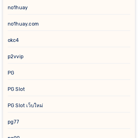
no1huay
no1huay.com
okc4
p2vvip
PG
PG Slot
PG Slot เว็บใหม่
pg77