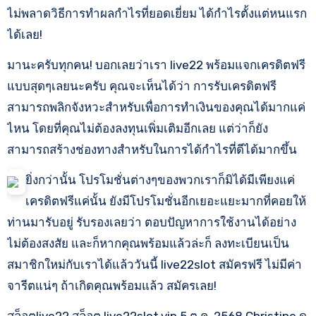
ไม่พลาดวิธีการทำผลกำไรที่ยอดเยี่ยม ได้กำไรตั้งแต่หนแรก
ได้เลย!
มานะครับทุกคน! บอกเลยว่าเรา live22 พร้อมแจกเครดิตฟรี
แบบสุดๆเลยนะครับ คุณจะเห็นได้ว่า การรับเครดิตฟรี
สามารถพลิกจังหวะสำหรับเพื่อการทำเงินของคุณได้มากแค่
ไหน โดยที่คุณไม่ต้องลงทุนเพิ่มเติมอีกเลย แต่ว่าก็ยัง
สามารถสร้างช่องทางสำหรับในการได้กำไรที่ดีได้มากขึ้น
ยิ่งกว่านั้น โปรโมชั่นต่างๆของพวกเราก็มิได้มีเพียงแค่
เครดิตฟรีแค่นั้น ยังมีโปรโมชั่นอีกเยอะแยะมากที่คอยให้
ท่านมารับอยู่ รับรองเลยว่า ตอบปัญหาการใช้งานได้อย่าง
ไม่ต้องสงสัย และก็หากคุณพร้อมแล้วล่ะก็ ลงทะเบียนเป็น
สมาชิกใหม่กับเราได้แล้ววันนี้ live22slot สมัครฟรี ไม่มีค่า
จารีตแน่ๆ ถ้าเกิดคุณพร้อมแล้ว สมัครเลย!
สล็อตlive22 สล็อต live22slot.vip 5 ต.ค. 2568 Christine ดู