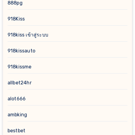
888pg
918Kiss
918kiss เข้าสู่ระบบ
918kissauto
918kissme
allbet24hr
alot666
ambking
bestbet