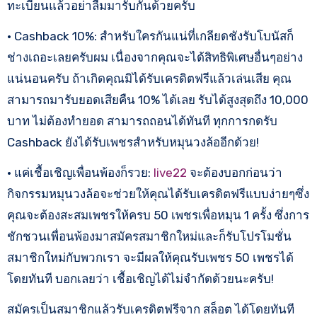
ทะเบียนแล้วอย่าลืมมารับกันด้วยครับ
• Cashback 10%: สำหรับใครกันแน่ที่เกลียดชังรับโบนัสก็
ช่างเถอะเลยครับผม เนื่องจากคุณจะได้สิทธิพิเศษอื่นๆอย่าง
แน่นอนครับ ถ้าเกิดคุณมิได้รับเครดิตฟรีแล้วเล่นเสีย คุณ
สามารถมารับยอดเสียคืน 10% ได้เลย รับได้สูงสุดถึง 10,000
บาท ไม่ต้องทำยอด สามารถถอนได้ทันที ทุกการกดรับ
Cashback ยังได้รับเพชรสำหรับหมุนวงล้ออีกด้วย!
• แค่เชื้อเชิญเพื่อนพ้องก็รวย:
live22
จะต้องบอกก่อนว่า
กิจกรรมหมุนวงล้อจะช่วยให้คุณได้รับเครดิตฟรีแบบง่ายๆซึ่ง
คุณจะต้องสะสมเพชรให้ครบ 50 เพชรเพื่อหมุน 1 ครั้ง ซึ่งการ
ชักชวนเพื่อนพ้องมาสมัครสมาชิกใหม่และก็รับโปรโมชั่น
สมาชิกใหม่กับพวกเรา จะมีผลให้คุณรับเพชร 50 เพชรได้
โดยทันที บอกเลยว่า เชื้อเชิญได้ไม่จำกัดด้วยนะครับ!
สมัครเป็นสมาชิกแล้วรับเครดิตฟรีจาก สล็อต ได้โดยทันที