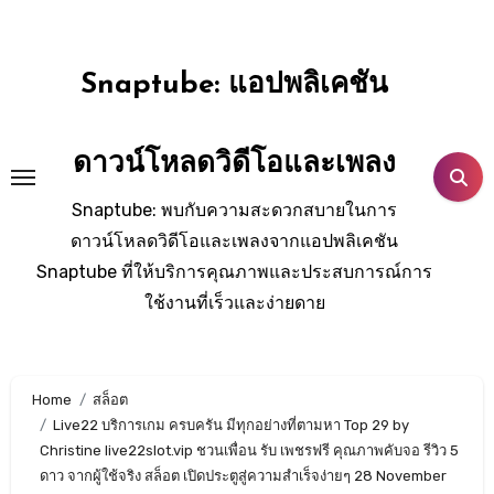
Skip
to
content
Snaptube: แอปพลิเคชัน
ดาวน์โหลดวิดีโอและเพลง
Snaptube: พบกับความสะดวกสบายในการ
ดาวน์โหลดวิดีโอและเพลงจากแอปพลิเคชัน
Snaptube ที่ให้บริการคุณภาพและประสบการณ์การ
ใช้งานที่เร็วและง่ายดาย
Home
สล็อต
Live22 บริการเกม ครบครัน มีทุกอย่างที่ตามหา Top 29 by
Christine live22slot.vip ชวนเพื่อน รับ เพชรฟรี คุณภาพคับจอ รีวิว 5
ดาว จากผู้ใช้จริง สล็อต เปิดประตูสู่ความสำเร็จง่ายๆ 28 November