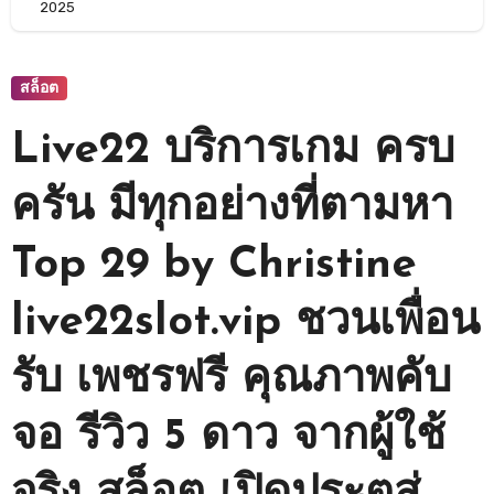
2025
สล็อต
Live22 บริการเกม ครบ
ครัน มีทุกอย่างที่ตามหา
Top 29 by Christine
live22slot.vip ชวนเพื่อน
รับ เพชรฟรี คุณภาพคับ
จอ รีวิว 5 ดาว จากผู้ใช้