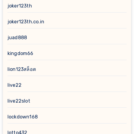
joker123th
joker123th.co.in
juad888
kingdom66
lion123สล็อต
live22
live22slot
lockdown168
lotto432