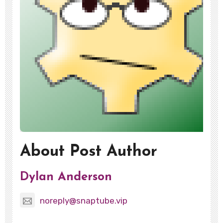
About Post Author
Dylan Anderson
noreply@snaptube.vip