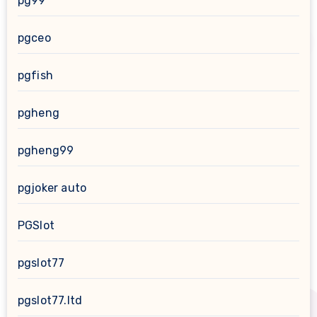
pg99
pgceo
pgfish
pgheng
pgheng99
pgjoker auto
PGSlot
pgslot77
pgslot77.ltd