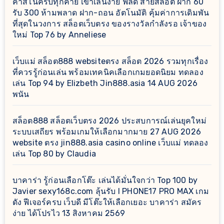
คาสิโนครบทุกค่าย เข้าเล่นง่าย ฟีลดี สายสล็อต ฝาก 60
รับ 300 ห้ามพลาด ฝาก-ถอน อัตโนมัติ คุ้มค่าการเดิมพัน
ที่สุดในวงการ สล็อตเว็บตรง ของรางวัลกำลังรอ เจ้าของ
ใหม่ Top 76 by Anneliese
เว็บแม่ สล็อต888 websiteตรง สล็อต 2026 รวมทุกเรื่อง
ที่ควรรู้ก่อนเล่น พร้อมเทคนิคเลือกเกมยอดนิยม ทดลอง
เล่น Top 94 by Elizbeth Jin888.asia 14 AUG 2026
พนัน
สล็อต888 สล็อตเว็บตรง 2026 ประสบการณ์เล่นยุคใหม่
ระบบเสถียร พร้อมเกมให้เลือกมากมาย 27 AUG 2026
website ตรง jin888.asia casino online เว็บแม่ ทดลอง
เล่น Top 80 by Claudia
บาคาร่า รู้ก่อนเลือกโต๊ะ เล่นได้มั่นใจกว่า Top 100 by
Javier sexy168c.com ลุ้นรับ I PHONE17 PRO MAX เกม
ดัง ฟีเจอร์ครบ เว็บดี มีโต๊ะให้เลือกเยอะ บาคาร่า สมัคร
ง่าย ได้โปรไว 13 สิงหาคม 2569