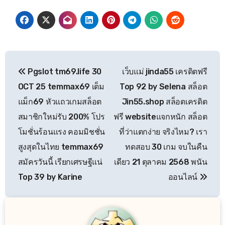
แนะแนว
Pgslot tm69.life 30
เว็บแม่ jinda55 เครดิตฟรี
เรื่อง
OCT 25 temmax69 เต็ม
Top 92 by Selena สล็อต
แม็ก69 หัวแถวเกมสล็อต
Jin55.shop สล็อตเครดิต
สมาชิกใหม่รับ 200% โปร
ฟรี websiteแจกหนัก สล็อต
โมชั่นร้อนแรง คอมมิชชั่น
ที่ว่าแตกง่าย จริงไหม? เรา
สูงสุดในไทย temmax69
ทดสอบ 30 เกม จบในคืน
สมัครวันนี้ เรียกเศรษฐีแน่
เดียว 21 ตุลาคม 2568 พนัน
Top 39 by Karine
ออนไลน์