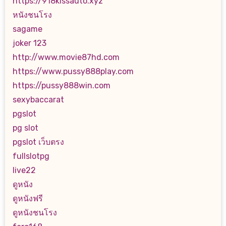
https://918kissauto.xyz
หนังชนโรง
sagame
joker 123
http://www.movie87hd.com
https://www.pussy888play.com
https://pussy888win.com
sexybaccarat
pgslot
pg slot
pgslot เว็บตรง
fullslotpg
live22
ดูหนัง
ดูหนังฟรี
ดูหนังชนโรง