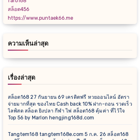
faro168
สล็อต456
https://www.puntaek66.me
ความเห็นล่าสุด
เรื่องล่าสุด
สล็อต168 27 กันยายน 69 เครดิตฟรี หวยออนไลน์ อัตรา
จ่ายมากที่สุด ของไทย Cash back 10% ฝาก-ถอน รวดเร็ว
ไลฟ์สด สล็อต ยิงปลา กีฬา ไพ่ สล็อต168 คุ้มค่า ที่ไว้ใจ
Top 56 by Marlon hengjing168d.com
Tangtem168 tangtem168e.com 5 ก.ค. 26 สล็อต168