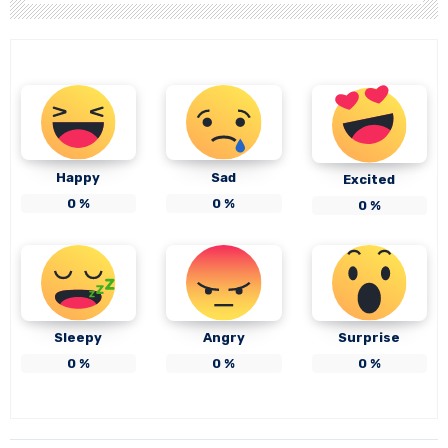
Happy
Sad
Excited
0
%
0
%
0
%
Sleepy
Angry
Surprise
0
%
0
%
0
%