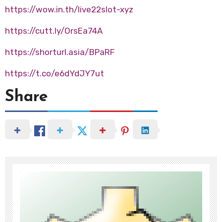
https://wow.in.th/live22slot-xyz
https://cutt.ly/OrsEa74A
https://shorturl.asia/BPaRF
https://t.co/e6dYdJY7ut
Share