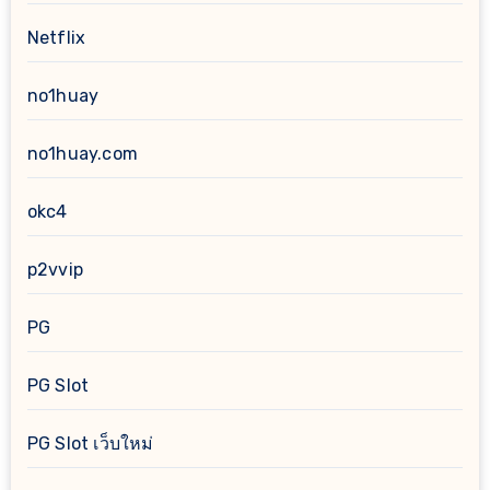
Netflix
no1huay
no1huay.com
okc4
p2vvip
PG
PG Slot
PG Slot เว็บใหม่