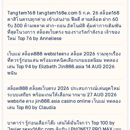
Tangtem168 tangtem168e.com 5 ก.ค. 26 สล็อต168
คาสิโนครบทุกค่าย เข้าเล่นง่าย ฟีลดี สายสล็อต ฝาก 60
รับ 300 ห้ามพลาด ฝาก-ถอน อัตโนมัติ คุ้มค่าการเดิมพัน
ที่สุดในวงการ สล็อตเว็บตรง ของรางวัลกำลังรอ เจ้าของ
ใหม่ Top 76 by Anneliese
เว็บแม่ สล็อต888 websiteตรง สล็อต 2026 รวมทุกเรื่อง
ที่ควรรู้ก่อนเล่น พร้อมเทคนิคเลือกเกมยอดนิยม ทดลอง
เล่น Top 94 by Elizbeth Jin888.asia 14 AUG 2026
พนัน
สล็อต888 สล็อตเว็บตรง 2026 ประสบการณ์เล่นยุคใหม่
ระบบเสถียร พร้อมเกมให้เลือกมากมาย 27 AUG 2026
website ตรง jin888.asia casino online เว็บแม่ ทดลอง
เล่น Top 80 by Claudia
บาคาร่า รู้ก่อนเลือกโต๊ะ เล่นได้มั่นใจกว่า Top 100 by
Javier sexy168c.com ลุ้นรับ I PHONE17 PRO MAX เกม