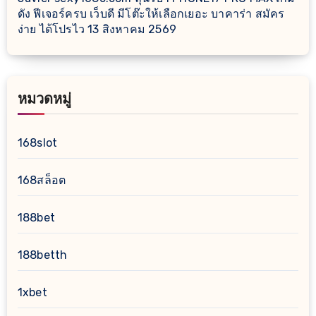
ดัง ฟีเจอร์ครบ เว็บดี มีโต๊ะให้เลือกเยอะ บาคาร่า สมัคร
ง่าย ได้โปรไว 13 สิงหาคม 2569
หมวดหมู่
168slot
168สล็อต
188bet
188betth
1xbet