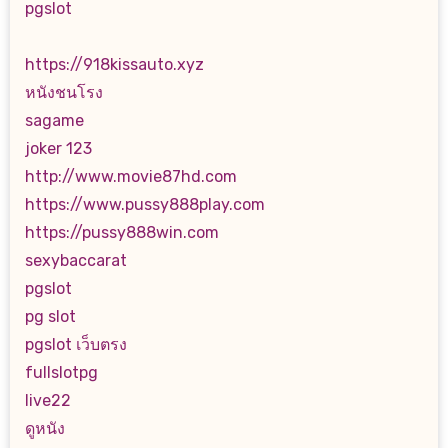
pgslot
https://918kissauto.xyz
หนังชนโรง
sagame
joker 123
http://www.movie87hd.com
https://www.pussy888play.com
https://pussy888win.com
sexybaccarat
pgslot
pg slot
pgslot เว็บตรง
fullslotpg
live22
ดูหนัง