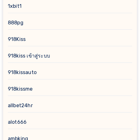
1xbit1
888pg
918Kiss
918kiss เข้าสู่ระบบ
918kissauto
918kissme
allbet24hr
alot666
ambking