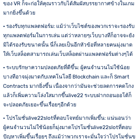
ของ VR ก็จะก่อให้คุณราวกับได้สัมผัสบรรยากาศข้างในเกม
มากยิ่งขึ้นด้วย
• รองรับทุกแพลตฟอร์ม: แม้ว่าเว็บไซต์ของพวกเราจะรองรับ
ทุกแพลตฟอร์มในการเล่น แต่ว่าหลายๆเว็บบางทีก็อาจจะยัง
มิได้รองรับขนาดนั้น นี่ก็เลยเป็นอีกหัวข้อที่หลายคนมุ่งมาด
ให้เว็บสล็อตสามารถเล่นเว็บสล็อตผ่านแพลตฟอร์มต่างๆได้
• ระบบรักษาความปลอดภัยที่ดีขึ้น: ผู้คนจำนวนไม่ใช้น้อย
บางทีอาจมุ่งมาดกับเทคโนโลยี Blockchain และก็ Smart
Contracts มากยิ่งขึ้น เนื่องจากว่ามันจะช่วยลดการคดโกง
แล้วก็เพิ่มความโล่งใสมากขึ้นlive22 ระบบฝากถอนออโต้ก็
จะปลอดภัยเยอะขึ้นเรื่อยๆอีกด้วย
• โปรโมชั่นlive22slotที่ตอบโจทย์มากเพิ่มขึ้น: แน่นอนว่า
ผู้คนจำนวนไม่ใช้น้อยก็มุ่งมาดโปรโมชั่นlive22slotที่ตอบ
ปัญหาเพิ่มขึ้นเรื่อยๆ ถึงแม้ว่าพวกเราจะมั่นใจว่าโปรโมชั่นข