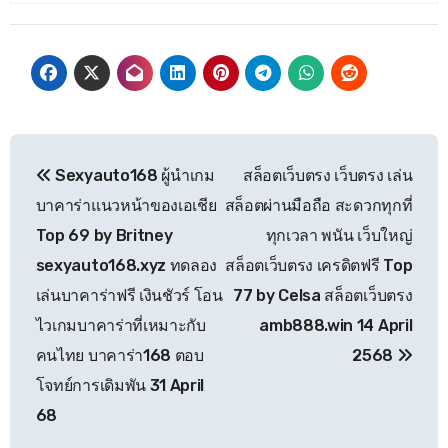
แนะแนว
Sexyauto168 ผู้นำเกม
สล็อตเว็บตรง เว็บตรง เล่น
เรื่อง
บาคาร่าแนวหน้าของเอเชีย
สล็อตผ่านมือถือ สะดวกทุกที่
Top 69 by Britney
ทุกเวลา พนัน เว็บใหญ่
sexyauto168.xyz ทดลอง
สล็อตเว็บตรง เครดิตฟรี Top
เล่นบาคาร่าฟรี เงินชัวร์ โอน
77 by Celsa สล็อตเว็บตรง
ไวเกมบาคาร่าที่เหมาะกับ
amb888.win 14 April
คนไทย บาคาร่า168 ตอบ
2568
โจทย์การเดิมพัน 31 April
68