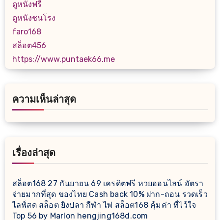
ดูหนังฟรี
ดูหนังชนโรง
faro168
สล็อต456
https://www.puntaek66.me
ความเห็นล่าสุด
เรื่องล่าสุด
สล็อต168 27 กันยายน 69 เครดิตฟรี หวยออนไลน์ อัตรา
จ่ายมากที่สุด ของไทย Cash back 10% ฝาก-ถอน รวดเร็ว
ไลฟ์สด สล็อต ยิงปลา กีฬา ไพ่ สล็อต168 คุ้มค่า ที่ไว้ใจ
Top 56 by Marlon hengjing168d.com