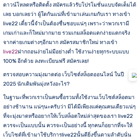
ดาวน์โหลดหรือติดตั้ง สมัครแล้วรับโปรโมชั่นแบบจัดเต็มได้
เลย บอกเลยว่า ผู้ใดกันแน่ที่เข้ามาเล่นเกมกับเรา ทางเข้า
live22 เดี๋ยวนี้จำเป็นต้องชื่นชอบแน่ๆ เพราะว่าพวกเรามี
เกมเก่าและก็ใหม่มากมาย รวมเกมสล็อตแตกง่ายแตกจริง
จากค่ายเกมต่างๆอีกมาก สมัครสมาชิกใหม่ ทางเข้า
live22
ฝากถอนง่ายไม่มีอย่างต่ำ ใช้งานง่ายทุกระบบแบบ
100% อีกด้วย ลงทะเบียนฟรี สมัครเลย!
ตรวจสอบความมุ่งมาดต่อ เว็บไซต์สล็อตออนไลน์ ในปี
2025 นักเดิมพันมุ่งหวังอะไร?
ในฐานะที่พวกเราเป็นคนซื้อรวมทั้งใช้งานเว็บไซต์สล็อตมา
อย่างช้านาน แน่ๆนะครับว่า มิได้มีเพียงแค่คุณคนเดียวแน่ๆ
ที่จะมุ่งมาดหรืออยากให้เว็บสล็อตใหม่ล่าสุดของเรา live22
ควรจะเป็นแบบนั้น ควรจะเป็นอย่างนี้ ทุกคนก็อยากที่จะให้
เว็บไซต์ที่เข้ามาใช้บริการlive22นั้นดียิ่งขึ้นตามลำดับนั่น