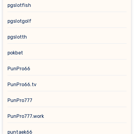
pgslotfish
pgslotgolf
pgslotth
pokbet
PunPro66
PunPro66.tv
PunPro777
PunPro777.work
puntaek66