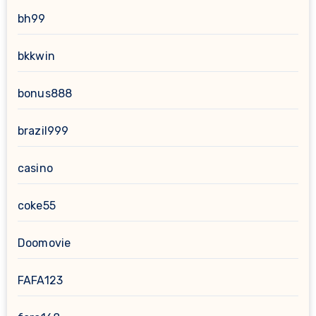
bh99
bkkwin
bonus888
brazil999
casino
coke55
Doomovie
FAFA123