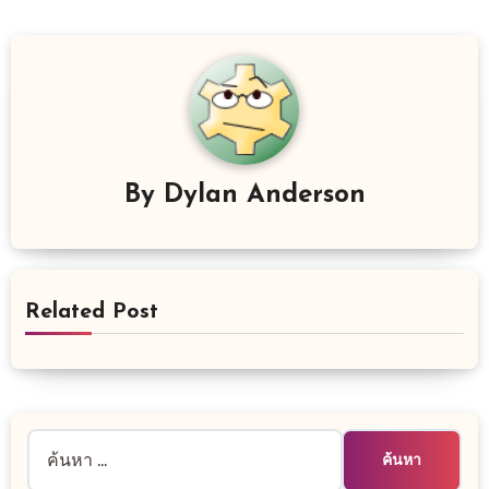
By
Dylan Anderson
Related Post
ค้นหา
สำหรับ: