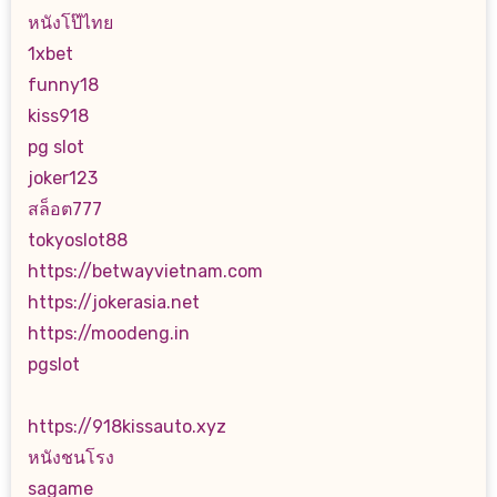
หนังโป๊ไทย
1xbet
funny18
kiss918
pg slot
joker123
สล็อต777
tokyoslot88
https://betwayvietnam.com
https://jokerasia.net
https://moodeng.in
pgslot
https://918kissauto.xyz
หนังชนโรง
sagame