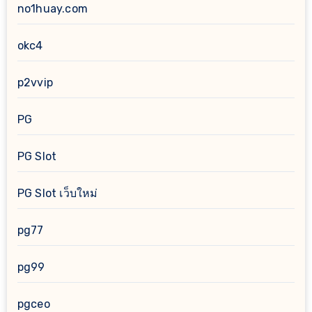
no1huay.com
okc4
p2vvip
PG
PG Slot
PG Slot เว็บใหม่
pg77
pg99
pgceo