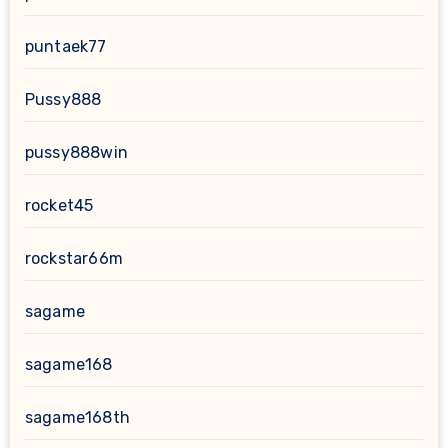
puntaek77
Pussy888
pussy888win
rocket45
rockstar66m
sagame
sagame168
sagame168th