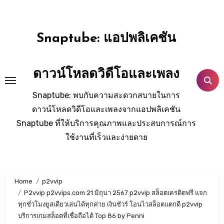
Skip
to
content
Snaptube: แอปพลิเคชัน
ดาวน์โหลดวิดีโอและเพลง
Snaptube: พบกับความสะดวกสบายในการ
ดาวน์โหลดวิดีโอและเพลงจากแอปพลิเคชัน
Snaptube ที่ให้บริการคุณภาพและประสบการณ์การ
ใช้งานที่เร็วและง่ายดาย
Home
p2vvip
P2vvip p2vvips.com 21 มิถุนา 2567 p2vvip สล็อตเครดิตฟรี แจก
ทุกชั่วโมงยูสเดียวเล่นได้ทุกค่าย เงินชัวร์ โอนไวสล็อตแตกดี p2vvip
บริการเกมสล็อตที่เชื่อถือได้ Top 86 by Penni