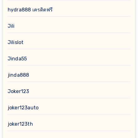
hydra888 เครดิตฟรี
Jili
Jilislot
Jinda55
jinda888
Joker123
joker123auto
joker123th