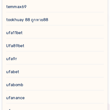
temmax69
tookhuay 88 ถูกหวย88
ufa11bet
Ufa89bet
ufa9r
ufabet
ufabomb
ufanance