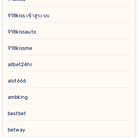
918kiss เข้าสู่ระบบ
918kissauto
918kissme
allbet24hr
alot666
ambking
bestbet
betway