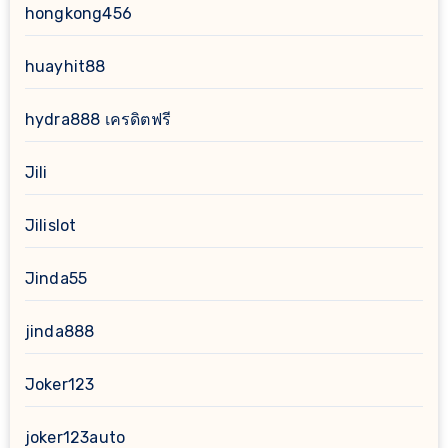
hongkong456
huayhit88
hydra888 เครดิตฟรี
Jili
Jilislot
Jinda55
jinda888
Joker123
joker123auto