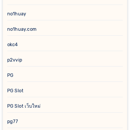
no1huay
no1huay.com
okc4
p2vvip
PG
PG Slot
PG Slot เว็บใหม่
pg77