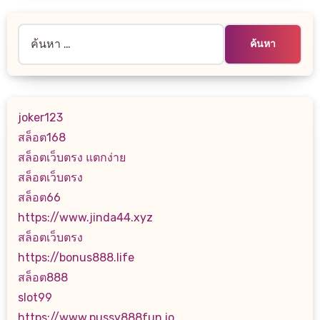
ค้นหา
สำหรับ:
joker123
สล็อต168
สล็อตเว็บตรง แตกง่าย
สล็อตเว็บตรง
สล็อต66
https://www.jinda44.xyz
สล็อตเว็บตรง
https://bonus888.life
สล็อต888
slot99
https://www.pussy888fun.io