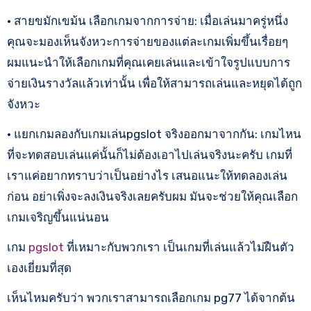
• สายขมักเขม้น เลือกเกมจากการจ่าย: เมื่อเล่นมาครู่หนึ่ง
คุณจะมองเห็นจังหวะการจ่ายของแต่ละเกมเพิ่มขึ้นเรื่อยๆ
ผมแนะนำให้เลือกเกมที่คุณเคยเล่นและเข้าใจรูปแบบการ
จ่ายเงินรางวัลแล้วเท่านั้น เพื่อให้สามารถเล่นและหยุดได้ถูก
จังหวะ
• แยกเกมลองกับเกมเล่นpgslot จริงออกมาจากกัน: เกมไหน
ที่จะทดสอบเล่นแค่นั้นก็ไม่ต้องเอาไปเล่นจริงนะครับ เกมที่
เราแค่อยากทราบว่าเป็นอย่างไร เสนอแนะให้ทดลองเล่น
ก่อน อย่าเพิ่งจะลงเงินจริงเลยครับผม มันจะช่วยให้คุณเลือก
เกมเจริญขึ้นแน่นอน
เกม
pgslot
ที่เหมาะกับพวกเรา เป็นเกมที่เล่นแล้วไม่ฝืนตัว
เองเยี่ยมที่สุด
เห็นไหมครับว่า พวกเราสามารถเลือกเกม pg77 ได้จากต้น