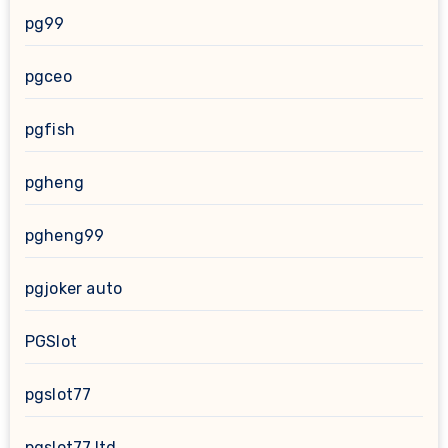
pg99
pgceo
pgfish
pgheng
pgheng99
pgjoker auto
PGSlot
pgslot77
pgslot77.ltd