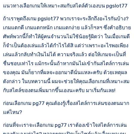
แนวทางเลือกเกมให้เหมาะสมกับสไตล์ตัวเองบน pgslot77
ถ้าเราพูดถึงเกม pgslot77 พวกเราจะระลึกถึงอะไรกันบ้าง?
เกมแตกดี เกมแตกหนัก เกมแตกง่าย แล้วก็ฯลฯ ซึ่งคำอธิบาย
ศัพท์พวกนี้ก็ทำให้ผู้คนจำนวนไม่ใช้น้อยรู้ผิดว่า ในเมื่อเกมดี
ก็จำเป็นต้องเล่นแล้วได้กำไรได้สิ แต่ว่าเพราะอะไรพอเพียง
เล่นแล้วกลับทำเงินไม่ได้ ความจริงแล้ว ต่อให้เกมจะเป็นที่
ชื่นชอบเท่าไร แม้กระนั้นถ้าหากมันไม่เข้ากันสไตล์การเล่น
ของคุณ มันก็ยากที่ผลจะออกมาดีนั่นแหละครับ ด้วยเหตุผล
ดังกล่าว ในบทความนี้ ผมจะช่วยให้คุณเลือกเกมที่เหมาะสม
กับสไตล์ของตนเพิ่มมากขึ้นเองนะครับ มาเริ่มกันเลย!
ก่อนเลือกเกม pg77 คุณต้องรู้เรื่องสไตล์การเล่นของตนมาก
แค่ไหน?
ก่อนที่จะเราจะเลือกเกม pg77 เราต้องเข้าใจสไตล์การเล่น
ของตัวเองเท่าไร? หลายๆคนเปิดเว็บไซต์แล้วเลื่อนหาเกม