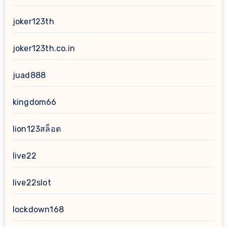
joker123th
joker123th.co.in
juad888
kingdom66
lion123สล็อต
live22
live22slot
lockdown168