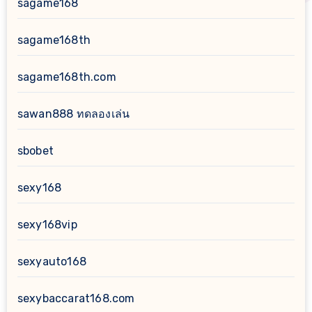
sagame168
sagame168th
sagame168th.com
sawan888 ทดลองเล่น
sbobet
sexy168
sexy168vip
sexyauto168
sexybaccarat168.com