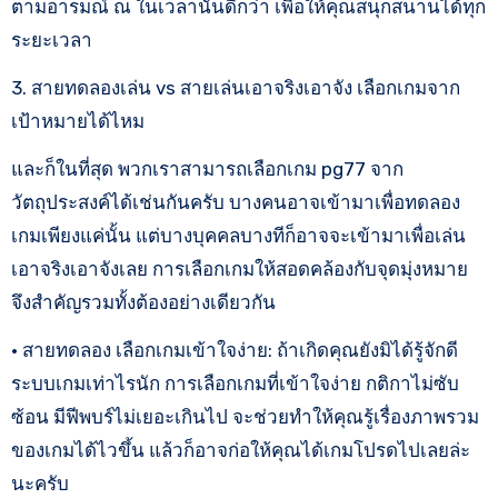
ตามอารมณ์ ณ ในเวลานั้นดีกว่า เพื่อให้คุณสนุกสนานได้ทุก
ระยะเวลา
3. สายทดลองเล่น vs สายเล่นเอาจริงเอาจัง เลือกเกมจาก
เป้าหมายได้ไหม
และก็ในที่สุด พวกเราสามารถเลือกเกม pg77 จาก
วัตถุประสงค์ได้เช่นกันครับ บางคนอาจเข้ามาเพื่อทดลอง
เกมเพียงแค่นั้น แต่บางบุคคลบางทีก็อาจจะเข้ามาเพื่อเล่น
เอาจริงเอาจังเลย การเลือกเกมให้สอดคล้องกับจุดมุ่งหมาย
จึงสำคัญรวมทั้งต้องอย่างเดียวกัน
• สายทดลอง เลือกเกมเข้าใจง่าย: ถ้าเกิดคุณยังมิได้รู้จักดี
ระบบเกมเท่าไรนัก การเลือกเกมที่เข้าใจง่าย กติกาไม่ซับ
ซ้อน มีฟีพบร์ไม่เยอะเกินไป จะช่วยทำให้คุณรู้เรื่องภาพรวม
ของเกมได้ไวขึ้น แล้วก็อาจก่อให้คุณได้เกมโปรดไปเลยล่ะ
นะครับ