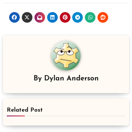
By
Dylan Anderson
Related Post