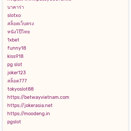
บาคาร่า
slotxo
สล็อตเว็บตรง
หนังโป๊ไทย
1xbet
funny18
kiss918
pg slot
joker123
สล็อต777
tokyoslot88
https://betwayvietnam.com
https://jokerasia.net
https://moodeng.in
pgslot