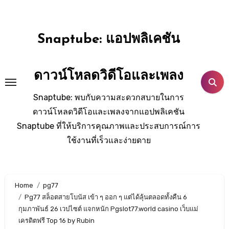
Skip
to
content
Snaptube: แอปพลิเคชัน
ดาวน์โหลดวิดีโอและเพลง
Snaptube: พบกับความสะดวกสบายในการ
ดาวน์โหลดวิดีโอและเพลงจากแอปพลิเคชัน
Snaptube ที่ให้บริการคุณภาพและประสบการณ์การ
ใช้งานที่เร็วและง่ายดาย
Home
pg77
Pg77 สล็อตสายโบนัส เข้า ๆ ออก ๆ แต่ได้ลุ้นตลอดทั้งคืน 6
กุมภาพันธ์ 26 เวปไซต์ แจกหนัก Pgslot77.world casino เว็บแม่
เครดิตฟรี Top 16 by Rubin