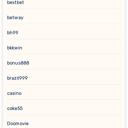
bestbet
betway
bh99
bkkwin
bonus888
brazil999
casino
coke55
Doomovie