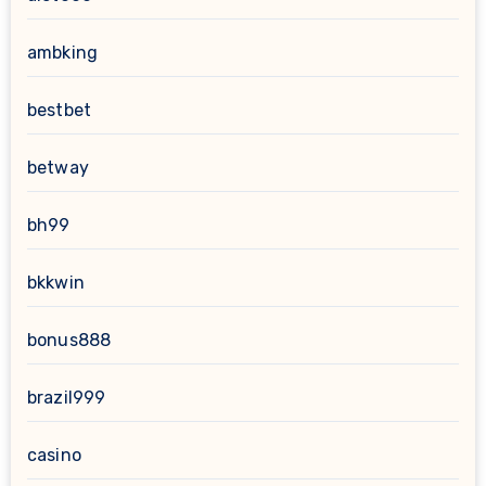
ambking
bestbet
betway
bh99
bkkwin
bonus888
brazil999
casino