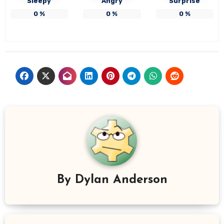
Sleepy
Angry
Surprise
0
%
0
%
0
%
By
Dylan Anderson