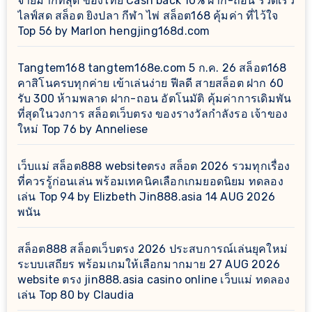
จ่ายมากที่สุด ของไทย Cash back 10% ฝาก-ถอน รวดเร็ว
ไลฟ์สด สล็อต ยิงปลา กีฬา ไพ่ สล็อต168 คุ้มค่า ที่ไว้ใจ
Top 56 by Marlon hengjing168d.com
Tangtem168 tangtem168e.com 5 ก.ค. 26 สล็อต168
คาสิโนครบทุกค่าย เข้าเล่นง่าย ฟีลดี สายสล็อต ฝาก 60
รับ 300 ห้ามพลาด ฝาก-ถอน อัตโนมัติ คุ้มค่าการเดิมพัน
ที่สุดในวงการ สล็อตเว็บตรง ของรางวัลกำลังรอ เจ้าของ
ใหม่ Top 76 by Anneliese
เว็บแม่ สล็อต888 websiteตรง สล็อต 2026 รวมทุกเรื่อง
ที่ควรรู้ก่อนเล่น พร้อมเทคนิคเลือกเกมยอดนิยม ทดลอง
เล่น Top 94 by Elizbeth Jin888.asia 14 AUG 2026
พนัน
สล็อต888 สล็อตเว็บตรง 2026 ประสบการณ์เล่นยุคใหม่
ระบบเสถียร พร้อมเกมให้เลือกมากมาย 27 AUG 2026
website ตรง jin888.asia casino online เว็บแม่ ทดลอง
เล่น Top 80 by Claudia