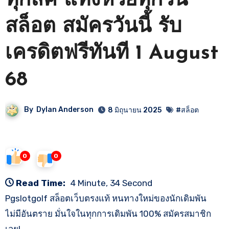
ทุกลีค แทงหวยทุกวัน
สล็อต สมัครวันนี้ รับ
เครดิตฟรีทันที 1 August
68
By
Dylan Anderson
8 มิถุนายน 2025
#สล็อต
0
0
Read Time:
4 Minute, 34 Second
Pgslotgolf สล็อตเว็บตรงแท้ หนทางใหม่ของนักเดิมพัน
ไม่มีอันตราย มั่นใจในทุกการเดิมพัน 100% สมัครสมาชิก
เลย!