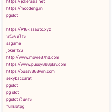
https://jokerasia.net
https://moodeng.in
pgslot
https://918kissauto.xyz
หนังชนโรง
sagame
joker 123
http://www.movie87hd.com
https://www.pussy888play.com
https://pussy888win.com
sexybaccarat
pgslot
pg slot
pgslot เว็บตรง
fullslotpg