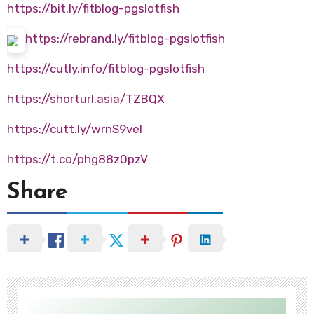
https://bit.ly/fitblog-pgslotfish
https://rebrand.ly/fitblog-pgslotfish
https://cutly.info/fitblog-pgslotfish
https://shorturl.asia/TZBQX
https://cutt.ly/wrnS9veI
https://t.co/phg88z0pzV
Share