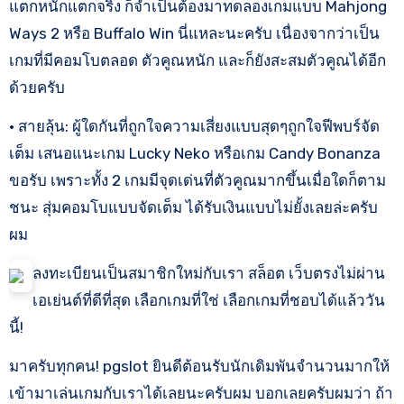
แตกหนักแตกจริง ก็จำเป็นต้องมาทดลองเกมแบบ Mahjong
Ways 2 หรือ Buffalo Win นี่แหละนะครับ เนื่องจากว่าเป็น
เกมที่มีคอมโบตลอด ตัวคูณหนัก และก็ยังสะสมตัวคูณได้อีก
ด้วยครับ
• สายลุ้น: ผู้ใดกันที่ถูกใจความเสี่ยงแบบสุดๆถูกใจฟีพบร์จัด
เต็ม เสนอแนะเกม Lucky Neko หรือเกม Candy Bonanza
ขอรับ เพราะทั้ง 2 เกมมีจุดเด่นที่ตัวคูณมากขึ้นเมื่อใดก็ตาม
ชนะ สุ่มคอมโบแบบจัดเต็ม ได้รับเงินแบบไม่ยั้งเลยล่ะครับ
ผม
ลงทะเบียนเป็นสมาชิกใหม่กับเรา สล็อต เว็บตรงไม่ผ่าน
เอเย่นต์ที่ดีที่สุด เลือกเกมที่ใช่ เลือกเกมที่ชอบได้แล้ววัน
นี้!
มาครับทุกคน! pgslot ยินดีต้อนรับนักเดิมพันจำนวนมากให้
เข้ามาเล่นเกมกับเราได้เลยนะครับผม บอกเลยครับผมว่า ถ้า