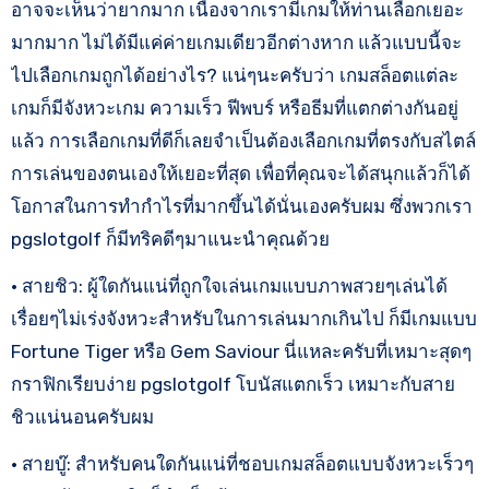
อาจจะเห็นว่ายากมาก เนื่องจากเรามีเกมให้ท่านเลือกเยอะ
มากมาก ไม่ได้มีแค่ค่ายเกมเดียวอีกต่างหาก แล้วแบบนี้จะ
ไปเลือกเกมถูกได้อย่างไร? แน่ๆนะครับว่า เกมสล็อตแต่ละ
เกมก็มีจังหวะเกม ความเร็ว ฟีพบร์ หรือธีมที่แตกต่างกันอยู่
แล้ว การเลือกเกมที่ดีก็เลยจำเป็นต้องเลือกเกมที่ตรงกับสไตล์
การเล่นของตนเองให้เยอะที่สุด เพื่อที่คุณจะได้สนุกแล้วก็ได้
โอกาสในการทำกำไรที่มากขึ้นได้นั่นเองครับผม ซึ่งพวกเรา
pgslotgolf ก็มีทริคดีๆมาแนะนำคุณด้วย
• สายชิว: ผู้ใดกันแน่ที่ถูกใจเล่นเกมแบบภาพสวยๆเล่นได้
เรื่อยๆไม่เร่งจังหวะสำหรับในการเล่นมากเกินไป ก็มีเกมแบบ
Fortune Tiger หรือ Gem Saviour นี่แหละครับที่เหมาะสุดๆ
กราฟิกเรียบง่าย pgslotgolf โบนัสแตกเร็ว เหมาะกับสาย
ชิวแน่นอนครับผม
• สายบู๊: สำหรับคนใดกันแน่ที่ชอบเกมสล็อตแบบจังหวะเร็วๆ