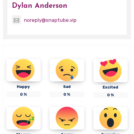
Dylan Anderson
noreply@snaptube.vip
Happy
Sad
Excited
0
%
0
%
0
%