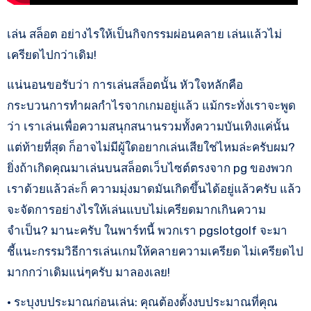
เล่น สล็อต อย่างไรให้เป็นกิจกรรมผ่อนคลาย เล่นแล้วไม่
เครียดไปกว่าเดิม!
แน่นอนขอรับว่า การเล่นสล็อตนั้น หัวใจหลักคือ
กระบวนการทำผลกำไรจากเกมอยู่แล้ว แม้กระทั่งเราจะพูด
ว่า เราเล่นเพื่อความสนุกสนานรวมทั้งความบันเทิงแค่นั้น
แต่ท้ายที่สุด ก็อาจไม่มีผู้ใดอยากเล่นเสียใช่ไหมล่ะครับผม?
ยิ่งถ้าเกิดคุณมาเล่นบนสล็อตเว็บไซต์ตรงจาก pg ของพวก
เราด้วยแล้วล่ะก็ ความมุ่งมาดมันเกิดขึ้นได้อยู่แล้วครับ แล้ว
จะจัดการอย่างไรให้เล่นแบบไม่เครียดมากเกินความ
จำเป็น? มานะครับ ในพาร์ทนี้ พวกเรา pgslotgolf จะมา
ชี้แนะกรรมวิธีการเล่นเกมให้คลายความเครียด ไม่เครียดไป
มากกว่าเดิมแน่ๆครับ มาลองเลย!
• ระบุงบประมาณก่อนเล่น: คุณต้องตั้งงบประมาณที่คุณ