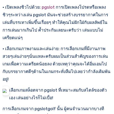
• เปิดเพลงชิวไปด้วย:
pgslot
การเปิดเพลงโปรดหรือเพลง
ชิวๆระหว่างเล่น pgslot มันจะช่วยสร้างบรรยากาศในการ
เล่นที่บรรเทาเพิ่มขึ้นเรื่อยๆ ทำให้คุณไม่ฝักใฝ่กับผลลัพธ์ใน
การเล่นมากเกินไป ค้ำประกันเลยนะครับว่า เล่นแบบไม่
เครียดแน่ๆ
• เลือกเกมภาพงามและเล่นง่าย: การเลือกเกมที่มีงานภาพ
สวยๆเล่นง่ายๆนั่นแหละครับผมเป็นส่วนสำคัญของการเล่น
เกมเพื่อความเครียดน้อยลง ด้วยเหตุว่าคุณจะได้อิ่มเอมไป
กับบรรยากาศดีๆด้านในเกมกระทั่งลืมไปเลยว่ากำลังเดิมพัน
อยู่!
เลือกเกมสล็อตจาก pgslot ที่เหมาะสมกับสไตล์ของตัว
เอง เล่นอย่างไรก็ไม่เบื่อ!
การเลือกเกมจาก pgslotgolf นั้น ผู้คนจำนวนมากบางที