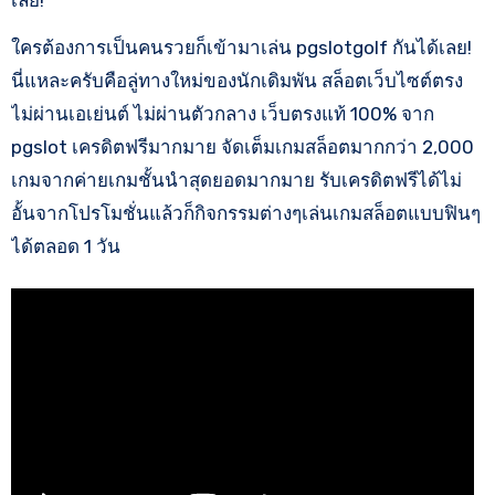
ใครต้องการเป็นคนรวยก็เข้ามาเล่น pgslotgolf กันได้เลย!
นี่แหละครับคือลู่ทางใหม่ของนักเดิมพัน สล็อตเว็บไซต์ตรง
ไม่ผ่านเอเย่นต์ ไม่ผ่านตัวกลาง เว็บตรงแท้ 100% จาก
pgslot เครดิตฟรีมากมาย จัดเต็มเกมสล็อตมากกว่า 2,000
เกมจากค่ายเกมชั้นนำสุดยอดมากมาย รับเครดิตฟรีได้ไม่
อั้นจากโปรโมชั่นแล้วก็กิจกรรมต่างๆเล่นเกมสล็อตแบบฟินๆ
ได้ตลอด 1 วัน