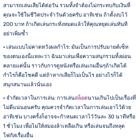
สามารถเล่นเสียได้ต่อวัน รวมทั้งจำต้องไม่กระทบกับเงินที่
คุณจะใช้ในชีวิตประจำวันด้วยครับ อาทิเช่น ถ้าตั้งงบไว้
200 บาท ถ้าเกิดเล่นกระทั่งหมดแล้วให้คุณหยุดเล่นทันที
อย่าเพิ่มซ้ำ
• เล่นแบบไม่คาดหวังผลกำไร: มันเป็นการปรับมายด์เซ็ท
ของตนเองนี่แหละว่า ฉันมาเล่นเพื่อความสนุกรวมทั้งผ่อน
คลายแค่นั้น ราวกับการดูหนังหรือเล่นเกมอื่นๆถ้าเกิดได้
กำไรก็คือโชคดี แต่ถ้าหากเสียก็ไม่เป็นไร อย่างไรก็ได้
สนุกสนานแล้วนั่นเอง
• จำกัดเวลาในการเล่น: การเล่น
สล็อต
นานเกินไปเป็นเรื่องที่
ไม่ดีแน่นอนครับ คุณควรจำกัดเวลาในการเล่นเอาไว้ด้วย
อาทิเช่น บางครั้งก็อาจจะกำหนดเวลาไว้วันละ 30 นาทีหรือ
1 ชั่วโมง เพื่อไม่ให้สมองล้าเหลือเกิน หรือเล่นจนถึงหลุด
โฟกัสเรื่องอื่น