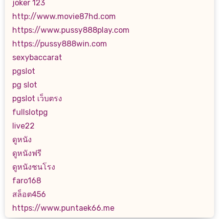
joker 123
http://www.movie87hd.com
https://www.pussy888play.com
https://pussy888win.com
sexybaccarat
pgslot
pg slot
pgslot เว็บตรง
fullslotpg
live22
ดูหนัง
ดูหนังฟรี
ดูหนังชนโรง
faro168
สล็อต456
https://www.puntaek66.me