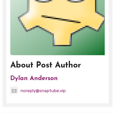
About Post Author
Dylan Anderson
noreply@snaptube.vip