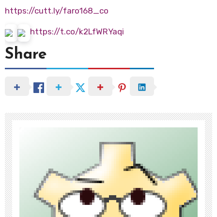
https://cutt.ly/faro168_co
https://t.co/k2LfWRYaqi
Share