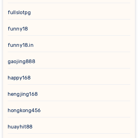
fullslotpg
funny18
funny18.in
gaojing888
happy168
hengjing168
hongkong456
huayhit88