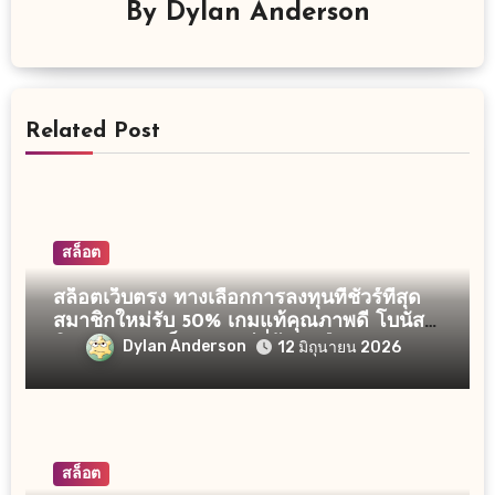
By
Dylan Anderson
Related Post
สล็อต
สล็อตเว็บตรง ทางเลือกการลงทุนที่ชัวร์ที่สุด
สมาชิกใหม่รับ 50% เกมแท้คุณภาพดี โบนัส
พิเศษทุกวัน สล็อต เกมดีที่ผู้เล่นเลือก Top 84
Dylan Anderson
12 มิถุนายน 2026
by Muoi Kodmhai.com 5 สิงหาคม 69
สล็อต