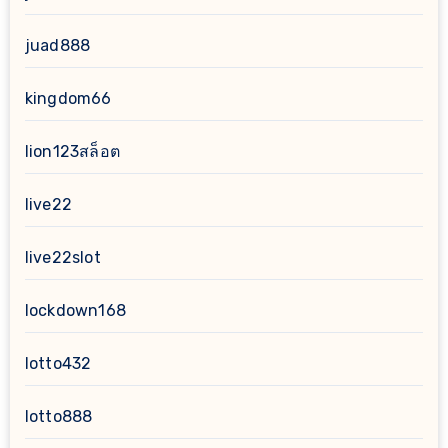
juad888
kingdom66
lion123สล็อต
live22
live22slot
lockdown168
lotto432
lotto888