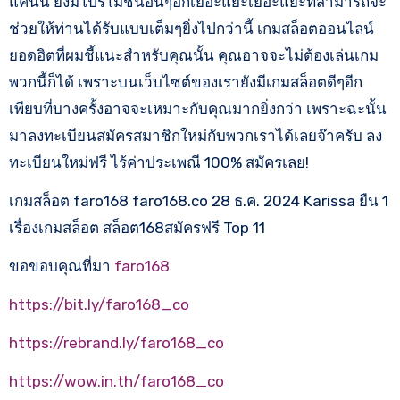
แค่นั้น ยังมีโปรโมชั่นอื่นๆอีกเยอะแยะเยอะแยะที่สามารถจะ
ช่วยให้ท่านได้รับแบบเต็มๆยิ่งไปกว่านี้ เกมสล็อตออนไลน์
ยอดฮิตที่ผมชี้แนะสำหรับคุณนั้น คุณอาจจะไม่ต้องเล่นเกม
พวกนี้ก็ได้ เพราะบนเว็บไซต์ของเรายังมีเกมสล็อตดีๆอีก
เพียบที่บางครั้งอาจจะเหมาะกับคุณมากยิ่งกว่า เพราะฉะนั้น
มาลงทะเบียนสมัครสมาชิกใหม่กับพวกเราได้เลยจ๊าครับ ลง
ทะเบียนใหม่ฟรี ไร้ค่าประเพณี 100% สมัครเลย!
เกมสล็อต faro168 faro168.co 28 ธ.ค. 2024 Karissa ยืน 1
เรื่องเกมสล็อต สล็อต168สมัครฟรี Top 11
ขอขอบคุณที่มา
faro168
https://bit.ly/faro168_co
https://rebrand.ly/faro168_co
https://wow.in.th/faro168_co