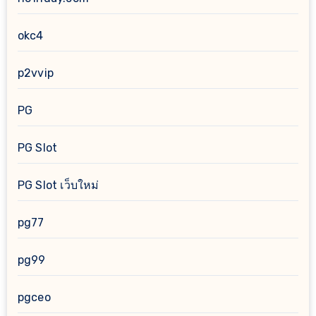
okc4
p2vvip
PG
PG Slot
PG Slot เว็บใหม่
pg77
pg99
pgceo