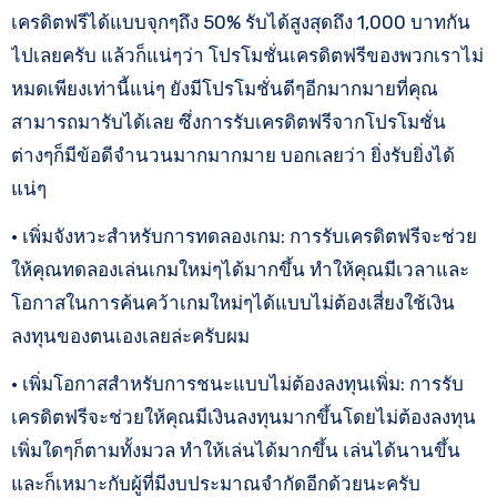
เครดิตฟรีได้แบบจุกๆถึง 50% รับได้สูงสุดถึง 1,000 บาทกัน
ไปเลยครับ แล้วก็แน่ๆว่า โปรโมชั่นเครดิตฟรีของพวกเราไม่
หมดเพียงเท่านี้แน่ๆ ยังมีโปรโมชั่นดีๆอีกมากมายที่คุณ
สามารถมารับได้เลย ซึ่งการรับเครดิตฟรีจากโปรโมชั่น
ต่างๆก็มีข้อดีจำนวนมากมากมาย บอกเลยว่า ยิ่งรับยิ่งได้
แน่ๆ
• เพิ่มจังหวะสำหรับการทดลองเกม: การรับเครดิตฟรีจะช่วย
ให้คุณทดลองเล่นเกมใหม่ๆได้มากขึ้น ทำให้คุณมีเวลาและ
โอกาสในการค้นคว้าเกมใหม่ๆได้แบบไม่ต้องเสี่ยงใช้เงิน
ลงทุนของตนเองเลยล่ะครับผม
• เพิ่มโอกาสสำหรับการชนะแบบไม่ต้องลงทุนเพิ่ม: การรับ
เครดิตฟรีจะช่วยให้คุณมีเงินลงทุนมากขึ้นโดยไม่ต้องลงทุน
เพิ่มใดๆก็ตามทั้งมวล ทำให้เล่นได้มากขึ้น เล่นได้นานขึ้น
และก็เหมาะกับผู้ที่มีงบประมาณจำกัดอีกด้วยนะครับ