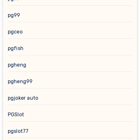
pg99
pgceo
pgfish
pgheng
pgheng99
pgjoker auto
PGSlot
pgslot77