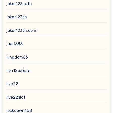
joker123auto
joker123th
joker123th.co.in
juad888
kingdom66
lion123สล็อต
live22
live22slot
lockdown168