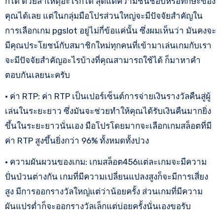
ก็ได้ ด้วยสาเหตุอะไรก็ได้ สุดแต่ความชื่นชอบหรือทักษะของ
คุณได้เลย แต่ในกลุ่มมือโปรส่วนใหญ่จะมีปัจจัยสำคัญใน
การเลือกเกม pgslot อยู่ไม่กี่ข้อแค่นั้น ซึ่งผมเห็นว่า มันคงจะ
มีคุณประโยชน์กับสมาชิกใหม่ทุกคนที่เข้ามาเล่นเกมกับเรา
จะมีปัจจัยสำคัญอะไรบ้างที่คุณสามารถใช้ได้ ก็มาหาคำ
ตอบกันเลยนะครับ
• ค่า RTP: ค่า RTP เป็นเปอร์เซ็นต์การจ่ายเงินรางวัลคืนสู่ผู้
เล่นในระยะยาว ซึ่งมันจะช่วยทำให้คุณได้รับเงินคืนมากยิ่ง
ขึ้นในระยะยาวนั่นเอง มือโปรโดยมากจะเลือกเกมสล็อตที่มี
ค่า RTP สูงขึ้นยิ่งกว่า 96% ทั้งหมดทั้งปวง
• ความผันผวนของเกม: เกมสล็อต456แต่ละเกมจะมีความ
ปั่นป่วนต่างกัน เกมที่มีความเปลี่ยนแปลงสูงก็จะมีการเสี่ยง
สูง มีการออกรางวัลใหญ่แต่ว่าน้อยครั้ง ส่วนเกมที่มีความ
ผันแปรต่ำก็จะออกรางวัลเล็กแต่บ่อยครั้งนั่นเองขอรับ