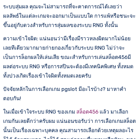
ระบบสุ่มผล คุณจะไม่สามารถที่จะคาดการณ์ได้เลยว่า
ผลลัพธ์ในแต่ละเกมจะออกมาเป็นแบบใด การแพ้หรือชนะจะ
ขึ้นอยู่กับดวงสำหรับการสุ่มผลของระบบ RNG ทั้งนั้น
ความเข้าใจผิด: แน่นอนว่ามีเรื่องมีราวหลงผิดมากไม่น้อย
เลยทีเดียวมากมายก่ายกองเกี่ยวกับระบบ RNG ไม่ว่าจะ
เป็นการล็อกผลให้เล่นเสีย ขณะสำหรับการเล่นสล็อต456มี
ผลต่อระบบ RNG หรือการสปินจะต้องมีเทคนิคพิเศษ ทั้งหมด
ทั้งปวงเกิดเรื่องเข้าใจผิดทั้งหมดเลยครับ
ปัจจัยหลักในการเลือกเกม pgslot มีอะไรบ้าง? มาหาคำ
ตอบกัน!
ในเมื่อเข้าใจระบบ RNG ของเกม
สล็อต456
แล้ว มาเลือก
เกมกันเลยดีกว่าครับผม แน่นอนขอรับว่า การเลือกเกมสล็อต
นั้นเป็นเรื่องเฉพาะบุคคล คุณสามารถเลือกด้วยเหตุผลอะไร