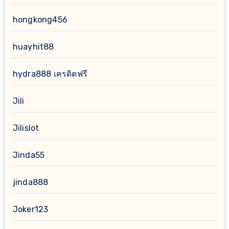
hongkong456
huayhit88
hydra888 เครดิตฟรี
Jili
Jilislot
Jinda55
jinda888
Joker123