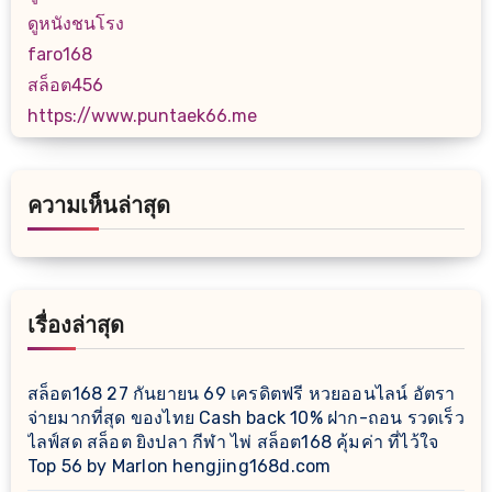
ดูหนังชนโรง
faro168
สล็อต456
https://www.puntaek66.me
ความเห็นล่าสุด
เรื่องล่าสุด
สล็อต168 27 กันยายน 69 เครดิตฟรี หวยออนไลน์ อัตรา
จ่ายมากที่สุด ของไทย Cash back 10% ฝาก-ถอน รวดเร็ว
ไลฟ์สด สล็อต ยิงปลา กีฬา ไพ่ สล็อต168 คุ้มค่า ที่ไว้ใจ
Top 56 by Marlon hengjing168d.com