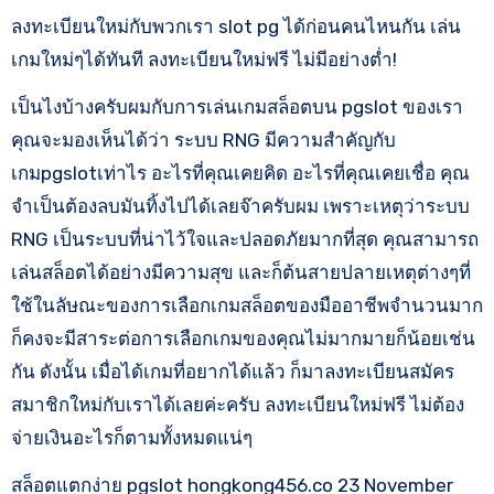
ลงทะเบียนใหม่กับพวกเรา slot pg ได้ก่อนคนไหนกัน เล่น
เกมใหม่ๆได้ทันที ลงทะเบียนใหม่ฟรี ไม่มีอย่างต่ำ!
เป็นไงบ้างครับผมกับการเล่นเกมสล็อตบน pgslot ของเรา
คุณจะมองเห็นได้ว่า ระบบ RNG มีความสำคัญกับ
เกมpgslotเท่าไร อะไรที่คุณเคยคิด อะไรที่คุณเคยเชื่อ คุณ
จำเป็นต้องลบมันทิ้งไปได้เลยจ๊าครับผม เพราะเหตุว่าระบบ
RNG เป็นระบบที่น่าไว้ใจและปลอดภัยมากที่สุด คุณสามารถ
เล่นสล็อตได้อย่างมีความสุข และก็ต้นสายปลายเหตุต่างๆที่
ใช้ในลัษณะของการเลือกเกมสล็อตของมืออาชีพจำนวนมาก
ก็คงจะมีสาระต่อการเลือกเกมของคุณไม่มากมายก็น้อยเช่น
กัน ดังนั้น เมื่อได้เกมที่อยากได้แล้ว ก็มาลงทะเบียนสมัคร
สมาชิกใหม่กับเราได้เลยค่ะครับ ลงทะเบียนใหม่ฟรี ไม่ต้อง
จ่ายเงินอะไรก็ตามทั้งหมดแน่ๆ
สล็อตแตกง่าย pgslot hongkong456.co 23 November