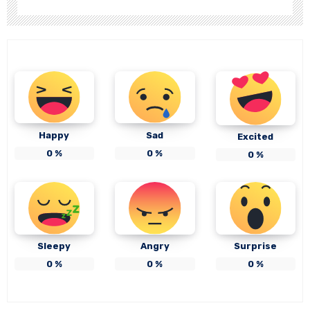
Happy
Sad
Excited
0
%
0
%
0
%
Sleepy
Angry
Surprise
0
%
0
%
0
%