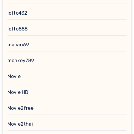
lotto432
lotto888
macau69
monkey789
Movie
Movie HD
Movie2free
Movie2thai