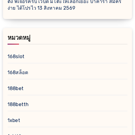
ดัง ฟีเจอร์ครบ เว็บดี มีโต๊ะให้เลือกเยอะ บาคาร่า สมัคร
ง่าย ได้โปรไว 13 สิงหาคม 2569
หมวดหมู่
168slot
168สล็อต
188bet
188betth
1xbet