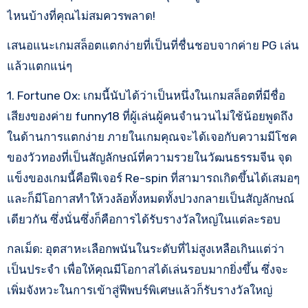
ไหนบ้างที่คุณไม่สมควรพลาด!
เสนอแนะเกมสล็อตแตกง่ายที่เป็นที่ชื่นชอบจากค่าย PG เล่น
แล้วแตกแน่ๆ
1. Fortune Ox: เกมนี้นับได้ว่าเป็นหนึ่งในเกมสล็อตที่มีชื่อ
เสียงของค่าย funny18 ที่ผู้เล่นผู้คนจำนวนไม่ใช้น้อยพูดถึง
ในด้านการแตกง่าย ภายในเกมคุณจะได้เจอกับความมีโชค
ของวัวทองที่เป็นสัญลักษณ์ที่ความรวยในวัฒนธรรมจีน จุด
แข็งของเกมนี้คือฟีเจอร์ Re-spin ที่สามารถเกิดขึ้นได้เสมอๆ
และก็มีโอกาสทำให้วงล้อทั้งหมดทั้งปวงกลายเป็นสัญลักษณ์
เดียวกัน ซึ่งนั่นซึ่งก็คือการได้รับรางวัลใหญ่ในแต่ละรอบ
กลเม็ด: อุตสาหะเลือกพนันในระดับที่ไม่สูงเหลือเกินแต่ว่า
เป็นประจำ เพื่อให้คุณมีโอกาสได้เล่นรอบมากยิ่งขึ้น ซึ่งจะ
เพิ่มจังหวะในการเข้าสู่ฟีพบร์พิเศษแล้วก็รับรางวัลใหญ่