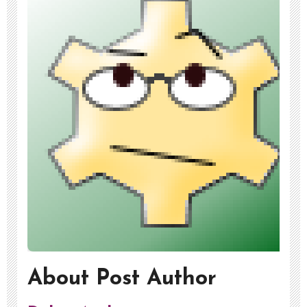
About Post Author