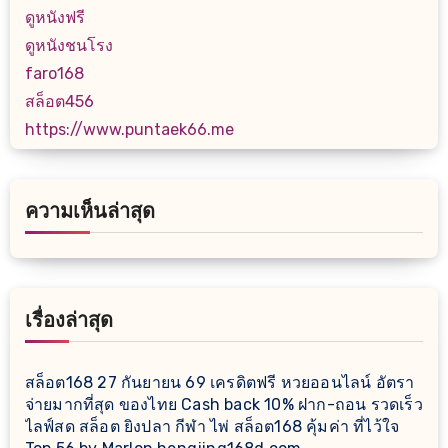
ดูหนังฟรี
ดูหนังชนโรง
faro168
สล็อต456
https://www.puntaek66.me
ความเห็นล่าสุด
เรื่องล่าสุด
สล็อต168 27 กันยายน 69 เครดิตฟรี หวยออนไลน์ อัตรา
จ่ายมากที่สุด ของไทย Cash back 10% ฝาก-ถอน รวดเร็ว
ไลฟ์สด สล็อต ยิงปลา กีฬา ไพ่ สล็อต168 คุ้มค่า ที่ไว้ใจ