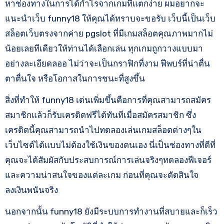
หาช่องทางในการได้กำไรจากเกมที่แตกง่าย ผมอยากจะ
แนะนำเว็บ funny18 ให้คุณได้ทราบจะขอรับ เว็บนี้เป็นเว็บ
สล็อตเว็บตรงจากค่าย pgslot ที่มีเกมสล็อตคุณภาพมากไม่
น้อยเลยทีเดียวให้ท่านได้เลือกเล่น ทุกเกมถูกวางแบบมา
อย่างละเอียดลออ ไม่ว่าจะเป็นกราฟิกที่งาม ฟีพบร์ที่น่าตื่น
ตาตื่นใจ หรือโอกาสในการชนะที่สูงขึ้น
สิ่งที่ทำให้ funny18 เด่นเพิ่มขึ้นคือการที่คุณสามารถสมัคร
สมาชิกแล้วก็รับเครดิตฟรีได้ทันทีเมื่อสมัครสมาชิก ซึ่ง
เครดิตนี้คุณสามารถนำไปทดลองเล่นเกมสล็อตต่างๆใน
เว็บไซต์ได้แบบไม่ต้องใช้เงินของตนเอง นี่เป็นช่องทางที่ดีที่
คุณจะได้สัมผัสกับประสบการณ์การเล่นจริงๆทดลองฟีเจอร์
และความน่าสนใจของแต่ละเกม ก่อนที่คุณจะตัดสินใจ
ลงเงินพนันจริง
นอกจากนั้น funny18 ยังมีระบบการทำงานที่สบายและก็เร็ว