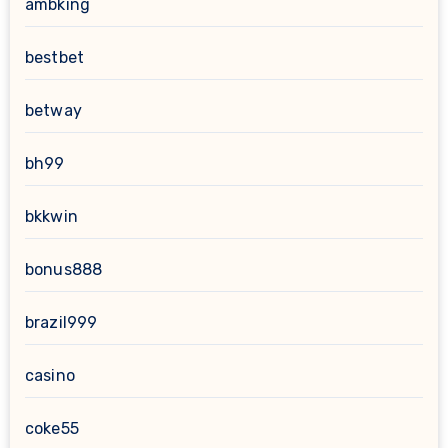
ambking
bestbet
betway
bh99
bkkwin
bonus888
brazil999
casino
coke55