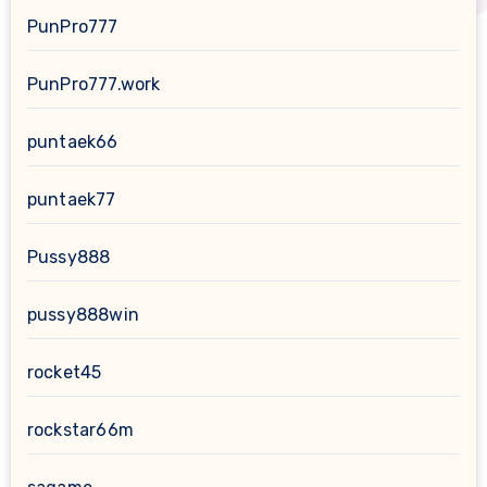
PunPro777
PunPro777.work
puntaek66
puntaek77
Pussy888
pussy888win
rocket45
rockstar66m