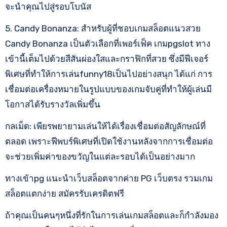
จะนำคุณไปสู่รอบโบนัส
5. Candy Bonanza: สำหรับผู้ที่ชอบเกมสล็อตแนวสวย
Candy Bonanza เป็นตัวเลือกที่เพอร์เฟ็ค เกมpgslot ทาง
เข้านี้เต็มไปด้วยสีสันผ่องใสและกราฟิกที่สวย ซึ่งมีฟีเจอร์
พิเศษที่ทำให้การเล่นfunny18เป็นไปอย่างสนุก ได้แก่ การ
เชื่อมต่อเครื่องหมายในรูปแบบของเกมจับคู่ที่ทำให้ผู้เล่นมี
โอกาสได้รับรางวัลเพิ่มขึ้น
กลเม็ด: เพียรพยายามเล่นให้ได้เรื่องเชื่อมต่อสัญลักษณ์ที่
ตลอด เพราะฟีพบร์พิเศษที่เปิดใช้งานหลังจากการเชื่อมต่อ
จะช่วยเพิ่มค่าของขวัญในแต่ละรอบได้เป็นอย่างมาก
ทางเข้าpg แนะนำเว็บสล็อตจากค่าย PG เว็บตรง รวมเกม
สล็อตแตกง่าย สมัครรับเครดิตฟรี
ถ้าคุณเป็นคนๆหนึ่งที่รักในการเล่นเกมสล็อตและก็กำลังมอง