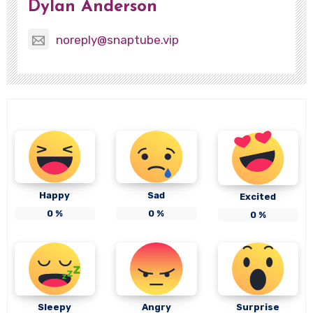
Dylan Anderson
noreply@snaptube.vip
Happy
Sad
Excited
0
%
0
%
0
%
Sleepy
Angry
Surprise