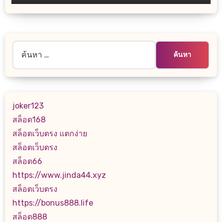
ค้นหา
สำหรับ:
joker123
สล็อต168
สล็อตเว็บตรง แตกง่าย
สล็อตเว็บตรง
สล็อต66
https://www.jinda44.xyz
สล็อตเว็บตรง
https://bonus888.life
สล็อต888