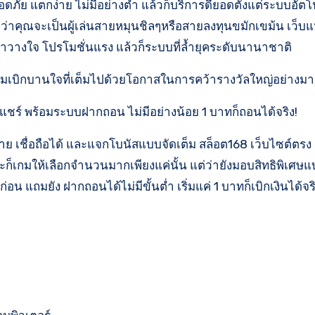
ภัย แตกง่าย ไม่มีอย่างต่ำ แล้วก็บริการดียอดตั้งแต่ระบบอัตโ
ม่ว่าคุณจะเป็นผู้เล่นสายหมุนชิลๆหรือสายลงทุนขมักเขม้น เว็บแห
น่าวางใจ โปรโมชั่นแรง แล้วก็ระบบที่ล้ำยุคระดับนานาชาติ
่ความเบิกบานใจที่เต็มไปด้วยโอกาสในการคว้ารางวัลใหญ่อย่างม
แชร์ พร้อมระบบฝากถอน ไม่มีอย่างน้อย 1 บาทก็ถอนได้จริง!
ราย เชื่อถือได้ และแจกโบนัสแบบจัดเต็ม สล็อต168 เว็บไซต์ตรง 
ก็เกมให้เลือกจำนวนมากเพียงแค่นั้น แต่ว่ายังมอบสิทธิพิเศษแบ
อน แถมยัง ฝากถอนได้ไม่มีขั้นต่ำ เริ่มแค่ 1 บาทก็เบิกเงินได้จริ