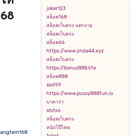
ให้
joker123
168
สล็อต168
สล็อตเว็บตรง แตกง่าย
สล็อตเว็บตรง
สล็อต66
https://www.jinda44.xyz
สล็อตเว็บตรง
https://bonus888.life
สล็อต888
slot99
https://www.pussy888fun.io
บาคาร่า
slotxo
สล็อตเว็บตรง
หนังโป๊ไทย
ย tangtem168
1xbet