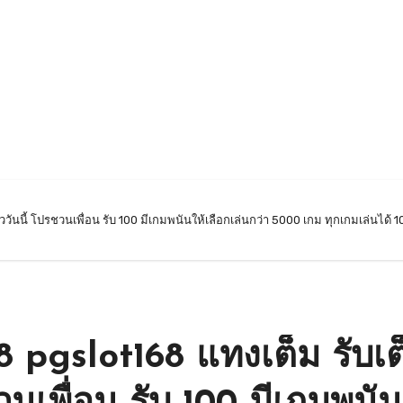
วันนี้ โปรชวนเพื่อน รับ 100 มีเกมพนันให้เลือกเล่นกว่า 5000 เกม ทุกเกมเล่นได้
8 pgslot168 แทงเต็ม รับเต