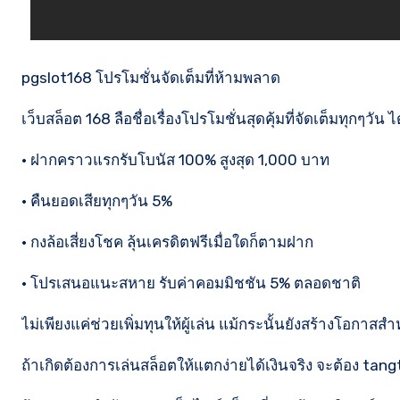
pgslot168 โปรโมชั่นจัดเต็มที่ห้ามพลาด
เว็บสล็อต 168 ลือชื่อเรื่องโปรโมชั่นสุดคุ้มที่จัดเต็มทุกๆวัน ไ
• ฝากคราวแรกรับโบนัส 100% สูงสุด 1,000 บาท
• คืนยอดเสียทุกๆวัน 5%
• กงล้อเสี่ยงโชค ลุ้นเครดิตฟรีเมื่อใดก็ตามฝาก
• โปรเสนอแนะสหาย รับค่าคอมมิชชัน 5% ตลอดชาติ
ไม่เพียงแค่ช่วยเพิ่มทุนให้ผู้เล่น แม้กระนั้นยังสร้างโอกาส
ถ้าเกิดต้องการเล่นสล็อตให้แตกง่ายได้เงินจริง จะต้อง ta