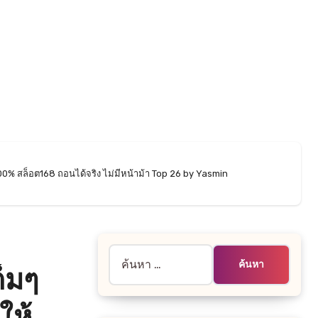
 100% สล็อต168 ถอนได้จริง ไม่มีหน้าม้า Top 26 by Yasmin
ค้นหา
สำหรับ:
็มๆ