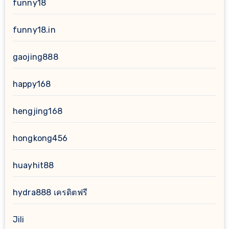
funny18
funny18.in
gaojing888
happy168
hengjing168
hongkong456
huayhit88
hydra888 เครดิตฟรี
Jili