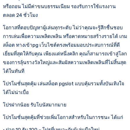
หรือถอน ไม่มีค่าขนบธรรมเนียม รองรับการใช้แรงงาน
ตลอด 24 ชั่วโมง
โอกาสที่ตอบปัญหาผู้เล่นทุกระดับ ไม่ว่าคุณจะรู้สึกชื่นชอบ
การเล่นเพื่อความเพลิดเพลิน หรือคาดหมายสร้างรายได้ เกม
สล็อต ทางเข้าpg เว็บไซต์ตรงพร้อมมอบประสบการณ์ที่ดี
เยี่ยมที่สุดให้กับคุณ เพียงแต่หนึ่งคลิก คุณก็สามารถเข้าสู่โลก
ของการลุ้นรางวัลใหญ่และสัมผัสความเพลิดเพลินที่ไม่สิ้นสุด
ได้ในทันที
โปรโมชั่นสุดคุ้ม เล่นสล็อต pgslot แบบคุ้มรวมทั้งบันเทิงใจ
ได้ไม่น่าเบื่อ
โปรฝากน้อย รับโบนัสมากมาย
โปรโมชั่นสุดคุ้มที่ช่วยเพิ่มโอกาสสำหรับในการชนะ ได้แก่
• ฝาก 10 รับ 100 – โปรที่เหมาะกับผู้เล่นมือใหม่