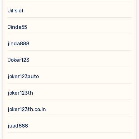
Jilislot
Jinda55
jinda888
Joker123
joker123auto
joker123th
joker123th.co.in
juad888