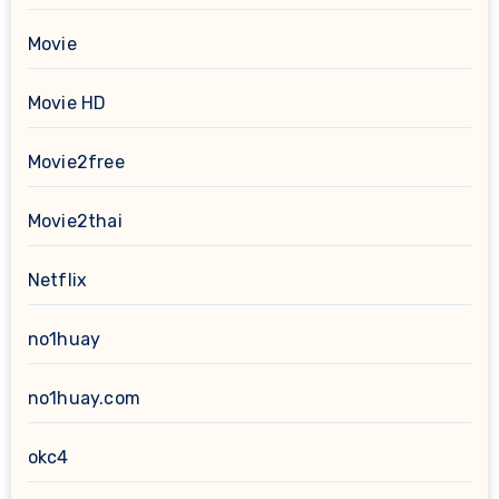
Movie
Movie HD
Movie2free
Movie2thai
Netflix
no1huay
no1huay.com
okc4