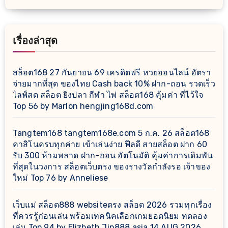
เรื่องล่าสุด
สล็อต168 27 กันยายน 69 เครดิตฟรี หวยออนไลน์ อัตรา
จ่ายมากที่สุด ของไทย Cash back 10% ฝาก-ถอน รวดเร็ว
ไลฟ์สด สล็อต ยิงปลา กีฬา ไพ่ สล็อต168 คุ้มค่า ที่ไว้ใจ
Top 56 by Marlon hengjing168d.com
Tangtem168 tangtem168e.com 5 ก.ค. 26 สล็อต168
คาสิโนครบทุกค่าย เข้าเล่นง่าย ฟีลดี สายสล็อต ฝาก 60
รับ 300 ห้ามพลาด ฝาก-ถอน อัตโนมัติ คุ้มค่าการเดิมพัน
ที่สุดในวงการ สล็อตเว็บตรง ของรางวัลกำลังรอ เจ้าของ
ใหม่ Top 76 by Anneliese
เว็บแม่ สล็อต888 websiteตรง สล็อต 2026 รวมทุกเรื่อง
ที่ควรรู้ก่อนเล่น พร้อมเทคนิคเลือกเกมยอดนิยม ทดลอง
เล่น Top 94 by Elizbeth Jin888.asia 14 AUG 2026