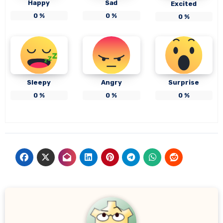
Happy
Sad
Excited
0
%
0
%
0
%
Sleepy
Angry
Surprise
0
%
0
%
0
%