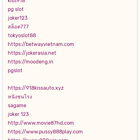
kiss918
pg slot
joker123
สล็อต777
tokyoslot88
https://betwayvietnam.com
https://jokerasia.net
https://moodeng.in
pgslot
https://918kissauto.xyz
หนังชนโรง
sagame
joker 123
http://www.movie87hd.com
https://www.pussy888play.com