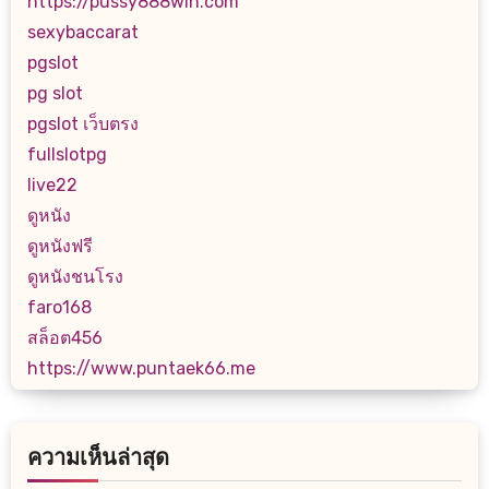
https://pussy888win.com
sexybaccarat
pgslot
pg slot
pgslot เว็บตรง
fullslotpg
live22
ดูหนัง
ดูหนังฟรี
ดูหนังชนโรง
faro168
สล็อต456
https://www.puntaek66.me
ความเห็นล่าสุด