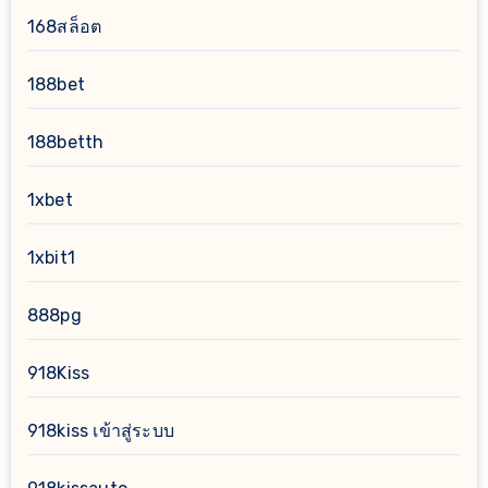
168สล็อต
188bet
188betth
1xbet
1xbit1
888pg
918Kiss
918kiss เข้าสู่ระบบ