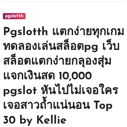
pgslotth
Pgslotth แตกง่ายทุกเกม
ทดลองเล่นสล็อตpg เว็บ
สล็อตแตกง่ายกลุองสุ่ม
แจกเงินสด 10,000
pgslot หันไปไม่เจอใคร
เจอสาวถ้ำแน่นอน Top
30 by Kellie