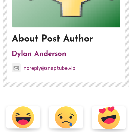
About Post Author
Dylan Anderson
noreply@snaptube.vip