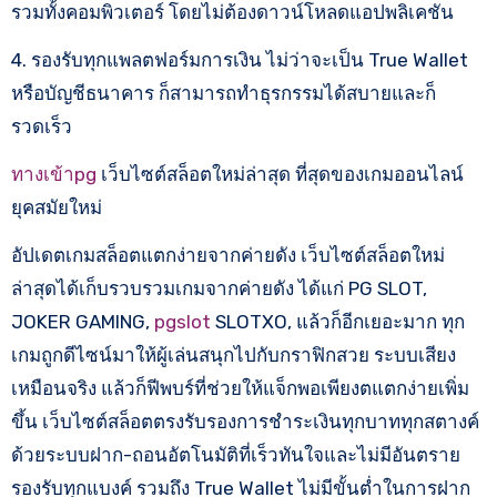
รวมทั้งคอมพิวเตอร์ โดยไม่ต้องดาวน์โหลดแอปพลิเคชัน
4. รองรับทุกแพลตฟอร์มการเงิน ไม่ว่าจะเป็น True Wallet
หรือบัญชีธนาคาร ก็สามารถทำธุรกรรมได้สบายและก็
รวดเร็ว
ทางเข้าpg
เว็บไซต์สล็อตใหม่ล่าสุด ที่สุดของเกมออนไลน์
ยุคสมัยใหม่
อัปเดตเกมสล็อตแตกง่ายจากค่ายดัง เว็บไซต์สล็อตใหม่
ล่าสุดได้เก็บรวบรวมเกมจากค่ายดัง ได้แก่ PG SLOT,
JOKER GAMING,
pgslot
SLOTXO, แล้วก็อีกเยอะมาก ทุก
เกมถูกดีไซน์มาให้ผู้เล่นสนุกไปกับกราฟิกสวย ระบบเสียง
เหมือนจริง แล้วก็ฟีพบร์ที่ช่วยให้แจ็กพอเพียงตแตกง่ายเพิ่ม
ขึ้น เว็บไซต์สล็อตตรงรับรองการชำระเงินทุกบาททุกสตางค์
ด้วยระบบฝาก-ถอนอัตโนมัติที่เร็วทันใจและไม่มีอันตราย
รองรับทุกแบงค์ รวมถึง True Wallet ไม่มีขั้นต่ำในการฝาก