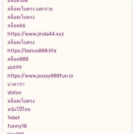
สล็อต168
สล็อตเว็บตรง แตกง่าย
สล็อตเว็บตรง
สล็อต66
https://www.jinda44.xyz
สล็อตเว็บตรง
https://bonus888.life
สล็อต888
slot99
https://www.pussy888fun.io
บาคาร่า
slotxo
สล็อตเว็บตรง
หนังโป๊ไทย
1xbet
funny18