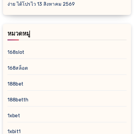
ง่าย ได้โปรไว 13 สิงหาคม 2569
หมวดหมู่
168slot
168สล็อต
188bet
188betth
1xbet
1xbit1