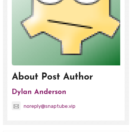
About Post Author
Dylan Anderson
noreply@snaptube.vip