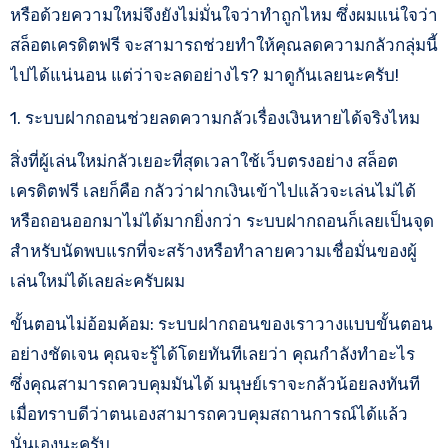
หรือด้วยความใหม่จึงยังไม่มั่นใจว่าทำถูกไหม ซึ่งผมแน่ใจว่า
สล็อตเครดิตฟรี จะสามารถช่วยทำให้คุณลดความกลัวกลุ่มนี้
ไปได้แน่นอน แต่ว่าจะลดอย่างไร? มาดูกันเลยนะครับ!
1. ระบบฝากถอนช่วยลดความกลัวเรื่องเงินหายได้จริงไหม
สิ่งที่ผู้เล่นใหม่กลัวเยอะที่สุดเวลาใช้เว็บตรงอย่าง สล็อต
เครดิตฟรี เลยก็คือ กลัวว่าฝากเงินเข้าไปแล้วจะเล่นไม่ได้
หรือถอนออกมาไม่ได้มากยิ่งกว่า ระบบฝากถอนก็เลยเป็นจุด
สำหรับนัดพบแรกที่จะสร้างหรือทำลายความเชื่อมั่นของผู้
เล่นใหม่ได้เลยล่ะครับผม
ขั้นตอนไม่อ้อมค้อม: ระบบฝากถอนของเราวางแบบขั้นตอน
อย่างชัดเจน คุณจะรู้ได้โดยทันทีเลยว่า คุณกำลังทำอะไร
ซึ่งคุณสามารถควบคุมมันได้ มนุษย์เราจะกลัวน้อยลงทันที
เมื่อทราบดีว่าตนเองสามารถควบคุมสถานการณ์ได้แล้ว
นั่นเองนะครับ