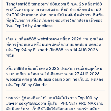
Tangtem168 tangtem168e.com 5 ก.ค. 26 สล็อต168
คาสิโนครบทุกค่าย เข้าเล่นง่าย ฟีลดี สายสล็อต ฝาก 60
รับ 300 ห้ามพลาด ฝาก-ถอน อัตโนมัติ คุ้มค่าการเดิมพัน
ที่สุดในวงการ สล็อตเว็บตรง ของรางวัลกำลังรอ เจ้าของ
ใหม่ Top 76 by Anneliese
เว็บแม่ สล็อต888 websiteตรง สล็อต 2026 รวมทุกเรื่อง
ที่ควรรู้ก่อนเล่น พร้อมเทคนิคเลือกเกมยอดนิยม ทดลอง
เล่น Top 94 by Elizbeth Jin888.asia 14 AUG 2026
พนัน
สล็อต888 สล็อตเว็บตรง 2026 ประสบการณ์เล่นยุคใหม่
ระบบเสถียร พร้อมเกมให้เลือกมากมาย 27 AUG 2026
website ตรง jin888.asia casino online เว็บแม่ ทดลอง
เล่น Top 80 by Claudia
บาคาร่า รู้ก่อนเลือกโต๊ะ เล่นได้มั่นใจกว่า Top 100 by
Javier sexy168c.com ลุ้นรับ I PHONE17 PRO MAX เกม
ดัง ฟีเจอร์ครบ เว็บดี มีโต๊ะให้เลือกเยอะ บาคาร่า สมัคร