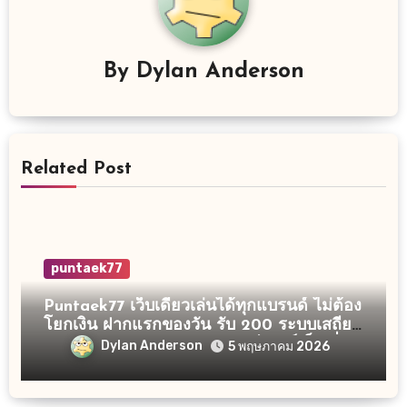
By
Dylan Anderson
Related Post
puntaek77
Puntaek77 เว็บเดียวเล่นได้ทุกแบรนด์ ไม่ต้อง
โยกเงิน ฝากแรกของวัน รับ 200 ระบบเสถียร
แตกง่าย คุณภาพสูง เกมครบ ฟีเจอร์เต็ม ปั่น
Dylan Anderson
5 พฤษภาคม 2026
แตก77 สมัครปุ๊บ เล่นได้ทุกเกม Top 66 by
Karolin puntaek77.co 30 June 2569