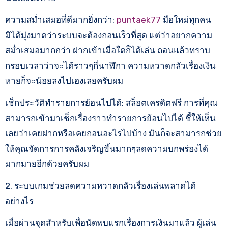
ความสม่ำเสมอที่ดีมากยิ่งกว่า:
puntaek77
มือใหม่ทุกคน
มิได้มุ่งมาดว่าระบบจะต้องถอนเร็วที่สุด แต่ว่าอยากความ
สม่ำเสมอมากกว่า ฝากเข้าเมื่อใดก็ได้เล่น ถอนแล้วทราบ
กรอบเวลาว่าจะได้ราวๆกี่นาฬิกา ความหวาดกลัวเรื่องเงิน
หายก็จะน้อยลงไปเองเลยครับผม
เช็กประวัติทำรายการย้อนไปได้: สล็อตเครดิตฟรี การที่คุณ
สามารถเข้ามาเช็กเรื่องราวทำรายการย้อนไปได้ ชี้ให้เห็น
เลยว่าเคยฝากหรือเคยถอนอะไรไปบ้าง มันก็จะสามารถช่วย
ให้คุณจัดการการคลังเจริญขึ้นมากๆลดความบกพร่องได้
มากมายอีกด้วยครับผม
2. ระบบเกมช่วยลดความหวาดกลัวเรื่องเล่นพลาดได้
อย่างไร
เมื่อผ่านจุดสำหรับเพื่อนัดพบแรกเรื่องการเงินมาแล้ว ผู้เล่น