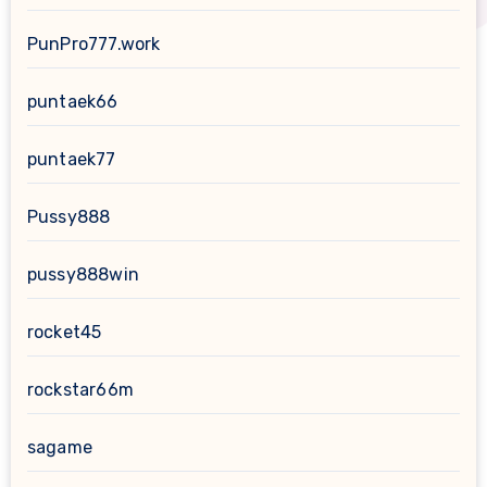
PunPro777.work
puntaek66
puntaek77
Pussy888
pussy888win
rocket45
rockstar66m
sagame