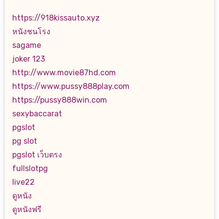
https://918kissauto.xyz
หนังชนโรง
sagame
joker 123
http://www.movie87hd.com
https://www.pussy888play.com
https://pussy888win.com
sexybaccarat
pgslot
pg slot
pgslot เว็บตรง
fullslotpg
live22
ดูหนัง
ดูหนังฟรี