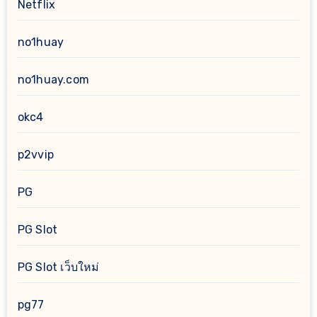
Netflix
no1huay
no1huay.com
okc4
p2vvip
PG
PG Slot
PG Slot เว็บใหม่
pg77