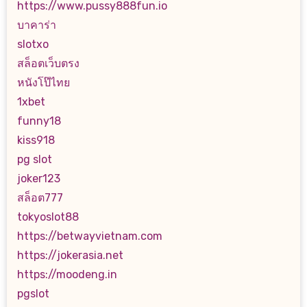
https://www.pussy888fun.io
บาคาร่า
slotxo
สล็อตเว็บตรง
หนังโป๊ไทย
1xbet
funny18
kiss918
pg slot
joker123
สล็อต777
tokyoslot88
https://betwayvietnam.com
https://jokerasia.net
https://moodeng.in
pgslot