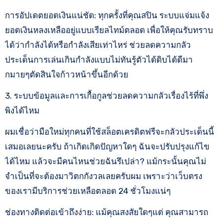
การอัปเดตยอดเงินแน่ชัด: ทุกครั้งที่คุณสปิน ระบบแจ่มแจ้ง
ยอดเงินหลงเหลืออยู่แบบเรียลไทม์ตลอด เพื่อให้คุณรับทราบ
ได้ว่ากำลังได้หรือกำลังเสียเท่าไหร่ ช่วยลดความกลัว
ประเด็นการเล่นเกินกำลังแบบไม่ทันรู้ตัวได้ดิบได้ดีมา
กมายๆตัดสินใจก้าวหน้าขึ้นอีกด้วย
3. ระบบข้อมูลและการเกื้อกูลช่วยลดความกลัวเรื่องไร้ที่พึ่ง
พิงได้ไหม
ผมเชื่อว่ามือใหม่ทุกคนที่ใช้สล็อตเครดิตฟรีจะกลัวประเด็นนี้
เสมอเลยนะครับ ถ้าเกิดเกิดปัญหาใดๆ ฉันจะปรับปรุงแก้ไข
ได้ไหม แล้วจะมีคนไหนช่วยฉันรึเปล่า? แม้กระนั้นคุณไม่
จำเป็นที่จะต้องมาวิตกกังวลเลยครับผม เพราะว่าเว็บตรง
ของเรามีบริการช่วยเหลือตลอด 24 ชั่วโมงแน่ๆ
ช่องทางติดต่อเข้าถึงง่าย: แม้คุณสงสัยใดๆแต่ คุณสามารถ