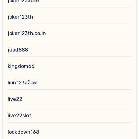
joker123auto
joker123th
joker123th.co.in
juad888
kingdom66
lion123สล็อต
live22
live22slot
lockdown168