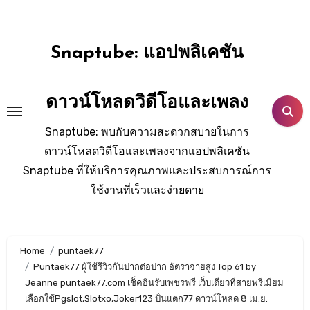
Skip
to
content
Snaptube: แอปพลิเคชัน
ดาวน์โหลดวิดีโอและเพลง
Snaptube: พบกับความสะดวกสบายในการ
ดาวน์โหลดวิดีโอและเพลงจากแอปพลิเคชัน
Snaptube ที่ให้บริการคุณภาพและประสบการณ์การ
ใช้งานที่เร็วและง่ายดาย
Home
puntaek77
Puntaek77 ผู้ใช้รีวิวกันปากต่อปาก อัตราจ่ายสูง Top 61 by
Jeanne puntaek77.com เช็คอินรับเพชรฟรี เว็บเดียวที่สายพรีเมียม
เลือกใช้Pgslot,Slotxo,Joker123 ปั่นแตก77 ดาวน์โหลด 8 เม.ย.