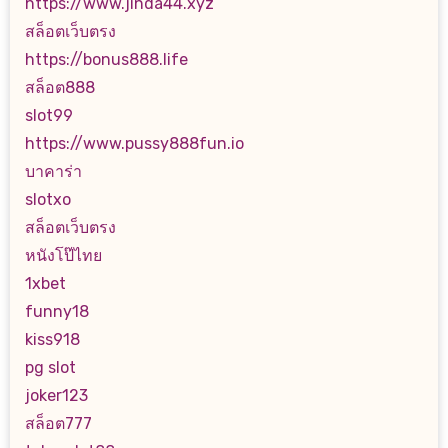
https://www.jinda44.xyz
สล็อตเว็บตรง
https://bonus888.life
สล็อต888
slot99
https://www.pussy888fun.io
บาคาร่า
slotxo
สล็อตเว็บตรง
หนังโป๊ไทย
1xbet
funny18
kiss918
pg slot
joker123
สล็อต777