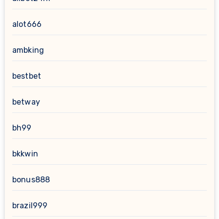
alot666
ambking
bestbet
betway
bh99
bkkwin
bonus888
brazil999