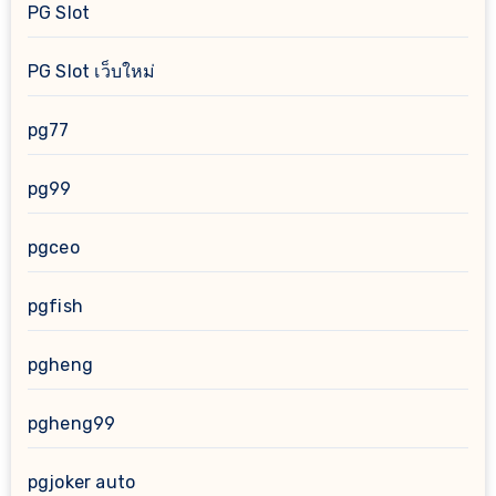
PG Slot
PG Slot เว็บใหม่
pg77
pg99
pgceo
pgfish
pgheng
pgheng99
pgjoker auto