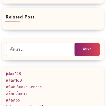
Related Post
ค้นหา
สำหรับ:
joker123
สล็อต168
สล็อตเว็บตรง แตกง่าย
สล็อตเว็บตรง
สล็อต66