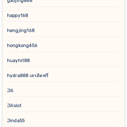
gaojing888
happy168
hengjing168
hongkong456
huayhit88
hydra888 เครดิตฟรี
Jili
Jilislot
Jinda55