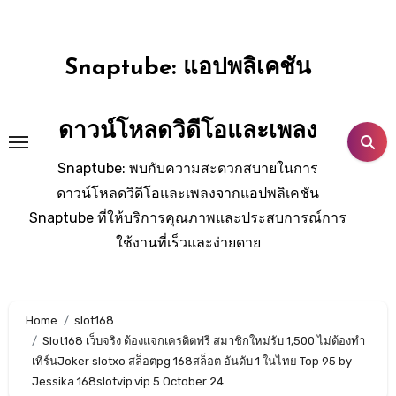
Skip
to
content
Snaptube: แอปพลิเคชัน
ดาวน์โหลดวิดีโอและเพลง
Snaptube: พบกับความสะดวกสบายในการ
ดาวน์โหลดวิดีโอและเพลงจากแอปพลิเคชัน
Snaptube ที่ให้บริการคุณภาพและประสบการณ์การ
ใช้งานที่เร็วและง่ายดาย
Home
slot168
Slot168 เว็บจริง ต้องแจกเครดิตฟรี สมาชิกใหม่รับ 1,500 ไม่ต้องทำ
เทิร์นJoker slotxo สล็อตpg 168สล็อต อันดับ 1 ในไทย Top 95 by
Jessika 168slotvip.vip 5 October 24