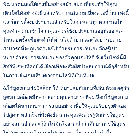
พัฒนาตนเองให้เก่งขึ้นอย่างสม่ำเสมอ เพื่อจะทำให้คุณ
เติบโตได้อย่างยั่งยืนสำหรับการเล่นเกมเสี่ยงดวงที่เว็บแห่งนี้
และก็การตั้งงบประมาณสำหรับในการเล่นทุกหนจะก่อให้
คุณทำความเข้าใจว่าคุณควรใช้งบประมาณอยู่ที่เยอะแค่
ไหนต่อครั้ง เพื่อจะทำให้ท่านไม่ลำบากและไม่บานปลาย
สามารถที่จะดูแลตัวเองได้สำหรับการเล่นเกมต้องรู้เป้า
หมายสำหรับการเล่นเกมของตัวคุณเองให้ดี ซึ่งเว็บไซต์นี้มี
สิทธิพิเศษให้คุณได้เลือกเพื่อจะสัมผัสประสบการณ์ดีๆสำหรับ
ในการเล่นเกมเสี่ยงดวงออนไลน์ที่บันเทิงใจ
6.ใช้สูตรเกม 168สล็อต ให้เหมาะสมกับเกมที่เล่น ด้วยเหตุว่า
สูตรเกมสล็อตมีหลากหลายคุณสามารถที่จะเลือกใช้สูตรเกม
สล็อตได้นานาประการแบบอย่าง เพื่อให้คุณปรับปรุงตัวเอง
ไปสู่ความสำเร็จที่มั่งคั่งยืนนาน คุณจึงควรรู้จักการใช้สูตร
อย่างแม่นยำ และก็ถ้าไม่มั่นใจแนะนำว่าศึกษาการใช้สูตร
ให้สมควรก่อนที่คุณจะไปเล่นเกมสล็อตออนไลน์ เพื่อ