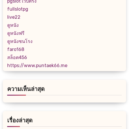
pgslot เว็บตรง
fullslotpg
live22
ดูหนัง
ดูหนังฟรี
ดูหนังชนโรง
faro168
สล็อต456
https://www.puntaek66.me
ความเห็นล่าสุด
เรื่องล่าสุด