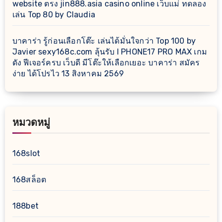
website ตรง jin888.asia casino online เว็บแม่ ทดลอง
เล่น Top 80 by Claudia
บาคาร่า รู้ก่อนเลือกโต๊ะ เล่นได้มั่นใจกว่า Top 100 by
Javier sexy168c.com ลุ้นรับ I PHONE17 PRO MAX เกม
ดัง ฟีเจอร์ครบ เว็บดี มีโต๊ะให้เลือกเยอะ บาคาร่า สมัคร
ง่าย ได้โปรไว 13 สิงหาคม 2569
หมวดหมู่
168slot
168สล็อต
188bet