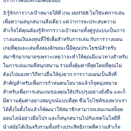
ปราการคงและก็มั่งคั่งยืนยง
3.รู้จักการวางเป้าหมายให้ดี เกม slot168 ไม่ใช่แค่การเล่น
เพื่อความสนุกสนานสิ่งเดียว แต่ว่าการจะประสบความ
สำเร็จได้คุณต้องรู้จักการวางเป้าหมายทั้งคู่รูปแบบเป็นการ
วางแผนเงินลงทุนที่ใช้เพื่อสำหรับการเล่น กับการวางแผน
เกมที่คุณจะเล่นทั้งสองลักษณะนี้มีคุณประโยชน์สำหรับ
สมาชิกมากมายๆเพราะเหตุว่าจะทำให้คุณมีแนวทางสำหรับ
ในการเล่นเกมที่สนุกสนาน รวมทั้งคุ้มค่าที่สุดโดยที่คุณไม่
ต้องไปมองหาวิถีทางอื่นให้ยุ่งยาก การวางแผนเป็นสิ่งที่
สำคัญสำหรับเพื่อการกำหนดนโยบายแล้วก็จุดมุ่งหมาย
สำหรับเพื่อการเล่นเกมของคุณให้ปรับปรุงอย่างยั่งยืน และก็
มีความคุ้มค่าอย่างสมบูรณ์แบบที่สุด ซึ่งเว็บไซต์ของพวกเรา
ได้ตั้งใจตั้งใจแล้วก็พัฒนาให้สมาชิกสามารถเล่นเกมสล็อต
ออนไลน์อย่างมือโปร และก็สนุกสนานไปกับเทคโนโลยีที่
นำสมัยได้เงินจริงรวมทั้งสร้างประสิทธิภาพที่ความสำเร็จ