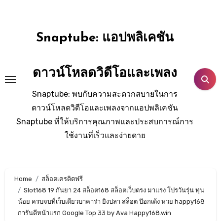
Skip
to
content
Snaptube: แอปพลิเคชัน
ดาวน์โหลดวิดีโอและเพลง
Snaptube: พบกับความสะดวกสบายในการ
ดาวน์โหลดวิดีโอและเพลงจากแอปพลิเคชัน
Snaptube ที่ให้บริการคุณภาพและประสบการณ์การ
ใช้งานที่เร็วและง่ายดาย
Home
สล็อตเครดิตฟรี
Slot168 19 กันยา 24 สล็อต168 สล็อตเว็บตรง มาแรง โปรวันรุ่น ทุน
น้อย ครบจบที่เว็บเดียวบาคาร่า ยิงปลา สล็อต ป๊อกเด้ง หวย happy168
การันตีหน้าแรก Google Top 33 by Ava Happy168.win