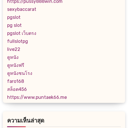
https://pussy888win.com
sexybaccarat
pgslot
pg slot
pgslot เว็บตรง
fullslotpg
live22
ดูหนัง
ดูหนังฟรี
ดูหนังชนโรง
faro168
สล็อต456
https://www.puntaek66.me
ความเห็นล่าสุด