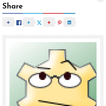
Share