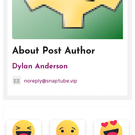
About Post Author
Dylan Anderson
noreply@snaptube.vip