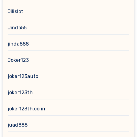
Jilislot
Jinda55
jinda888
Joker123
joker123auto
joker123th
joker123th.co.in
juad888