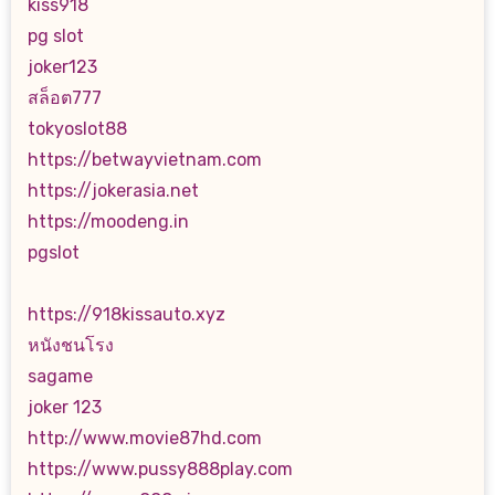
kiss918
pg slot
joker123
สล็อต777
tokyoslot88
https://betwayvietnam.com
https://jokerasia.net
https://moodeng.in
pgslot
https://918kissauto.xyz
หนังชนโรง
sagame
joker 123
http://www.movie87hd.com
https://www.pussy888play.com