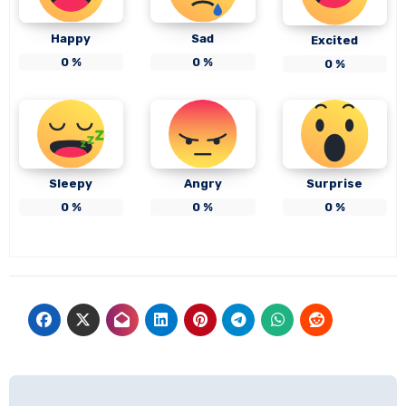
Happy
Sad
Excited
0
%
0
%
0
%
Sleepy
Angry
Surprise
0
%
0
%
0
%
แนะแนว