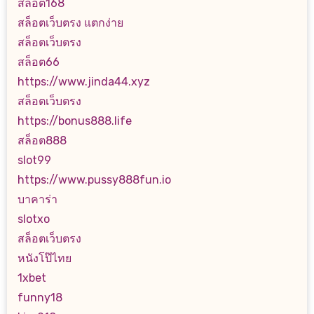
สล็อต168
สล็อตเว็บตรง แตกง่าย
สล็อตเว็บตรง
สล็อต66
https://www.jinda44.xyz
สล็อตเว็บตรง
https://bonus888.life
สล็อต888
slot99
https://www.pussy888fun.io
บาคาร่า
slotxo
สล็อตเว็บตรง
หนังโป๊ไทย
1xbet
funny18