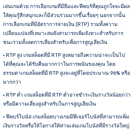
เล่นเกมด้วย การเลือกเกมที่มีธีมและฟีพบร์ที่คุณถูกใจจะมีผล
ให้คุณรู้สึกสนุกและก็มีส่วนร่วมมากขึ้นเรื่อยๆ นอกจากนั้น
การเลือกเกมที่มีอัตราการจ่ายเงิน (RTP) รวมทั้งความ
เปลี่ยนแปลงที่เหมาะสมยังสามารถเพิ่มจังหวะสำหรับการ
ชนะรวมทั้งลดการเสี่ยงสำหรับเพื่อการสูญเสียเงิน
• RTP สูง เกมสล็อตที่มี RTP สูงหมายถึงความน่าจะเป็นไป
ได้ที่คุณจะได้รับคืนมากกว่าในการพนันของคุณ โดย
ธรรมดาเกมสล็อตที่มี RTP สูงจะอยู่ที่โดยประมาณ 96% หรือ
มากกว่า
• RTP ต่ำ เกมสล็อตที่มี RTP ต่ำอาจชำระเงินรางวัลน้อยกว่า
หรือมีความเสี่ยงสูงสำหรับในการสูญเสียเงิน
• ฟีพบร์โบนัส เกมสล็อตบางเกมมีฟีเจอร์โบนัสที่สามารถเพิ่ม
เงินรางวัลหรือให้โอกาสให้ท่านเล่นเกมโบนัสที่มีรางวัลใหญ่