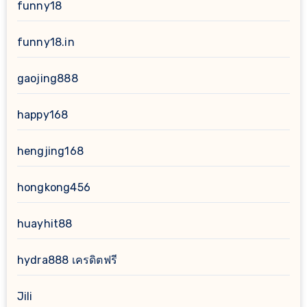
funny18
funny18.in
gaojing888
happy168
hengjing168
hongkong456
huayhit88
hydra888 เครดิตฟรี
Jili