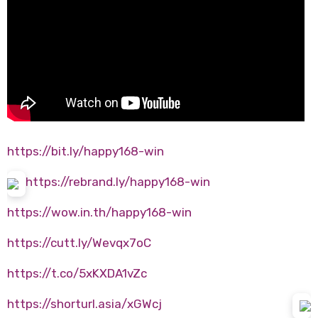
https://bit.ly/happy168-win
https://rebrand.ly/happy168-win
https://wow.in.th/happy168-win
https://cutt.ly/Wevqx7oC
https://t.co/5xKXDA1vZc
https://shorturl.asia/xGWcj