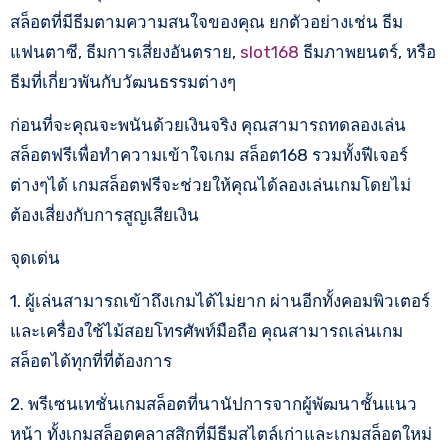
สล็อตที่มีธีมตามความสนใจของคุณ ยกตัวอย่างเช่น ธีม
แฟนตาซี, ธีมการเสี่ยงอันตราย,
slot168
ธีมภาพยนตร์, หรือ
ธีมที่เกี่ยวพันกับวัฒนธรรมต่างๆ
ก่อนที่จะคุณจะพนันด้วยเงินจริง คุณสามารถทดลองเล่น
สล็อตฟรีเพื่อทำความเข้าใจเกม สล็อต168 รวมทั้งฟีเจอร์
ต่างๆได้ เกมสล็อตฟรีจะช่วยให้คุณได้ลองเล่นเกมโดยไม่
ต้องเสี่ยงกับการสูญเสียเงิน
จุดเด่น
1. ผู้เล่นสามารถเข้าถึงเกมได้ไม่ยาก ผ่านอีกทั้งคอมพิวเตอร์
และเครื่องใช้ไม้สอยโทรศัพท์มือถือ คุณสามารถเล่นเกม
สล็อตได้ทุกที่ที่ต้องการ
2. พรีเซนเทชั่นเกมสล็อตที่นานัปการจากผู้พัฒนาชั้นแนว
หน้า ทั้งเกมสล็อตคลาสสิกที่มีธีมสไตล์เก่าและเกมสล็อตใหม่