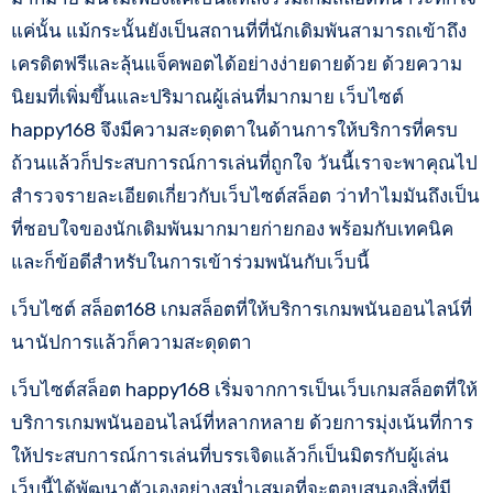
แค่นั้น แม้กระนั้นยังเป็นสถานที่ที่นักเดิมพันสามารถเข้าถึง
เครดิตฟรีและลุ้นแจ็คพอตได้อย่างง่ายดายด้วย ด้วยความ
นิยมที่เพิ่มขึ้นและปริมาณผู้เล่นที่มากมาย เว็บไซต์
happy168 จึงมีความสะดุดตาในด้านการให้บริการที่ครบ
ถ้วนแล้วก็ประสบการณ์การเล่นที่ถูกใจ วันนี้เราจะพาคุณไป
สำรวจรายละเอียดเกี่ยวกับเว็บไซต์สล็อต ว่าทำไมมันถึงเป็น
ที่ชอบใจของนักเดิมพันมากมายก่ายกอง พร้อมกับเทคนิค
และก็ข้อดีสำหรับในการเข้าร่วมพนันกับเว็บนี้
เว็บไซต์ สล็อต168 เกมสล็อตที่ให้บริการเกมพนันออนไลน์ที่
นานัปการแล้วก็ความสะดุดตา
เว็บไซต์สล็อต happy168 เริ่มจากการเป็นเว็บเกมสล็อตที่ให้
บริการเกมพนันออนไลน์ที่หลากหลาย ด้วยการมุ่งเน้นที่การ
ให้ประสบการณ์การเล่นที่บรรเจิดแล้วก็เป็นมิตรกับผู้เล่น
เว็บนี้ได้พัฒนาตัวเองอย่างสม่ำเสมอที่จะตอบสนองสิ่งที่มี