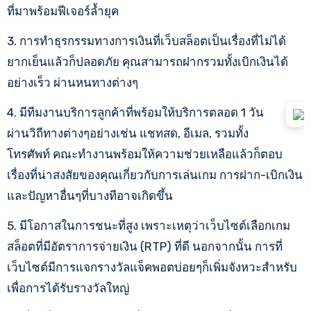
ที่มาพร้อมฟีเจอร์ล้ำยุค
3. การทำธุรกรรมทางการเงินที่เว็บสล็อตเป็นเรื่องที่ไม่ได้
ยากเย็นแล้วก็ปลอดภัย คุณสามารถฝากรวมทั้งเบิกเงินได้
อย่างเร็ว ผ่านหนทางต่างๆ
4. มีทีมงานบริการลูกค้าที่พร้อมให้บริการตลอด 1 วัน
ผ่านวิถีทางต่างๆอย่างเช่น แชทสด, อีเมล, รวมทั้ง
โทรศัพท์ คณะทำงานพร้อมให้ความช่วยเหลือแล้วก็ตอบ
เรื่องที่น่าสงสัยของคุณเกี่ยวกับการเล่นเกม การฝาก-เบิกเงิน
และปัญหาอื่นๆที่บางทีอาจเกิดขึ้น
5. มีโอกาสในการชนะที่สูง เพราะเหตุว่าเว็บไซต์เลือกเกม
สล็อตที่มีอัตราการจ่ายเงิน (RTP) ที่ดี นอกจากนั้น การที่
เว็บไซต์มีการแจกรางวัลแจ็คพอตบ่อยๆก็เพิ่มจังหวะสำหรับ
เพื่อการได้รับรางวัลใหญ่