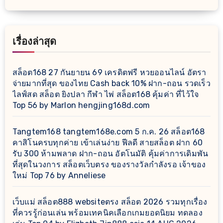
เรื่องล่าสุด
สล็อต168 27 กันยายน 69 เครดิตฟรี หวยออนไลน์ อัตรา
จ่ายมากที่สุด ของไทย Cash back 10% ฝาก-ถอน รวดเร็ว
ไลฟ์สด สล็อต ยิงปลา กีฬา ไพ่ สล็อต168 คุ้มค่า ที่ไว้ใจ
Top 56 by Marlon hengjing168d.com
Tangtem168 tangtem168e.com 5 ก.ค. 26 สล็อต168
คาสิโนครบทุกค่าย เข้าเล่นง่าย ฟีลดี สายสล็อต ฝาก 60
รับ 300 ห้ามพลาด ฝาก-ถอน อัตโนมัติ คุ้มค่าการเดิมพัน
ที่สุดในวงการ สล็อตเว็บตรง ของรางวัลกำลังรอ เจ้าของ
ใหม่ Top 76 by Anneliese
เว็บแม่ สล็อต888 websiteตรง สล็อต 2026 รวมทุกเรื่อง
ที่ควรรู้ก่อนเล่น พร้อมเทคนิคเลือกเกมยอดนิยม ทดลอง