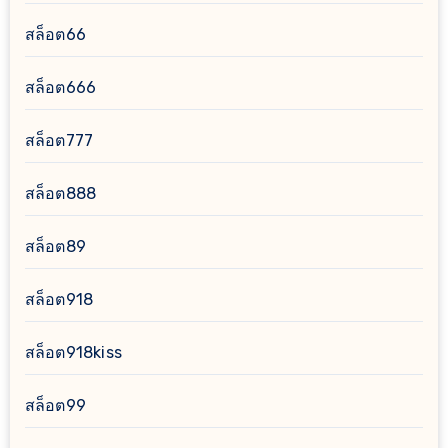
สล็อต66
สล็อต666
สล็อต777
สล็อต888
สล็อต89
สล็อต918
สล็อต918kiss
สล็อต99