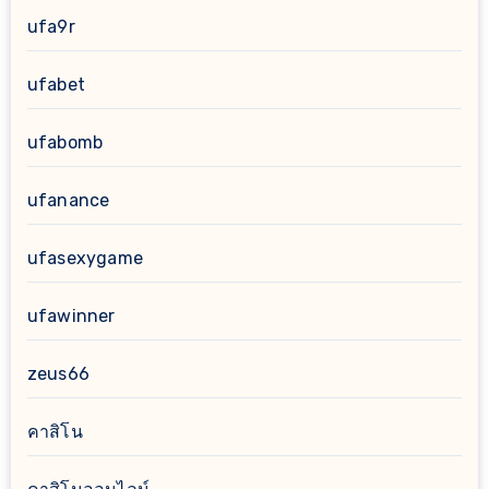
ufa9r
ufabet
ufabomb
ufanance
ufasexygame
ufawinner
zeus66
คาสิโน