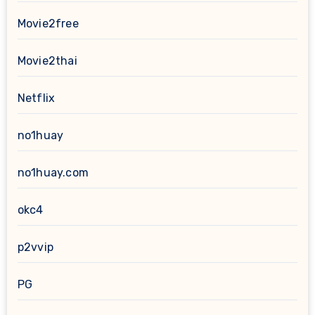
Movie2free
Movie2thai
Netflix
no1huay
no1huay.com
okc4
p2vvip
PG