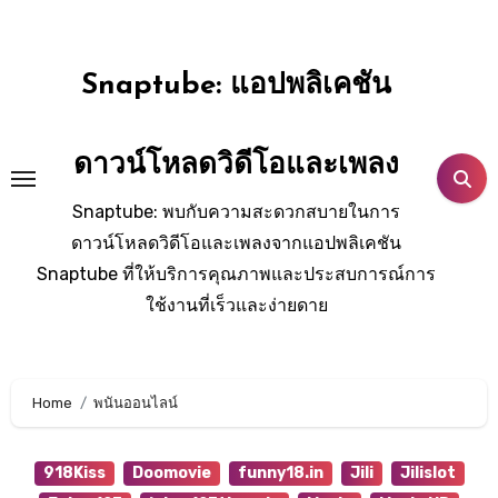
Skip
to
content
Snaptube: แอปพลิเคชัน
ดาวน์โหลดวิดีโอและเพลง
Snaptube: พบกับความสะดวกสบายในการ
ดาวน์โหลดวิดีโอและเพลงจากแอปพลิเคชัน
Snaptube ที่ให้บริการคุณภาพและประสบการณ์การ
ใช้งานที่เร็วและง่ายดาย
Home
พนันออนไลน์
918Kiss
Doomovie
funny18.in
Jili
Jilislot