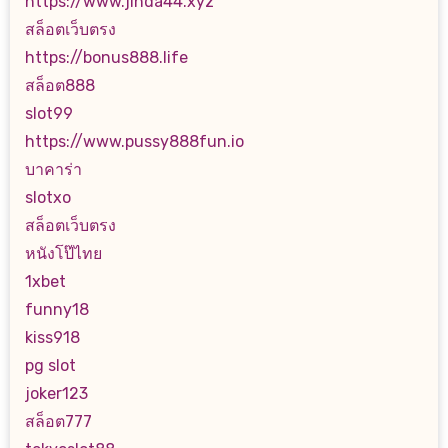
https://www.jinda44.xyz
สล็อตเว็บตรง
https://bonus888.life
สล็อต888
slot99
https://www.pussy888fun.io
บาคาร่า
slotxo
สล็อตเว็บตรง
หนังโป๊ไทย
1xbet
funny18
kiss918
pg slot
joker123
สล็อต777