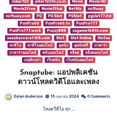
Joker123
joker123th.co.in
Movie
Movie HD
Movie2free
Movie2thai
Netflix
no1huay
no1huay.com
PG
PG Slot
PGSlot
pgslot77.ltd
PunPro66
PunPro66.tv
PunPro777
PunPro777.work
Pussy888
sagame168th.com
sexybaccarat168.com
Slot
Slot Online
Slotxo
คาสิโน
คาสิโนออนไลน์
ดูหนัง
ดูหนังฟรี
บาคาร่า
บาคาร่าออนไลน์
พนันออนไลน์
สล็อต
สล็อตออนไลน์
เกมยิงปลา
เว็บพนัน
เว็บพนันออนไลน์
Snaptube: แอปพลิเคชัน
ดาวน์โหลดวิดีโอและเพลง
Dylan Anderson
13 เมษายน 2024
0 Comments
โหลดวีดีโอ ทุก …