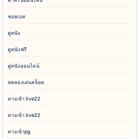
คาสิโนออนไลน์
ซอยเบท
ดูหนัง
ดูหนังฟรี
ดูหนังออนไลน์
ทดลองเล่นสล็อต
ทางเข้า live22
ทางเข้า live22
ทางเข้าpg