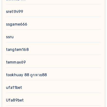
sretthi99
ssgame666
ssru
tangtem168
temmax69
tookhuay 88 ถูกหวย88
ufa11bet
Ufa89bet