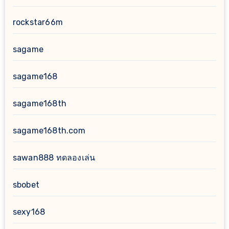
rockstar66m
sagame
sagame168
sagame168th
sagame168th.com
sawan888 ทดลองเล่น
sbobet
sexy168