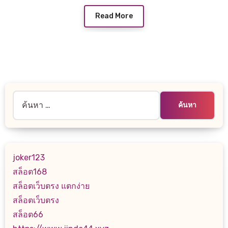
Read More
ค้นหา
สำหรับ:
joker123
สล็อต168
สล็อตเว็บตรง แตกง่าย
สล็อตเว็บตรง
สล็อต66