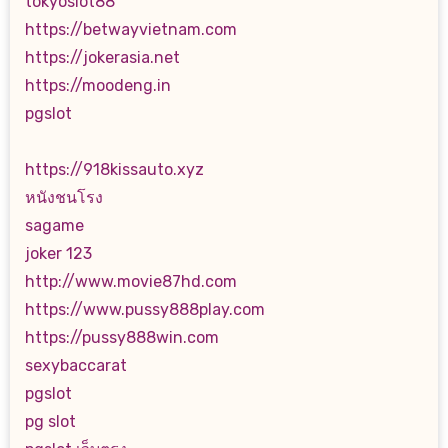
tokyoslot88
https://betwayvietnam.com
https://jokerasia.net
https://moodeng.in
pgslot
https://918kissauto.xyz
หนังชนโรง
sagame
joker 123
http://www.movie87hd.com
https://www.pussy888play.com
https://pussy888win.com
sexybaccarat
pgslot
pg slot