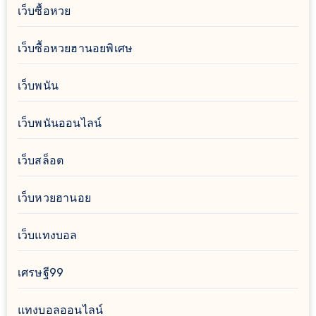
เว็บซื้อหวย
เว็บซื้อหวยฮานอยพิเศษ
เว็บพนัน
เว็บพนันออนไลน์
เว็บสล็อต
เว็บหวยฮานอย
เว็บแทงบอล
เศรษฐี99
แทงบอลออนไลน์