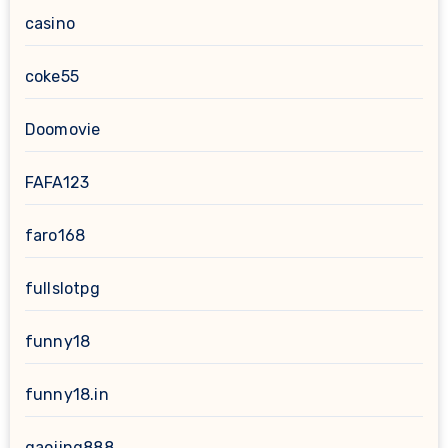
casino
coke55
Doomovie
FAFA123
faro168
fullslotpg
funny18
funny18.in
gaojing888