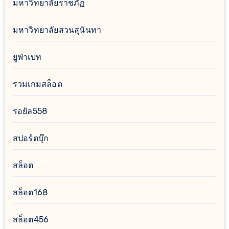
มหาวิทยาลัยราชภัฏ
มหาวิทยาลัยสวนสุนันทา
ยูฟ่าเบท
รวมเกมสล็อต
รอยัล558
สปอร์ตบุ๊ก
สล็อต
สล็อต168
สล็อต456