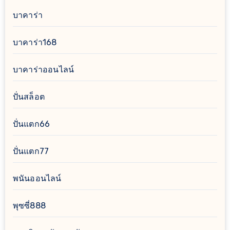
บาคาร่า
บาคาร่า168
บาคาร่าออนไลน์
ปั่นสล็อต
ปั่นแตก66
ปั่นแตก77
พนันออนไลน์
พุซซี่888