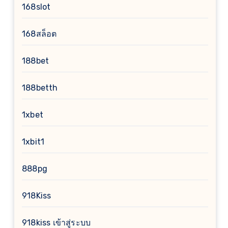
168slot
168สล็อต
188bet
188betth
1xbet
1xbit1
888pg
918Kiss
918kiss เข้าสู่ระบบ