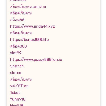
สล็อตเว็บตรง แตกง่าย
สล็อตเว็บตรง
สล็อต66
https://www.jinda44.xyz
สล็อตเว็บตรง
https://bonus888.life
สล็อต888
slot99
https://www.pussy888fun.io
บาคาร่า
slotxo
สล็อตเว็บตรง
หนังโป๊ไทย
1xbet
funny18
kiss918