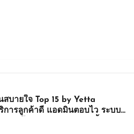
ล่นสบายใจ Top 15 by Yetta
บริการลูกค้าดี แอดมินตอบไว ระบบ
ุก โบนัสแน่น เล่นเพลินทั้งวัน 18