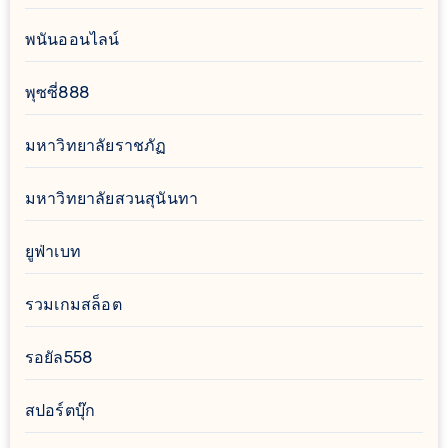
พนันออนไลน์
พุซซี่888
มหาวิทยาลัยราชภัฏ
มหาวิทยาลัยสวนสุนันทา
ยูฟ่าเบท
รวมเกมสล็อต
รอยัล558
สปอร์ตบุ๊ก