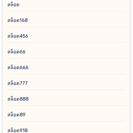
สล็อต
สล็อต168
สล็อต456
สล็อต66
สล็อต666
สล็อต777
สล็อต888
สล็อต89
สล็อต918