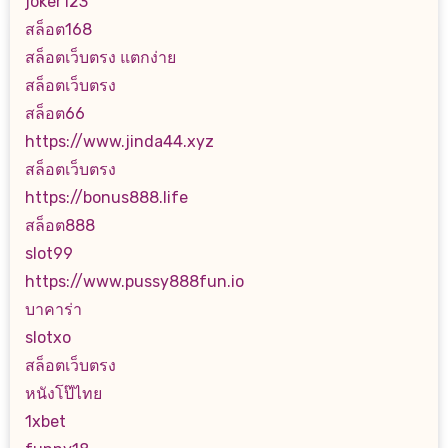
joker123
สล็อต168
สล็อตเว็บตรง แตกง่าย
สล็อตเว็บตรง
สล็อต66
https://www.jinda44.xyz
สล็อตเว็บตรง
https://bonus888.life
สล็อต888
slot99
https://www.pussy888fun.io
บาคาร่า
slotxo
สล็อตเว็บตรง
หนังโป๊ไทย
1xbet