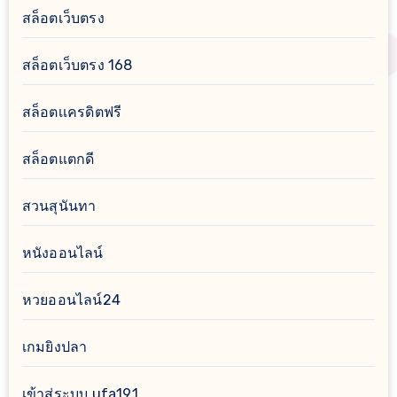
สล็อตเว็บตรง
สล็อตเว็บตรง 168
สล็อตเเครดิตฟรี
สล็อตแตกดี
สวนสุนันทา
หนังออนไลน์
หวยออนไลน์24
เกมยิงปลา
เข้าสู่ระบบ ufa191