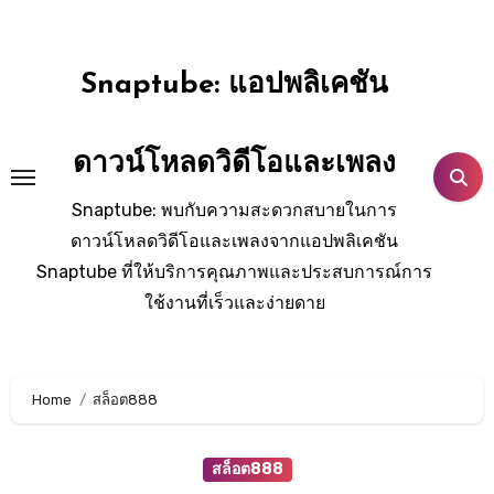
Skip
to
content
Snaptube: แอปพลิเคชัน
ดาวน์โหลดวิดีโอและเพลง
Snaptube: พบกับความสะดวกสบายในการ
ดาวน์โหลดวิดีโอและเพลงจากแอปพลิเคชัน
Snaptube ที่ให้บริการคุณภาพและประสบการณ์การ
ใช้งานที่เร็วและง่ายดาย
Home
สล็อต888
สล็อต888