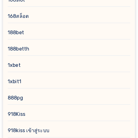
168สล็อต
188bet
188betth
1xbet
1xbit1
888pg
918Kiss
918kiss เข้าสู่ระบบ