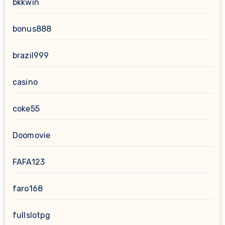
bkkwin
bonus888
brazil999
casino
coke55
Doomovie
FAFA123
faro168
fullslotpg