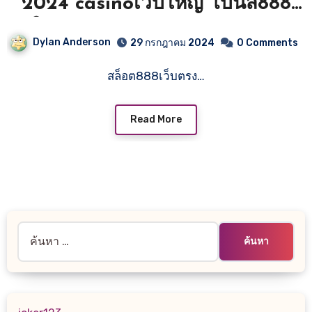
2024 casinoเว็บใหญ่ โบนัส888
ใหม่ล่าสุด Top 41 by Pamala
Dylan Anderson
29 กรกฎาคม 2024
0 Comments
สล็อต888 bonus888.live 31
สล็อต888เว็บตรง…
Read More
ค้นหา
สำหรับ: