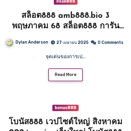
สล็อต888
สล็อต888 amb888.bio 3
พฤษภาคม 68 สล็อต888 การัน
ตีจาก GAMBLING เทิร์นเดียวถอน
Dylan Anderson
27 เมษายน 2025
0 Comments
ได้ไม่อั้น รองรับ True wallet รวม
จุดเด่นของการเป…
เกมฮิต เล่นง่าย มือใหม่ก็เล่นได้
สล็อต888 สมัครง่ายๆแค่คลิ๊กเดียว
Read More
Top 92 by Newton
bonus888
โบนัส888 เวปไซต์ใหญ่ สิงหาคม