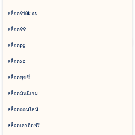
สล็อต918kiss
สล็อต99
สล็อตpg
สล็อตxo
สล็อตพุซซี่
สล็อตมันนี่เกม
สล็อตออนไลน์
สล็อตเครดิตฟรี