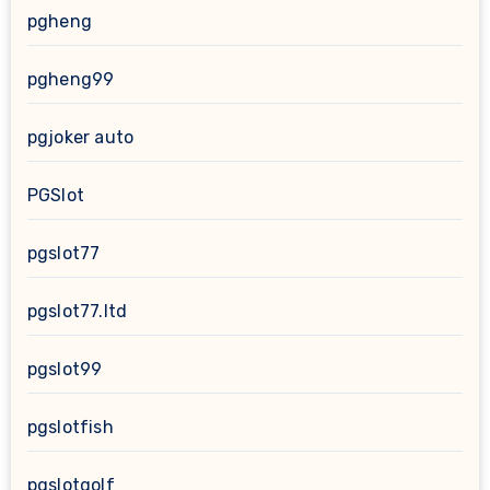
pgheng
pgheng99
pgjoker auto
PGSlot
pgslot77
pgslot77.ltd
pgslot99
pgslotfish
pgslotgolf