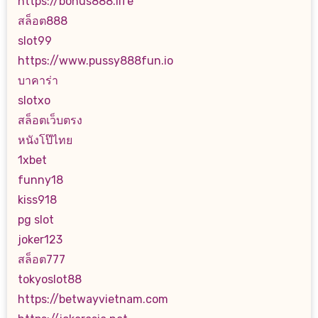
https://bonus888.life
สล็อต888
slot99
https://www.pussy888fun.io
บาคาร่า
slotxo
สล็อตเว็บตรง
หนังโป๊ไทย
1xbet
funny18
kiss918
pg slot
joker123
สล็อต777
tokyoslot88
https://betwayvietnam.com