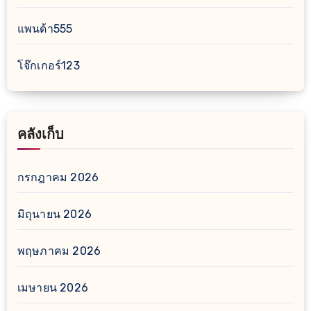
แพนด้า555
โจ๊กเกอร์123
คลังเก็บ
กรกฎาคม 2026
มิถุนายน 2026
พฤษภาคม 2026
เมษายน 2026