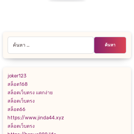
ค้นหา
สำหรับ:
joker123
สล็อต168
สล็อตเว็บตรง แตกง่าย
สล็อตเว็บตรง
สล็อต66
https://www.jinda44.xyz
สล็อตเว็บตรง