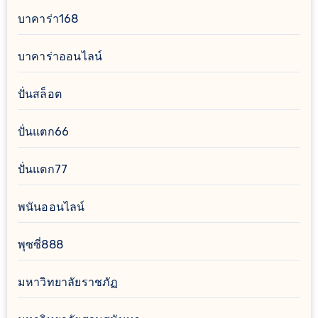
บาคาร่า168
บาคาร่าออนไลน์
ปั่นสล็อต
ปั่นแตก66
ปั่นแตก77
พนันออนไลน์
พุซซี่888
มหาวิทยาลัยราชภัฏ