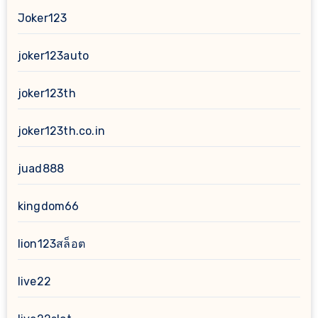
Joker123
joker123auto
joker123th
joker123th.co.in
juad888
kingdom66
lion123สล็อต
live22