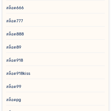
สล็อต666
สล็อต777
สล็อต888
สล็อต89
สล็อต918
สล็อต918kiss
สล็อต99
สล็อตpg