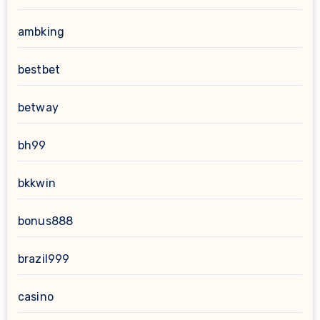
ambking
bestbet
betway
bh99
bkkwin
bonus888
brazil999
casino