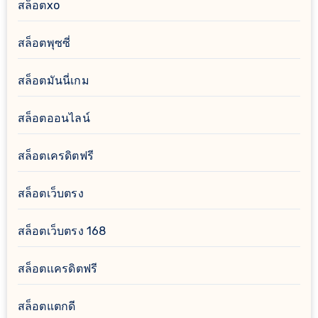
สล็อตxo
สล็อตพุซซี่
สล็อตมันนี่เกม
สล็อตออนไลน์
สล็อตเครดิตฟรี
สล็อตเว็บตรง
สล็อตเว็บตรง 168
สล็อตเเครดิตฟรี
สล็อตแตกดี