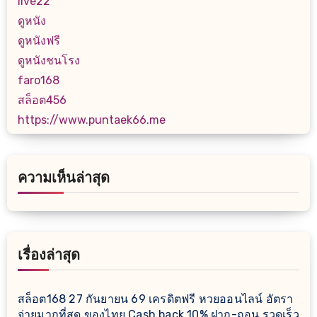
live22
ดูหนัง
ดูหนังฟรี
ดูหนังชนโรง
faro168
สล็อต456
https://www.puntaek66.me
ความเห็นล่าสุด
เรื่องล่าสุด
สล็อต168 27 กันยายน 69 เครดิตฟรี หวยออนไลน์ อัตรา
จ่ายมากที่สุด ของไทย Cash back 10% ฝาก-ถอน รวดเร็ว