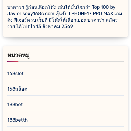
บาคาร่า รู้ก่อนเลือกโต๊ะ เล่นได้มั่นใจกว่า Top 100 by
Javier sexy168c.com ลุ้นรับ I PHONE17 PRO MAX เกม
ดัง ฟีเจอร์ครบ เว็บดี มีโต๊ะให้เลือกเยอะ บาคาร่า สมัคร
ง่าย ได้โปรไว 13 สิงหาคม 2569
หมวดหมู่
168slot
168สล็อต
188bet
188betth