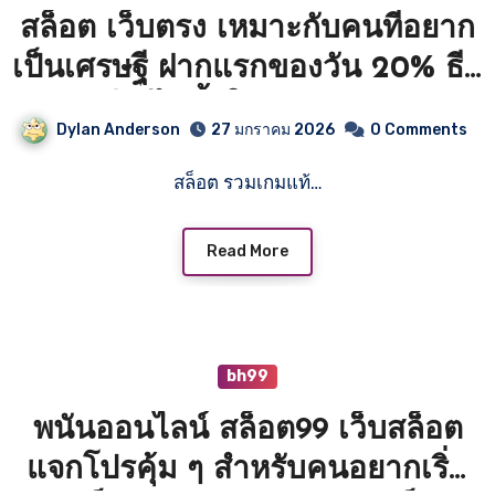
สล็อต เว็บตรง เหมาะกับคนที่อยาก
เป็นเศรษฐี ฝากแรกของวัน 20% ธีม
เกม ยูนีค ไม่ซ้ำใคร ทันสมัย คุยกับ
Dylan Anderson
27 มกราคม 2026
0 Comments
ใคร ก็ไม่เอ้าท์ สล็อต99 อยาก
สล็อต รวมเกมแท้…
กระเป๋าหนัก สมัครเลย Top 14 by
Mel St99d.com 12 ก.พ. 2026
Read More
bh99
พนันออนไลน์ สล็อต99 เว็บสล็อต
แจกโปรคุ้ม ๆ สำหรับคนอยากเริ่ม