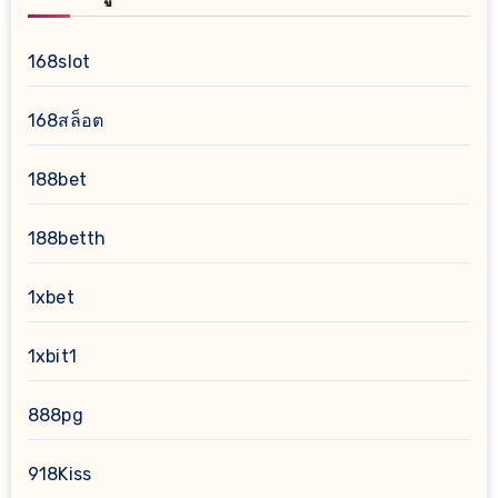
168slot
168สล็อต
188bet
188betth
1xbet
1xbit1
888pg
918Kiss