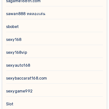
sagame168th.com
sawan888 ทดลองเล่น
sbobet
sexy168
sexy168vip
sexyauto168
sexybaccarat168.com
sexygame992
Slot