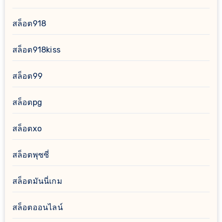
สล็อต918
สล็อต918kiss
สล็อต99
สล็อตpg
สล็อตxo
สล็อตพุซซี่
สล็อตมันนี่เกม
สล็อตออนไลน์