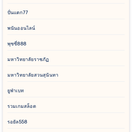
ปั่นแตก77
พนันออนไลน์
พุซซี่888
มหาวิทยาลัยราชภัฏ
มหาวิทยาลัยสวนสุนันทา
ยูฟ่าเบท
รวมเกมสล็อต
รอยัล558