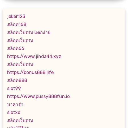
joker123
สล็อต168
สล็อตเว็บตรง แตกง่าย
สล็อตเว็บตรง
สล็อต66
https://www.jinda44.xyz
สล็อตเว็บตรง
https://bonus888.life
สล็อต888
slot99
https://www.pussy888fun.io
บาคาร่า
slotxo
สล็อตเว็บตรง