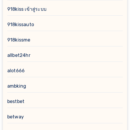
918kiss เข้าสู่ระบบ
918kissauto
918kissme
allbet24hr
alot666
ambking
bestbet
betway