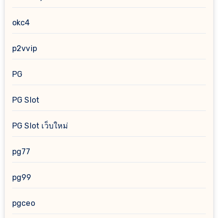
okc4
p2vvip
PG
PG Slot
PG Slot เว็บใหม่
pg77
pg99
pgceo