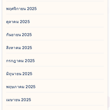
พฤศจิกายน 2025
ตุลาคม 2025
กันยายน 2025
สิงหาคม 2025
กรกฎาคม 2025
มิถุนายน 2025
พฤษภาคม 2025
เมษายน 2025