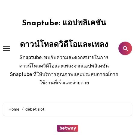
Skip
to
content
Snaptube: แอปพลิเคชัน
ดาวน์โหลดวิดีโอและเพลง
Snaptube: พบกับความสะดวกสบายในการ
ดาวน์โหลดวิดีโอและเพลงจากแอปพลิเคชัน
Snaptube ที่ให้บริการคุณภาพและประสบการณ์การ
ใช้งานที่เร็วและง่ายดาย
Home
debet slot
betway