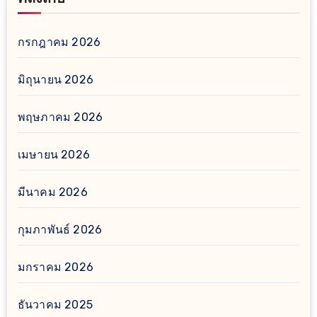
กรกฎาคม 2026
มิถุนายน 2026
พฤษภาคม 2026
เมษายน 2026
มีนาคม 2026
กุมภาพันธ์ 2026
มกราคม 2026
ธันวาคม 2025