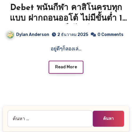
Debet พนันกีฬา คาสิโนครบทุก
แบบ ฝากถอนออโต้ ไม่มีขั้นต่ำ 1
December 25 เว็บไซต์ ตรง พนัน
Dylan Anderson
2 ธันวาคม 2025
0 Comments
ออนไลน์ เว็บใหญ่ เครดิตฟรี Top
อยู่ดีๆก็ลองเล่…
56 by Robt
Read More
ค้นหา
สำหรับ: