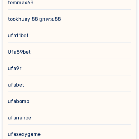
temmax69
tookhuay 88 ถูกหวย88
ufa11bet
Ufa89bet
ufa9r
ufabet
ufabomb
ufanance
ufasexygame