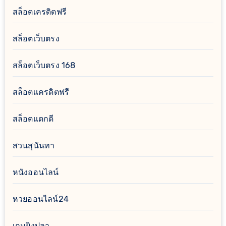
สล็อตเครดิตฟรี
สล็อตเว็บตรง
สล็อตเว็บตรง 168
สล็อตเเครดิตฟรี
สล็อตแตกดี
สวนสุนันทา
หนังออนไลน์
หวยออนไลน์24
เกมยิงปลา