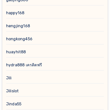
happy168
hengjing168
hongkong456
huayhit88
hydra888 เครดิตฟรี
Jili
Jilislot
Jinda55