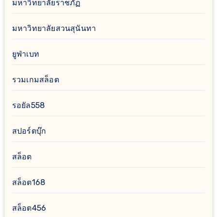
มหาวิทยาลัยราชภัฏ
มหาวิทยาลัยสวนสุนันทา
ยูฟ่าเบท
รวมเกมสล็อต
รอยัล558
สปอร์ตบุ๊ก
สล็อต
สล็อต168
สล็อต456