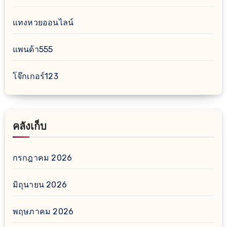
แทงหวยออนไลน์
แพนด้า555
โจ๊กเกอร์123
คลังเก็บ
กรกฎาคม 2026
มิถุนายน 2026
พฤษภาคม 2026