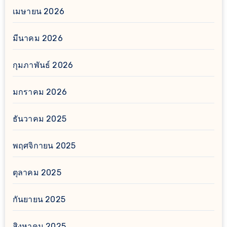
เมษายน 2026
มีนาคม 2026
กุมภาพันธ์ 2026
มกราคม 2026
ธันวาคม 2025
พฤศจิกายน 2025
ตุลาคม 2025
กันยายน 2025
สิงหาคม 2025