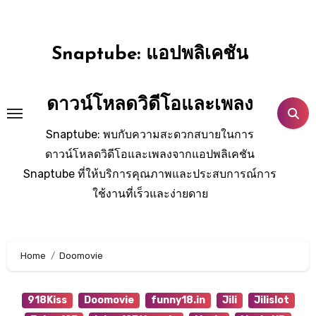
Skip
to
content
Snaptube: แอปพลิเคชัน
ดาวน์โหลดวิดีโอและเพลง
Snaptube: พบกับความสะดวกสบายในการ
ดาวน์โหลดวิดีโอและเพลงจากแอปพลิเคชัน
Snaptube ที่ให้บริการคุณภาพและประสบการณ์การ
ใช้งานที่เร็วและง่ายดาย
Home
Doomovie
918Kiss
Doomovie
funny18.in
Jili
Jilislot