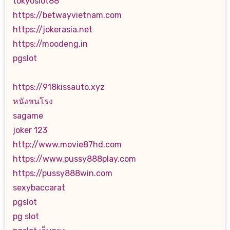
tokyoslot88
https://betwayvietnam.com
https://jokerasia.net
https://moodeng.in
pgslot
https://918kissauto.xyz
หนังชนโรง
sagame
joker 123
http://www.movie87hd.com
https://www.pussy888play.com
https://pussy888win.com
sexybaccarat
pgslot
pg slot