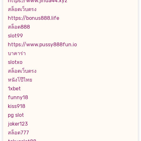
https://www.jinda44.xyz
สล็อตเว็บตรง
https://bonus888.life
สล็อต888
slot99
https://www.pussy888fun.io
บาคาร่า
slotxo
สล็อตเว็บตรง
หนังโป๊ไทย
1xbet
funny18
kiss918
pg slot
joker123
สล็อต777