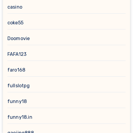
casino
coke55
Doomovie
FAFA123
faro168
fullslotpg
funny18
funny18.in
gaojing888