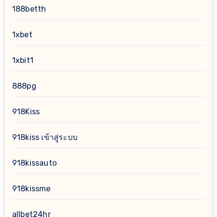
188betth
1xbet
1xbit1
888pg
918Kiss
918kiss เข้าสู่ระบบ
918kissauto
918kissme
allbet24hr