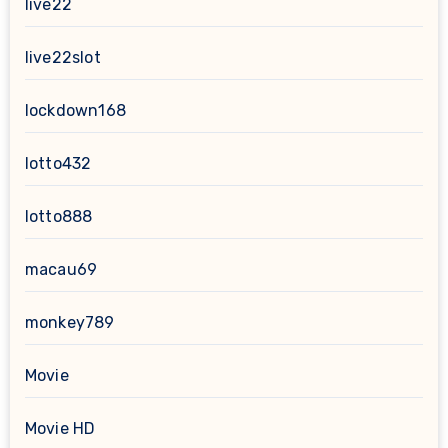
live22
live22slot
lockdown168
lotto432
lotto888
macau69
monkey789
Movie
Movie HD