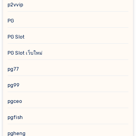
p2vvip
PG
PG Slot
PG Slot เว็บใหม่
pg77
pg99
pgceo
pgfish
pgheng