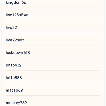
kingdom66
lion123สล็อต
live22
live22slot
lockdown168
lotto432
lotto888
macau69
monkey789