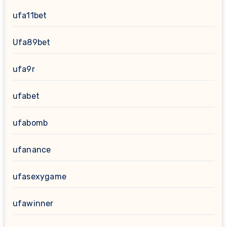
ufa11bet
Ufa89bet
ufa9r
ufabet
ufabomb
ufanance
ufasexygame
ufawinner