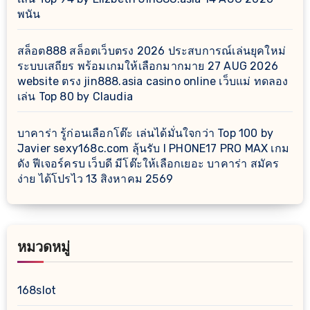
พนัน
สล็อต888 สล็อตเว็บตรง 2026 ประสบการณ์เล่นยุคใหม่
ระบบเสถียร พร้อมเกมให้เลือกมากมาย 27 AUG 2026
website ตรง jin888.asia casino online เว็บแม่ ทดลอง
เล่น Top 80 by Claudia
บาคาร่า รู้ก่อนเลือกโต๊ะ เล่นได้มั่นใจกว่า Top 100 by
Javier sexy168c.com ลุ้นรับ I PHONE17 PRO MAX เกม
ดัง ฟีเจอร์ครบ เว็บดี มีโต๊ะให้เลือกเยอะ บาคาร่า สมัคร
ง่าย ได้โปรไว 13 สิงหาคม 2569
หมวดหมู่
168slot