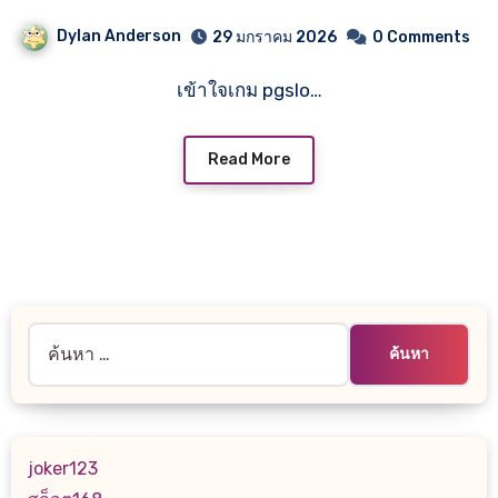
เร็ว เล่นลื่นทุกค่าย เว็บตรง
Dylan Anderson
29 มกราคม 2026
0 Comments
pgslotfish4.com เครดิตฟรี Top 85
เข้าใจเกม pgslo…
by Jaxon 2 เว็บใหญ่ กุมภาพันธ์
2569
Read More
ค้นหา
สำหรับ:
joker123