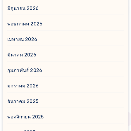
มิถุนายน 2026
พฤษภาคม 2026
เมษายน 2026
มีนาคม 2026
กุมภาพันธ์ 2026
มกราคม 2026
ธันวาคม 2025
พฤศจิกายน 2025