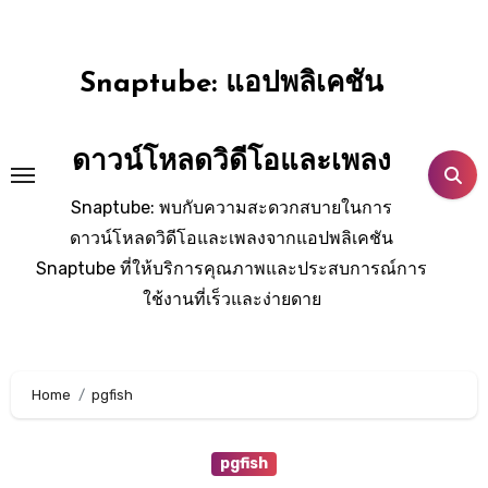
Skip
to
content
Snaptube: แอปพลิเคชัน
ดาวน์โหลดวิดีโอและเพลง
Snaptube: พบกับความสะดวกสบายในการ
ดาวน์โหลดวิดีโอและเพลงจากแอปพลิเคชัน
Snaptube ที่ให้บริการคุณภาพและประสบการณ์การ
ใช้งานที่เร็วและง่ายดาย
Home
pgfish
pgfish