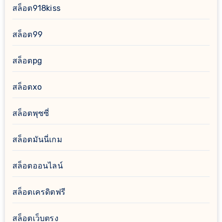
สล็อต918kiss
สล็อต99
สล็อตpg
สล็อตxo
สล็อตพุซซี่
สล็อตมันนี่เกม
สล็อตออนไลน์
สล็อตเครดิตฟรี
สล็อตเว็บตรง