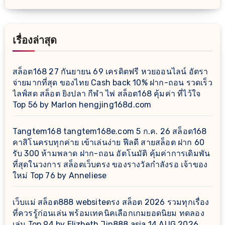
เรื่องล่าสุด
สล็อต168 27 กันยายน 69 เครดิตฟรี หวยออนไลน์ อัตรา
จ่ายมากที่สุด ของไทย Cash back 10% ฝาก-ถอน รวดเร็ว
ไลฟ์สด สล็อต ยิงปลา กีฬา ไพ่ สล็อต168 คุ้มค่า ที่ไว้ใจ
Top 56 by Marlon hengjing168d.com
Tangtem168 tangtem168e.com 5 ก.ค. 26 สล็อต168
คาสิโนครบทุกค่าย เข้าเล่นง่าย ฟีลดี สายสล็อต ฝาก 60
รับ 300 ห้ามพลาด ฝาก-ถอน อัตโนมัติ คุ้มค่าการเดิมพัน
ที่สุดในวงการ สล็อตเว็บตรง ของรางวัลกำลังรอ เจ้าของ
ใหม่ Top 76 by Anneliese
เว็บแม่ สล็อต888 websiteตรง สล็อต 2026 รวมทุกเรื่อง
ที่ควรรู้ก่อนเล่น พร้อมเทคนิคเลือกเกมยอดนิยม ทดลอง
เล่น Top 94 by Elizbeth Jin888.asia 14 AUG 2026