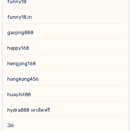
funny18
funny18.in
gaojing888
happy168
hengjing168
hongkong456
huayhit88
hydra888 เครดิตฟรี
Jili