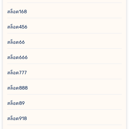
สล็อต168
สล็อต456
สล็อต66
สล็อต666
สล็อต777
สล็อต888
สล็อต89
สล็อต918