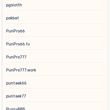
pgslotth
pokbet
PunPro66
PunPro66.tv
PunPro777
PunPro777.work
puntaek66
puntaek77
Pussy888