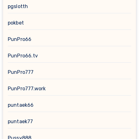
pgslotth
pokbet
PunPro66
PunPro66.tv
PunPro777
PunPro777.work
puntaek66
puntaek77
Pussy888