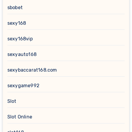
sbobet
sexy168
sexy168vip
sexyauto168
sexybaccarat168.com
sexygame992
Slot
Slot Online