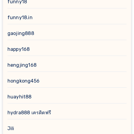
funny18
funny18.in
gaojing888
happy168
hengjing168
hongkong456
huayhit88
hydra888 เครดิตฟรี
Jili