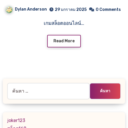
จ่ายจริง เข้าสู่ระบบ สล็อตpg ไม่มี
Dylan Anderson
29 มกราคม 2025
0 Comments
ขั้นต่ำเล่นง่าย พร้อมทำกำไร ทาง
เกมสล็อตออนไลน์…
เข้าpg แจกอังเปาไม่อั้น Top 9 by
Stevie
Read More
ค้นหา
สำหรับ:
joker123