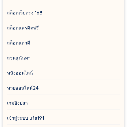
สล็อตเว็บตรง 168
สล็อตเเครดิตฟรี
สล็อตแตกดี
สวนสุนันทา
หนังออนไลน์
หวยออนไลน์24
เกมยิงปลา
เข้าสู่ระบบ ufa191