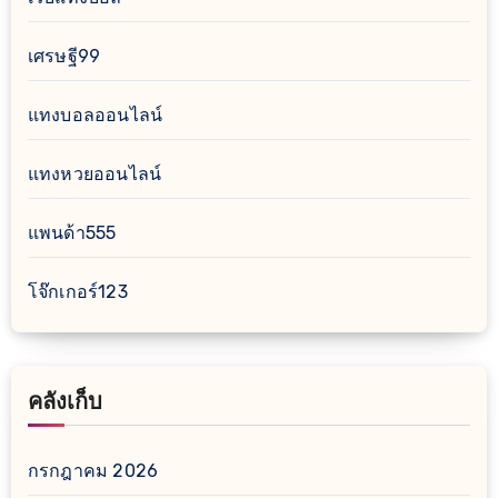
เศรษฐี99
แทงบอลออนไลน์
แทงหวยออนไลน์
แพนด้า555
โจ๊กเกอร์123
คลังเก็บ
กรกฎาคม 2026