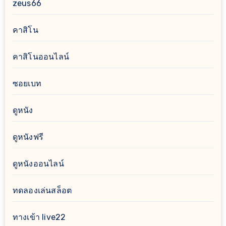
zeus66
คาสิโน
คาสิโนออนไลน์
ซอยเบท
ดูหนัง
ดูหนังฟรี
ดูหนังออนไลน์
ทดลองเล่นสล็อต
ทางเข้า live22