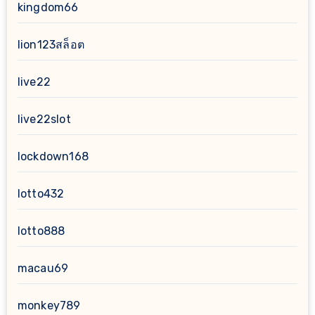
kingdom66
lion123สล็อต
live22
live22slot
lockdown168
lotto432
lotto888
macau69
monkey789