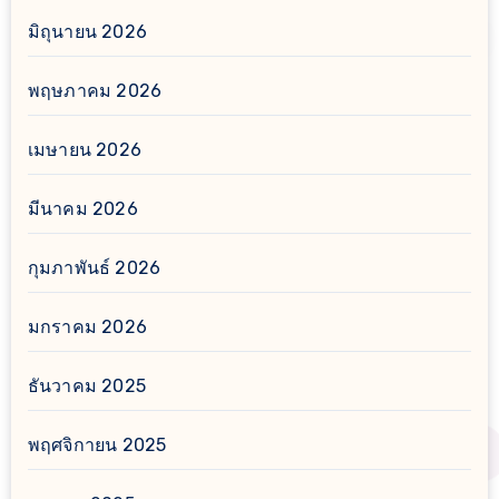
มิถุนายน 2026
พฤษภาคม 2026
เมษายน 2026
มีนาคม 2026
กุมภาพันธ์ 2026
มกราคม 2026
ธันวาคม 2025
พฤศจิกายน 2025