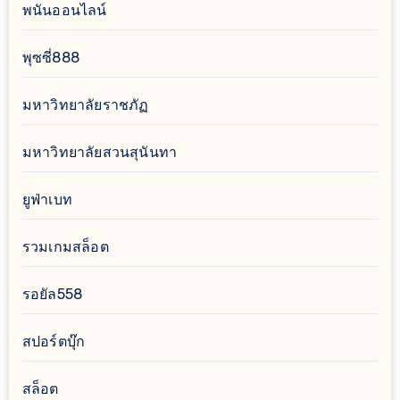
พนันออนไลน์
พุซซี่888
มหาวิทยาลัยราชภัฏ
มหาวิทยาลัยสวนสุนันทา
ยูฟ่าเบท
รวมเกมสล็อต
รอยัล558
สปอร์ตบุ๊ก
สล็อต