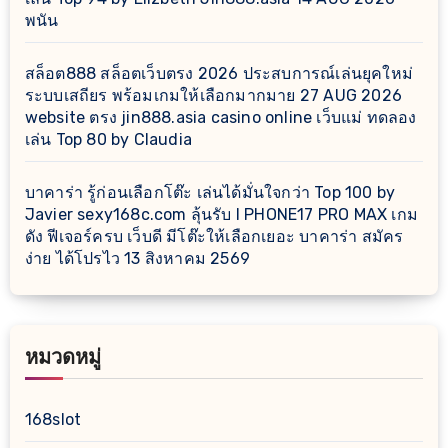
พนัน
สล็อต888 สล็อตเว็บตรง 2026 ประสบการณ์เล่นยุคใหม่
ระบบเสถียร พร้อมเกมให้เลือกมากมาย 27 AUG 2026
website ตรง jin888.asia casino online เว็บแม่ ทดลอง
เล่น Top 80 by Claudia
บาคาร่า รู้ก่อนเลือกโต๊ะ เล่นได้มั่นใจกว่า Top 100 by
Javier sexy168c.com ลุ้นรับ I PHONE17 PRO MAX เกม
ดัง ฟีเจอร์ครบ เว็บดี มีโต๊ะให้เลือกเยอะ บาคาร่า สมัคร
ง่าย ได้โปรไว 13 สิงหาคม 2569
หมวดหมู่
168slot