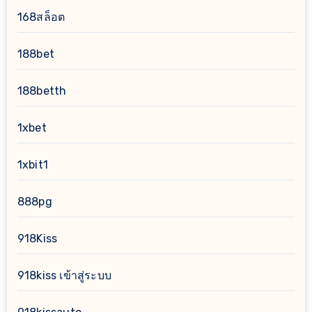
168สล็อต
188bet
188betth
1xbet
1xbit1
888pg
918Kiss
918kiss เข้าสู่ระบบ