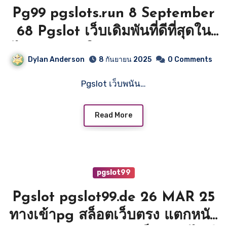
Pg99 pgslots.run 8 September
68 Pgslot เว็บเดิมพันที่ดีที่สุดใน
ไทย สมาชิกใหม่รับเลย 500 ฝาก-
Dylan Anderson
8 กันยายน 2025
0 Comments
ถอน ออโต้ เงินเข้าทันที แจ็คพอต
Pgslot เว็บพนัน…
แตกวันละ ล้าน! Pgslot สมัครรับทุน
ฟรี 300 Top 68 by Guy
Read More
pgslot99
Pgslot pgslot99.de 26 MAR 25
ทางเข้าpg สล็อตเว็บตรง แตกหนัก