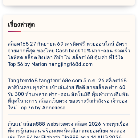
เรื่องล่าสุด
สล็อต168 27 กันยายน 69 เครดิตฟรี หวยออนไลน์ อัตรา
จ่ายมากที่สุด ของไทย Cash back 10% ฝาก-ถอน รวดเร็ว
ไลฟ์สด สล็อต ยิงปลา กีฬา ไพ่ สล็อต168 คุ้มค่า ที่ไว้ใจ
Top 56 by Marlon hengjing168d.com
Tangtem168 tangtem168e.com 5 ก.ค. 26 สล็อต168
คาสิโนครบทุกค่าย เข้าเล่นง่าย ฟีลดี สายสล็อต ฝาก 60
รับ 300 ห้ามพลาด ฝาก-ถอน อัตโนมัติ คุ้มค่าการเดิมพัน
ที่สุดในวงการ สล็อตเว็บตรง ของรางวัลกำลังรอ เจ้าของ
ใหม่ Top 76 by Anneliese
เว็บแม่ สล็อต888 websiteตรง สล็อต 2026 รวมทุกเรื่อง
ที่ควรรู้ก่อนเล่น พร้อมเทคนิคเลือกเกมยอดนิยม ทดลอง
เล่น Top 94 by Elizbeth Jin888.asia 14 AUG 2026