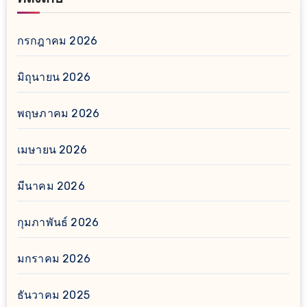
กรกฎาคม 2026
มิถุนายน 2026
พฤษภาคม 2026
เมษายน 2026
มีนาคม 2026
กุมภาพันธ์ 2026
มกราคม 2026
ธันวาคม 2025