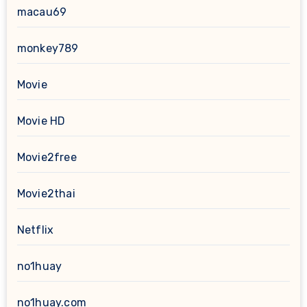
macau69
monkey789
Movie
Movie HD
Movie2free
Movie2thai
Netflix
no1huay
no1huay.com