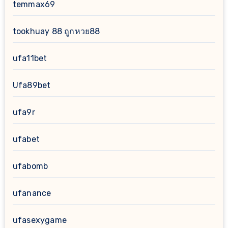
temmax69
tookhuay 88 ถูกหวย88
ufa11bet
Ufa89bet
ufa9r
ufabet
ufabomb
ufanance
ufasexygame