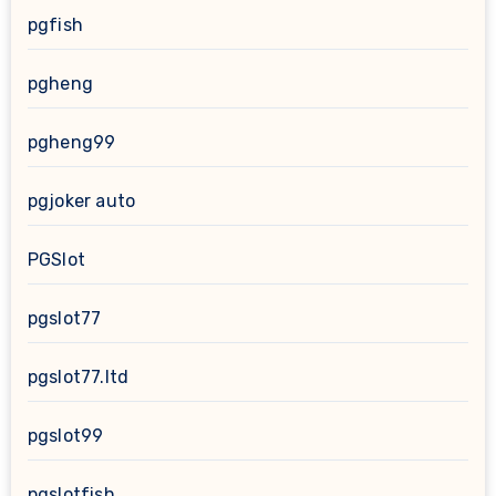
pgfish
pgheng
pgheng99
pgjoker auto
PGSlot
pgslot77
pgslot77.ltd
pgslot99
pgslotfish