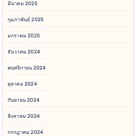
มีนาคม 2025
กุมภาพันธ์ 2025
มกราคม 2025
ธันวาคม 2024
พฤศจิกายน 2024
ตุลาคม 2024
กันยายน 2024
สิงหาคม 2024
กรกฎาคม 2024