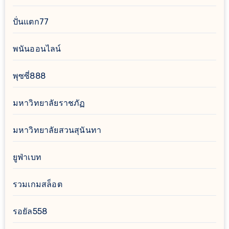
ปั่นแตก77
พนันออนไลน์
พุซซี่888
มหาวิทยาลัยราชภัฏ
มหาวิทยาลัยสวนสุนันทา
ยูฟ่าเบท
รวมเกมสล็อต
รอยัล558