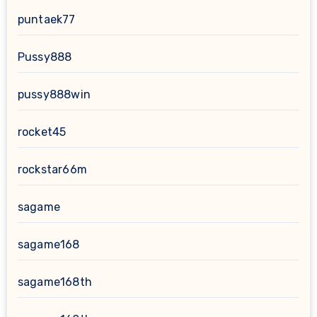
puntaek77
Pussy888
pussy888win
rocket45
rockstar66m
sagame
sagame168
sagame168th