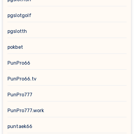
pgslotgolf
pgslotth
pokbet
PunPro66
PunPro66.tv
PunPro777
PunPro777.work
puntaek66