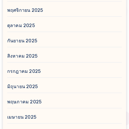
พฤศจิกายน 2025
ตุลาคม 2025
กันยายน 2025
สิงหาคม 2025
กรกฎาคม 2025
มิถุนายน 2025
พฤษภาคม 2025
เมษายน 2025