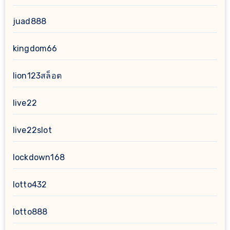
juad888
kingdom66
lion123สล็อต
live22
live22slot
lockdown168
lotto432
lotto888