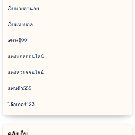
เว็บหวยฮานอย
เว็บแทงบอล
เศรษฐี99
แทงบอลออนไลน์
แทงหวยออนไลน์
แพนด้า555
โจ๊กเกอร์123
คลังเก็บ