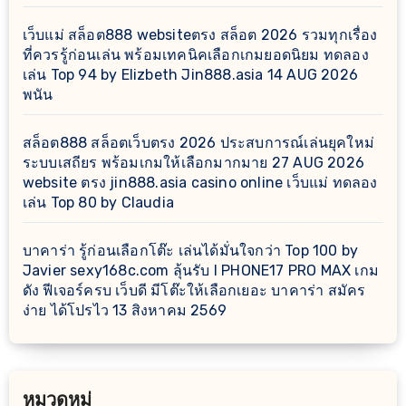
เว็บแม่ สล็อต888 websiteตรง สล็อต 2026 รวมทุกเรื่อง
ที่ควรรู้ก่อนเล่น พร้อมเทคนิคเลือกเกมยอดนิยม ทดลอง
เล่น Top 94 by Elizbeth Jin888.asia 14 AUG 2026
พนัน
สล็อต888 สล็อตเว็บตรง 2026 ประสบการณ์เล่นยุคใหม่
ระบบเสถียร พร้อมเกมให้เลือกมากมาย 27 AUG 2026
website ตรง jin888.asia casino online เว็บแม่ ทดลอง
เล่น Top 80 by Claudia
บาคาร่า รู้ก่อนเลือกโต๊ะ เล่นได้มั่นใจกว่า Top 100 by
Javier sexy168c.com ลุ้นรับ I PHONE17 PRO MAX เกม
ดัง ฟีเจอร์ครบ เว็บดี มีโต๊ะให้เลือกเยอะ บาคาร่า สมัคร
ง่าย ได้โปรไว 13 สิงหาคม 2569
หมวดหมู่