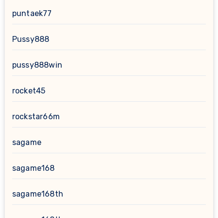
puntaek77
Pussy888
pussy888win
rocket45
rockstar66m
sagame
sagame168
sagame168th