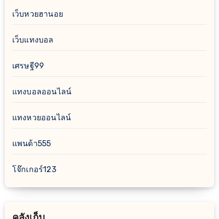
เว็บหวยฮานอย
เว็บแทงบอล
เศรษฐี99
แทงบอลออนไลน์
แทงหวยออนไลน์
แพนด้า555
โจ๊กเกอร์123
คลังเก็บ