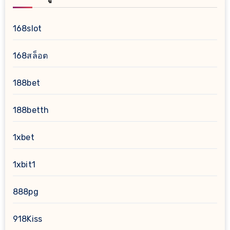
168slot
168สล็อต
188bet
188betth
1xbet
1xbit1
888pg
918Kiss