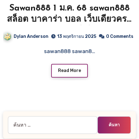
Sawan888 1 ม.ค. 68 sawan888
สล็อต บาคาร่า บอล เว็บเดียวครบ
กล่องสุ่มลุ้นรางวัลฟรี ดีจนติดหน้า 1
Dylan Anderson
13 พฤศจิกายน 2025
0 Comments
google ยอดเล็กยอดใหญ่ โอนทันที
sawan888 sawan8…
sawan888 เครดิตฟรี สมัคร รับ
เครดิตฟรี 300 Top 38 by
Read More
Francisco Sawan-888
ค้นหา
สำหรับ: