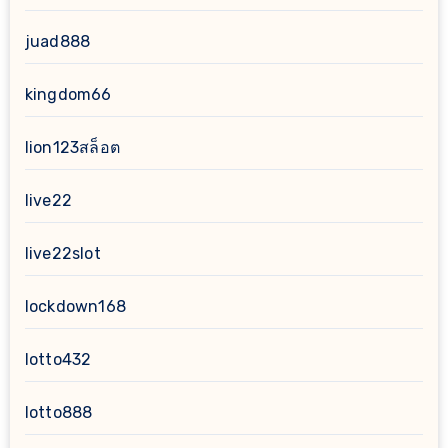
juad888
kingdom66
lion123สล็อต
live22
live22slot
lockdown168
lotto432
lotto888