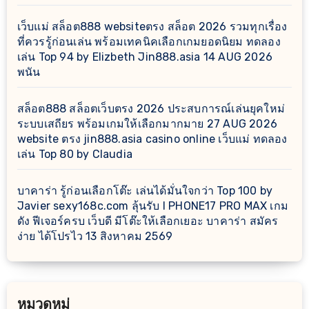
เว็บแม่ สล็อต888 websiteตรง สล็อต 2026 รวมทุกเรื่อง
ที่ควรรู้ก่อนเล่น พร้อมเทคนิคเลือกเกมยอดนิยม ทดลอง
เล่น Top 94 by Elizbeth Jin888.asia 14 AUG 2026
พนัน
สล็อต888 สล็อตเว็บตรง 2026 ประสบการณ์เล่นยุคใหม่
ระบบเสถียร พร้อมเกมให้เลือกมากมาย 27 AUG 2026
website ตรง jin888.asia casino online เว็บแม่ ทดลอง
เล่น Top 80 by Claudia
บาคาร่า รู้ก่อนเลือกโต๊ะ เล่นได้มั่นใจกว่า Top 100 by
Javier sexy168c.com ลุ้นรับ I PHONE17 PRO MAX เกม
ดัง ฟีเจอร์ครบ เว็บดี มีโต๊ะให้เลือกเยอะ บาคาร่า สมัคร
ง่าย ได้โปรไว 13 สิงหาคม 2569
หมวดหมู่