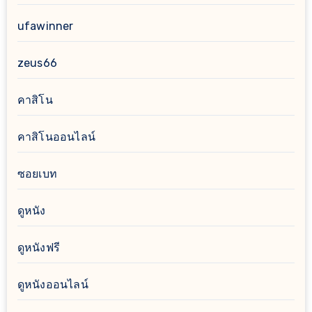
ufawinner
zeus66
คาสิโน
คาสิโนออนไลน์
ซอยเบท
ดูหนัง
ดูหนังฟรี
ดูหนังออนไลน์