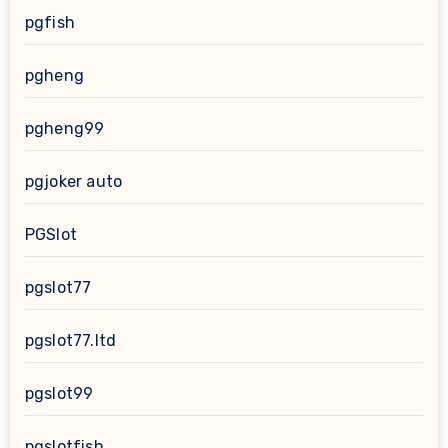
pgfish
pgheng
pgheng99
pgjoker auto
PGSlot
pgslot77
pgslot77.ltd
pgslot99
pgslotfish