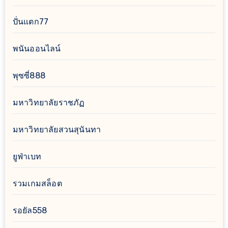
ปั่นแตก77
พนันออนไลน์
พุซซี่888
มหาวิทยาลัยราชภัฏ
มหาวิทยาลัยสวนสุนันทา
ยูฟ่าเบท
รวมเกมสล็อต
รอยัล558