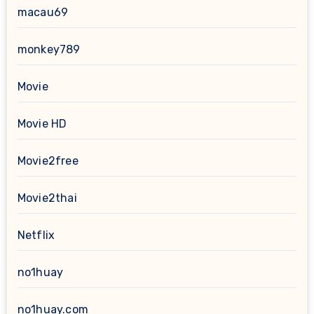
macau69
monkey789
Movie
Movie HD
Movie2free
Movie2thai
Netflix
no1huay
no1huay.com