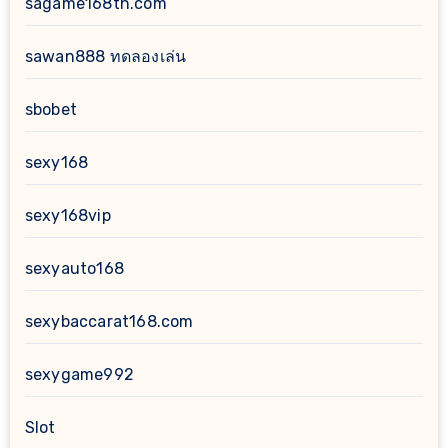
sagame168th.com
sawan888 ทดลองเล่น
sbobet
sexy168
sexy168vip
sexyauto168
sexybaccarat168.com
sexygame992
Slot