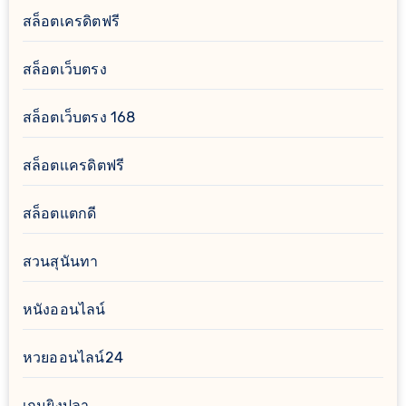
สล็อตเครดิตฟรี
สล็อตเว็บตรง
สล็อตเว็บตรง 168
สล็อตเเครดิตฟรี
สล็อตแตกดี
สวนสุนันทา
หนังออนไลน์
หวยออนไลน์24
เกมยิงปลา