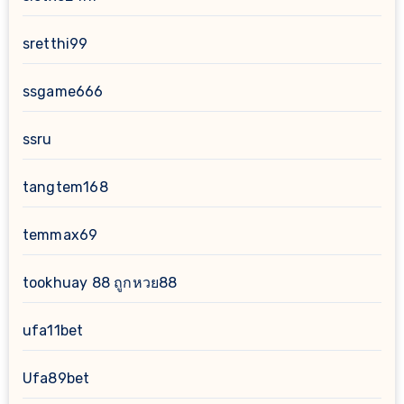
sretthi99
ssgame666
ssru
tangtem168
temmax69
tookhuay 88 ถูกหวย88
ufa11bet
Ufa89bet