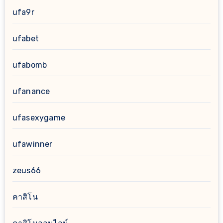
ufa9r
ufabet
ufabomb
ufanance
ufasexygame
ufawinner
zeus66
คาสิโน