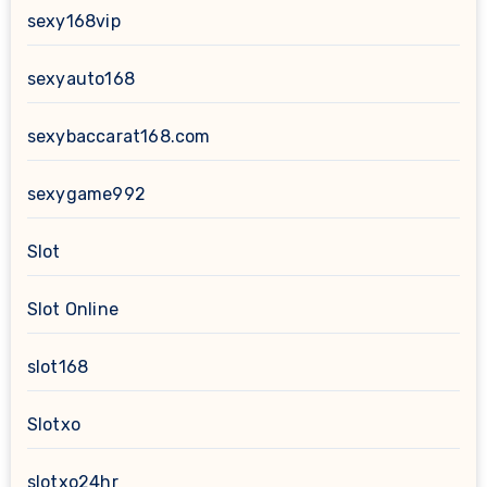
sexy168vip
sexyauto168
sexybaccarat168.com
sexygame992
Slot
Slot Online
slot168
Slotxo
slotxo24hr