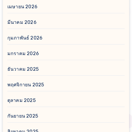
เมษายน 2026
มีนาคม 2026
กุมภาพันธ์ 2026
มกราคม 2026
ธันวาคม 2025
พฤศจิกายน 2025
ตุลาคม 2025
กันยายน 2025
สิงหาคม 2025