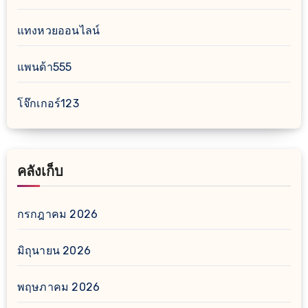
แทงหวยออนไลน์
แพนด้า555
โจ๊กเกอร์123
คลังเก็บ
กรกฎาคม 2026
มิถุนายน 2026
พฤษภาคม 2026