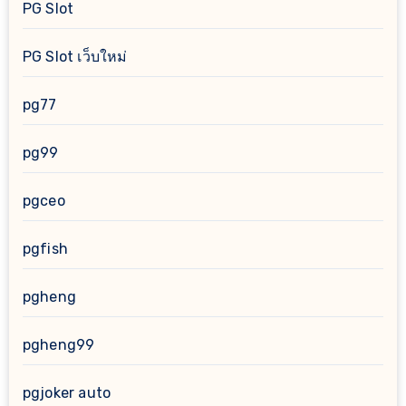
PG Slot
PG Slot เว็บใหม่
pg77
pg99
pgceo
pgfish
pgheng
pgheng99
pgjoker auto