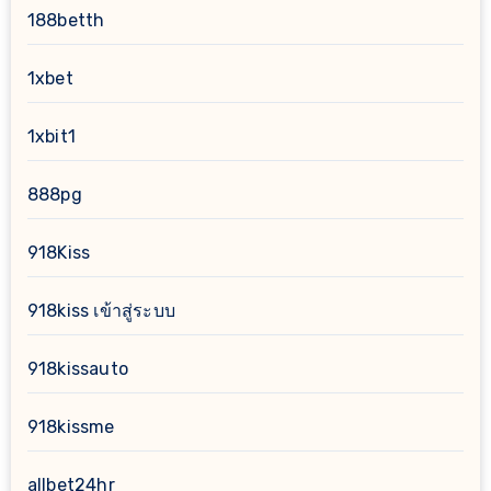
188betth
1xbet
1xbit1
888pg
918Kiss
918kiss เข้าสู่ระบบ
918kissauto
918kissme
allbet24hr