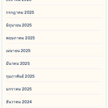
กรกฎาคม 2025
มิถุนายน 2025
พฤษภาคม 2025
เมษายน 2025
มีนาคม 2025
กุมภาพันธ์ 2025
มกราคม 2025
ธันวาคม 2024