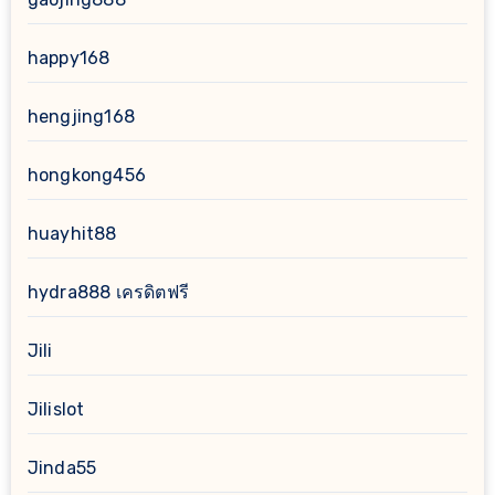
happy168
hengjing168
hongkong456
huayhit88
hydra888 เครดิตฟรี
Jili
Jilislot
Jinda55