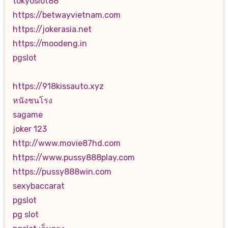
tokyoslot88
https://betwayvietnam.com
https://jokerasia.net
https://moodeng.in
pgslot
https://918kissauto.xyz
หนังชนโรง
sagame
joker 123
http://www.movie87hd.com
https://www.pussy888play.com
https://pussy888win.com
sexybaccarat
pgslot
pg slot