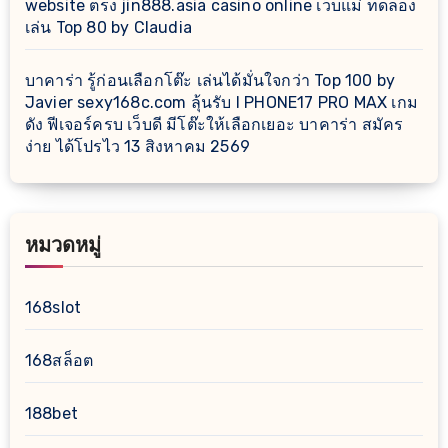
website ตรง jin888.asia casino online เว็บแม่ ทดลอง
เล่น Top 80 by Claudia
บาคาร่า รู้ก่อนเลือกโต๊ะ เล่นได้มั่นใจกว่า Top 100 by
Javier sexy168c.com ลุ้นรับ I PHONE17 PRO MAX เกม
ดัง ฟีเจอร์ครบ เว็บดี มีโต๊ะให้เลือกเยอะ บาคาร่า สมัคร
ง่าย ได้โปรไว 13 สิงหาคม 2569
หมวดหมู่
168slot
168สล็อต
188bet