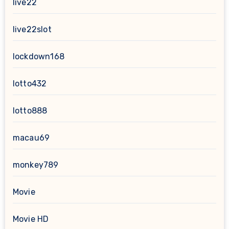
live22
live22slot
lockdown168
lotto432
lotto888
macau69
monkey789
Movie
Movie HD