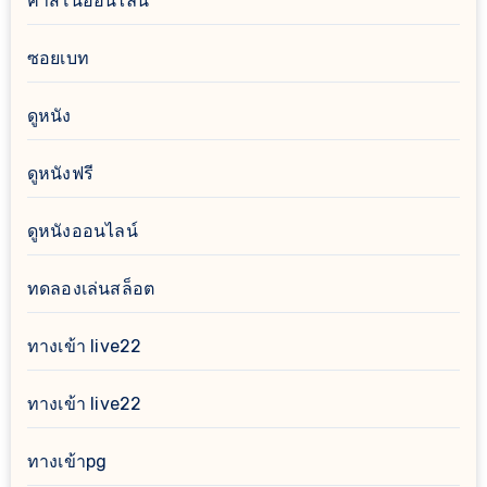
คาสิโนออนไลน์
ซอยเบท
ดูหนัง
ดูหนังฟรี
ดูหนังออนไลน์
ทดลองเล่นสล็อต
ทางเข้า live22
ทางเข้า live22
ทางเข้าpg