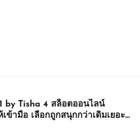
71 by Tisha 4 สล็อตออนไลน์
เข้ามือ เลือกถูกสนุกกว่าเดิมเยอะ