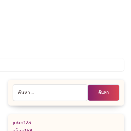
ค้นหา
สำหรับ:
joker123
สล็อต168