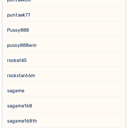
puntaek77
Pussy888
pussy888win
rocket45
rockstar66m
sagame
sagame168
sagame168th