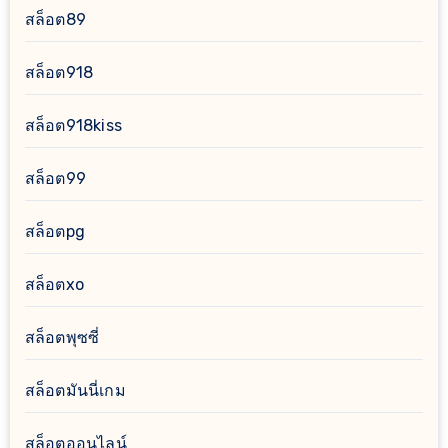
สล็อต89
สล็อต918
สล็อต918kiss
สล็อต99
สล็อตpg
สล็อตxo
สล็อตพุซซี่
สล็อตมันนี่เกม
สล็อตออนไลน์