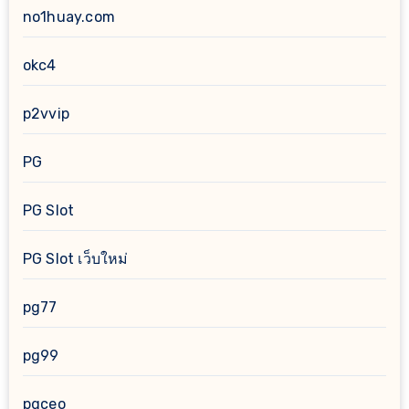
no1huay.com
okc4
p2vvip
PG
PG Slot
PG Slot เว็บใหม่
pg77
pg99
pgceo