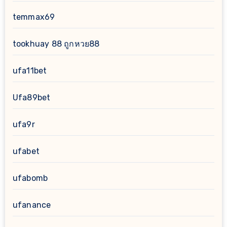
temmax69
tookhuay 88 ถูกหวย88
ufa11bet
Ufa89bet
ufa9r
ufabet
ufabomb
ufanance