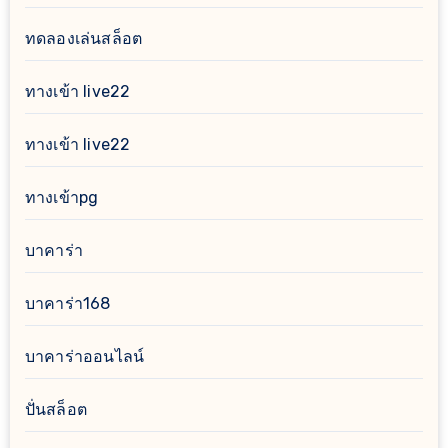
ทดลองเล่นสล็อต
ทางเข้า live22
ทางเข้า live22
ทางเข้าpg
บาคาร่า
บาคาร่า168
บาคาร่าออนไลน์
ปั่นสล็อต