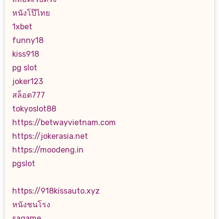
หนังโป๊ไทย
1xbet
funny18
kiss918
pg slot
joker123
สล็อต777
tokyoslot88
https://betwayvietnam.com
https://jokerasia.net
https://moodeng.in
pgslot
https://918kissauto.xyz
หนังชนโรง
sagame