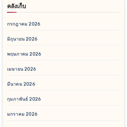
คลังเก็บ
กรกฎาคม 2026
มิถุนายน 2026
พฤษภาคม 2026
เมษายน 2026
มีนาคม 2026
กุมภาพันธ์ 2026
มกราคม 2026