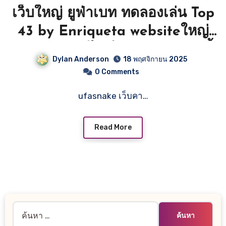
เว็บใหญ่ ยูฟ่าเบท ทดลองเล่น Top
43 by Enriqueta websiteใหญ่
แทงบอลออนไลน์กับยูฟ่าเบท วันนี้!
Dylan Anderson
18 พฤศจิกายน 2025
ฝาก 100 รับเพิ่มอีก 100 ทันที 28
0 Comments
December 2025 คาสิโนออนไลน์
ufasnake เว็บคา…
Read More
ค้นหา
สำหรับ: