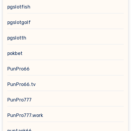
pgslotfish
pgslotgolf
pgslotth
pokbet
PunPro66
PunPro66.tv
PunPro777
PunPro777.work
puntaek66