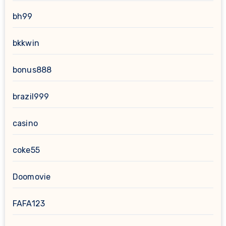
bh99
bkkwin
bonus888
brazil999
casino
coke55
Doomovie
FAFA123