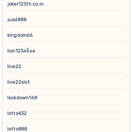
joker123th.co.in
juad888
kingdom66
lion123สล็อต
live22
live22slot
lockdown168
lotto432
lotto888